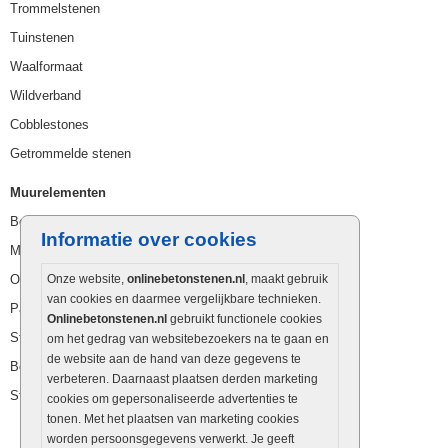
Trommelstenen
Tuinstenen
Waalformaat
Wildverband
Cobblestones
Getrommelde stenen
Muurelementen
Betonbielzen
Informatie over cookies
Muurstenen
Opsluitbanden
Onze website,
onlinebetonstenen.nl
, maakt gebruik
van cookies en daarmee vergelijkbare technieken.
Palissaden
Onlinebetonstenen.nl
gebruikt functionele cookies
Stapelblokken
om het gedrag van websitebezoekers na te gaan en
de website aan de hand van deze gegevens te
Betonblokken
verbeteren. Daarnaast plaatsen derden marketing
Stapelstenen
cookies om gepersonaliseerde advertenties te
tonen. Met het plaatsen van marketing cookies
worden persoonsgegevens verwerkt. Je geeft