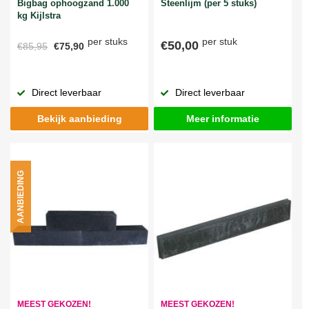
Bigbag ophoogzand 1.000
Steenlijm (per 5 stuks)
kg Kijlstra
per stuks
per stuk
€50,00
€85,95
€75,90
Direct leverbaar
Direct leverbaar
Bekijk aanbieding
Meer informatie
AANBIEDING
MEEST GEKOZEN!
MEEST GEKOZEN!