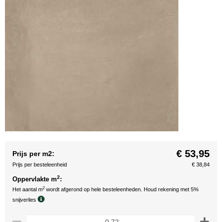
€ 53,95
Prijs per m2:
Prijs per besteleenheid
€ 38,84
2
Oppervlakte m
:
2
Het aantal m
wordt afgerond op hele besteleenheden. Houd rekening met 5%
snijverlies