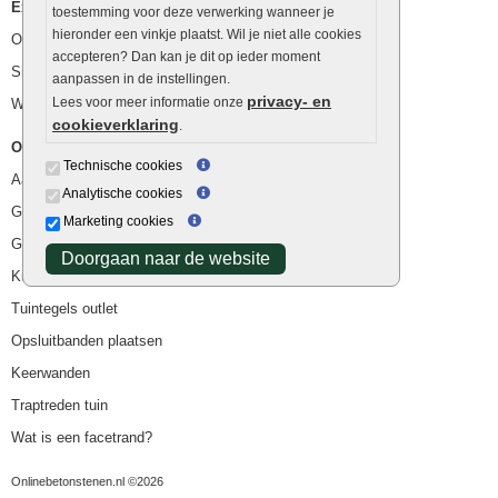
Extra benodigdheden
toestemming voor deze verwerking wanneer je
hieronder een vinkje plaatst. Wil je niet alle cookies
Ophoogzand
accepteren? Dan kan je dit op ieder moment
Siergrind en siersplit
aanpassen in de instellingen.
privacy- en
Lees voor meer informatie onze
Waterafvoer
cookieverklaring
.
Overig
Technische cookies
Aanbiedingen
Analytische cookies
Goedkope bestrating
Marketing cookies
Goedkope tuintegels
Doorgaan naar de website
Kunstgras
Tuintegels outlet
Opsluitbanden plaatsen
Keerwanden
Traptreden tuin
Wat is een facetrand?
Onlinebetonstenen.nl ©2026