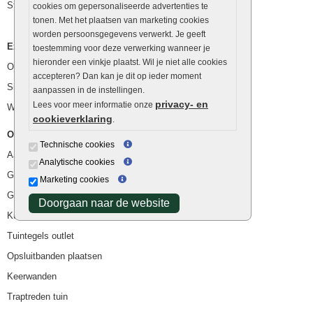
Stapelstenen
cookies om gepersonaliseerde advertenties te
tonen. Met het plaatsen van marketing cookies
worden persoonsgegevens verwerkt. Je geeft
Extra benodigdheden
toestemming voor deze verwerking wanneer je
hieronder een vinkje plaatst. Wil je niet alle cookies
Ophoogzand
accepteren? Dan kan je dit op ieder moment
Siergrind en siersplit
aanpassen in de instellingen.
privacy- en
Lees voor meer informatie onze
Waterafvoer
cookieverklaring
.
Overig
Technische cookies
Aanbiedingen
Analytische cookies
Goedkope bestrating
Marketing cookies
Goedkope tuintegels
Doorgaan naar de website
Kunstgras
Tuintegels outlet
Opsluitbanden plaatsen
Keerwanden
Traptreden tuin