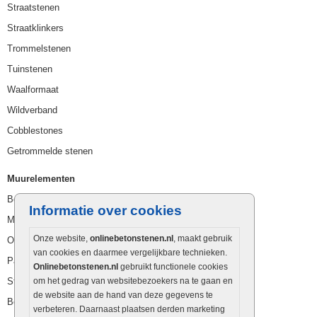
Straatstenen
Straatklinkers
Trommelstenen
Tuinstenen
Waalformaat
Wildverband
Cobblestones
Getrommelde stenen
Muurelementen
Betonbielzen
Informatie over cookies
Muurstenen
Onze website,
onlinebetonstenen.nl
, maakt gebruik
Opsluitbanden
van cookies en daarmee vergelijkbare technieken.
Palissaden
Onlinebetonstenen.nl
gebruikt functionele cookies
Stapelblokken
om het gedrag van websitebezoekers na te gaan en
de website aan de hand van deze gegevens te
Betonblokken
verbeteren. Daarnaast plaatsen derden marketing