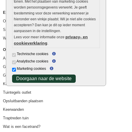
tonen. Met het plaatsen van marketing cookies
worden persoonsgegevens verwerkt. Je geeft
Extra benodigdheden
toestemming voor deze verwerking wanneer je
hieronder een vinkje plaatst. Wil je niet alle cookies
Ophoogzand
accepteren? Dan kan je dit op ieder moment
Siergrind en siersplit
aanpassen in de instellingen.
privacy- en
Lees voor meer informatie onze
Waterafvoer
cookieverklaring
.
Overig
Technische cookies
Aanbiedingen
Analytische cookies
Goedkope bestrating
Marketing cookies
Goedkope tuintegels
Doorgaan naar de website
Kunstgras
Tuintegels outlet
Opsluitbanden plaatsen
Keerwanden
Traptreden tuin
Wat is een facetrand?