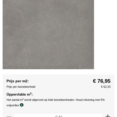
€ 76,95
Prijs per m2:
Prijs per besteleenheid
€ 62,33
2
Oppervlakte m
:
2
Het aantal m
wordt afgerond op hele besteleenheden. Houd rekening met 5%
snijverlies