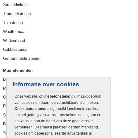
Straatklinkers
Trommelstenen
Tuinstenen
Waalformaat
Wildverband
Cobblestones
Getrommelde stenen
Muurelementen
Betonbielzen
Informatie over cookies
Muurstenen
Onze website,
onlinebetonstenen.nl
, maakt gebruik
Opsluitbanden
van cookies en daarmee vergelijkbare technieken.
Palissaden
Onlinebetonstenen.nl
gebruikt functionele cookies
Stapelblokken
om het gedrag van websitebezoekers na te gaan en
de website aan de hand van deze gegevens te
Betonblokken
verbeteren. Daarnaast plaatsen derden marketing
Stapelstenen
cookies om gepersonaliseerde advertenties te