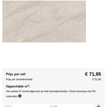
€ 71,95
Prijs per m2:
Prijs per besteleenheid
€ 51,80
2
Oppervlakte m
:
2
Het aantal m
wordt afgerond op hele besteleenheden. Houd rekening met 5%
snijverlies