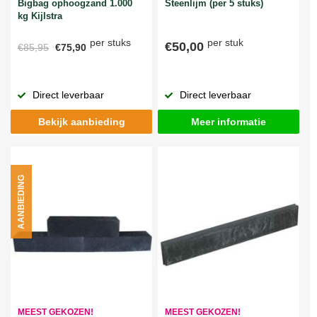
Bigbag ophoogzand 1.000
Steenlijm (per 5 stuks)
kg Kijlstra
per stuks
per stuk
€50,00
€85,95
€75,90
Direct leverbaar
Direct leverbaar
Bekijk aanbieding
Meer informatie
AANBIEDING
MEEST GEKOZEN!
MEEST GEKOZEN!