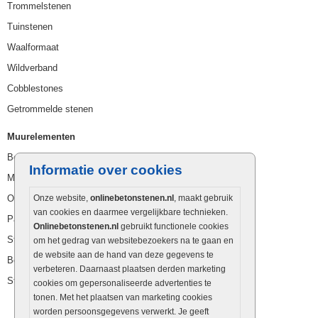
Trommelstenen
Tuinstenen
Waalformaat
Wildverband
Cobblestones
Getrommelde stenen
Muurelementen
Betonbielzen
Informatie over cookies
Muurstenen
Opsluitbanden
Onze website,
onlinebetonstenen.nl
, maakt gebruik
van cookies en daarmee vergelijkbare technieken.
Palissaden
Onlinebetonstenen.nl
gebruikt functionele cookies
Stapelblokken
om het gedrag van websitebezoekers na te gaan en
de website aan de hand van deze gegevens te
Betonblokken
verbeteren. Daarnaast plaatsen derden marketing
Stapelstenen
cookies om gepersonaliseerde advertenties te
tonen. Met het plaatsen van marketing cookies
worden persoonsgegevens verwerkt. Je geeft