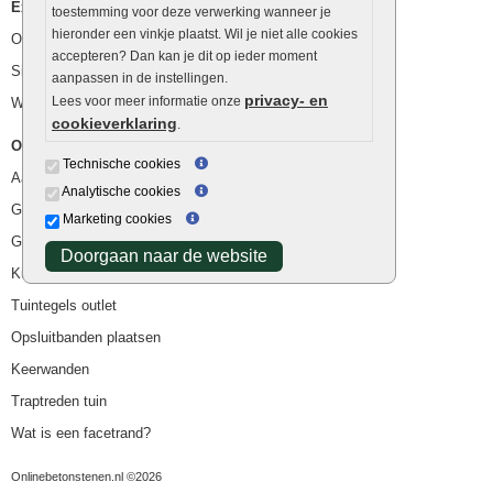
Extra benodigdheden
toestemming voor deze verwerking wanneer je
hieronder een vinkje plaatst. Wil je niet alle cookies
Ophoogzand
accepteren? Dan kan je dit op ieder moment
Siergrind en siersplit
aanpassen in de instellingen.
privacy- en
Lees voor meer informatie onze
Waterafvoer
cookieverklaring
.
Overig
Technische cookies
Aanbiedingen
Analytische cookies
Goedkope bestrating
Marketing cookies
Goedkope tuintegels
Doorgaan naar de website
Kunstgras
Tuintegels outlet
Opsluitbanden plaatsen
Keerwanden
Traptreden tuin
Wat is een facetrand?
Onlinebetonstenen.nl ©2026