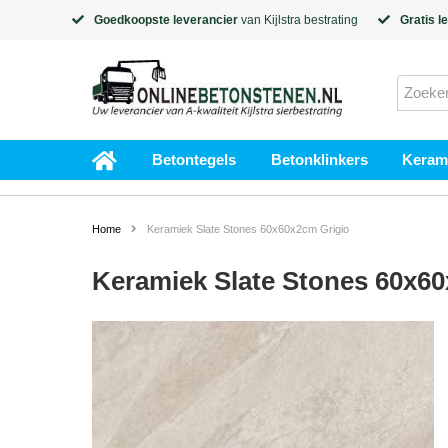
Goedkoopste leverancier
van
Kijlstra
bestrating
Gratis l
Betontegels
Betonklinkers
Kerami
Home
Keramiek Slate Stones 60x60x2cm Grigio
Keramiek Slate Stones 60x60