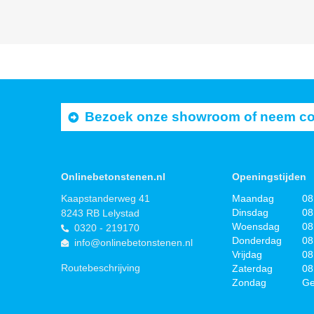
Bezoek onze showroom of neem cont
Onlinebetonstenen.nl
Openingstijden
Kaapstanderweg 41
Maandag
08
Dinsdag
08
8243 RB Lelystad
Woensdag
08
0320 - 219170
Donderdag
08
info@onlinebetonstenen.nl
Vrijdag
08
Routebeschrijving
Zaterdag
08
Zondag
Ge