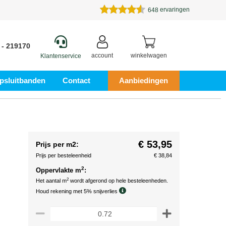
ervaringen
648
 - 219170
account
winkelwagen
Klantenservice
psluitbanden
Contact
Aanbiedingen
€ 53,95
Prijs per m2:
Prijs per besteleenheid
€ 38,84
2
Oppervlakte m
:
2
Het aantal m
wordt afgerond op hele besteleenheden.
Houd rekening met 5% snijverlies