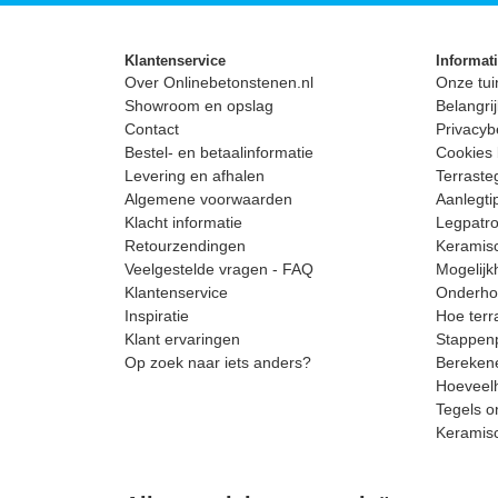
Klantenservice
Informat
Over Onlinebetonstenen.nl
Onze tui
Showroom en opslag
Belangrij
Contact
Privacyb
Bestel- en betaalinformatie
Cookies 
Levering en afhalen
Terrast
Algemene voorwaarden
Aanlegti
Klacht informatie
Legpatro
Retourzendingen
Keramisc
Veelgestelde vragen - FAQ
Mogelijk
Klantenservice
Onderhou
Inspiratie
Hoe terr
Klant ervaringen
Stappenp
Op zoek naar iets anders?
Berekene
Hoeveelh
Tegels o
Keramis