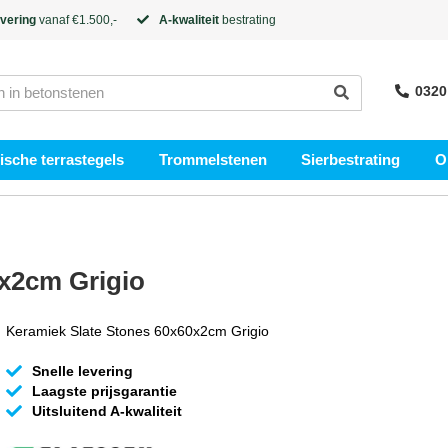
evering
vanaf €1.500,-
A-kwaliteit
bestrating
0320
sche terrastegels
Trommelstenen
Sierbestrating
O
x2cm Grigio
Keramiek Slate Stones 60x60x2cm Grigio
Snelle levering
Laagste prijsgarantie
Uitsluitend A-kwaliteit