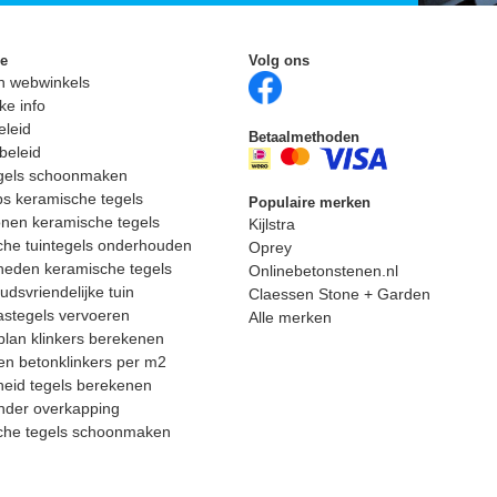
ie
Volg ons
n webwinkels
ke info
eleid
Betaalmethoden
beleid
egels schoonmaken
ps keramische tegels
Populaire merken
nen keramische tegels
Kijlstra
he tuintegels onderhouden
Oprey
heden keramische tegels
Onlinebetonstenen.nl
dsvriendelijke tuin
Claessen Stone + Garden
astegels vervoeren
Alle merken
lan klinkers berekenen
n betonklinkers per m2
eid tegels berekenen
nder overkapping
che tegels schoonmaken