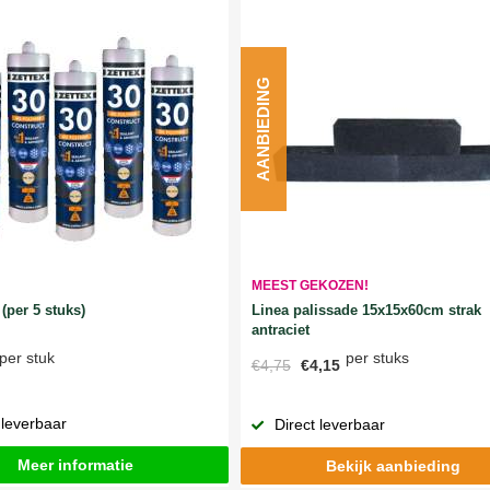
AANBIEDING
MEEST GEKOZEN!
Linea palissade 15x15x60cm strak
(per 5 stuks)
antraciet
per stuks
per stuk
€4,75
€4,15
 leverbaar
Direct leverbaar
Meer informatie
Bekijk aanbieding