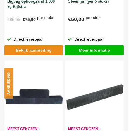
Bigbag ophoogzand 1.000
Steenlijm (per 5 stuks)
kg Kijlstra
per stuks
per stuk
€50,00
€85,95
€75,90
Direct leverbaar
Direct leverbaar
Bekijk aanbieding
Meer informatie
AANBIEDING
MEEST GEKOZEN!
MEEST GEKOZEN!