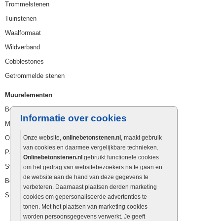
Trommelstenen
Tuinstenen
Waalformaat
Wildverband
Cobblestones
Getrommelde stenen
Muurelementen
Betonbielzen
Informatie over cookies
Muurstenen
Opsluitbanden
Onze website,
onlinebetonstenen.nl
, maakt gebruik
van cookies en daarmee vergelijkbare technieken.
Palissaden
Onlinebetonstenen.nl
gebruikt functionele cookies
Stapelblokken
om het gedrag van websitebezoekers na te gaan en
de website aan de hand van deze gegevens te
Betonblokken
verbeteren. Daarnaast plaatsen derden marketing
Stapelstenen
cookies om gepersonaliseerde advertenties te
tonen. Met het plaatsen van marketing cookies
worden persoonsgegevens verwerkt. Je geeft