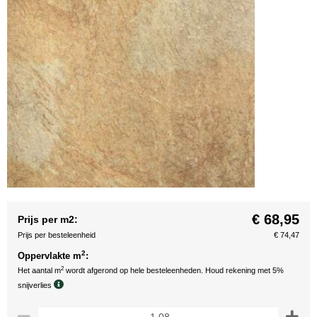
€ 68,95
Prijs per m2:
Prijs per besteleenheid
€ 74,47
2
Oppervlakte m
:
2
Het aantal m
wordt afgerond op hele besteleenheden. Houd rekening met 5%
snijverlies