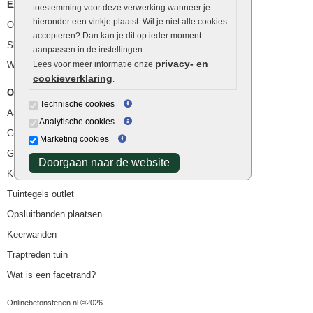
Extra benodigdheden
toestemming voor deze verwerking wanneer je
hieronder een vinkje plaatst. Wil je niet alle cookies
Ophoogzand
accepteren? Dan kan je dit op ieder moment
Siergrind en siersplit
aanpassen in de instellingen.
privacy- en
Lees voor meer informatie onze
Waterafvoer
cookieverklaring
.
Overig
Technische cookies
Aanbiedingen
Analytische cookies
Goedkope bestrating
Marketing cookies
Goedkope tuintegels
Doorgaan naar de website
Kunstgras
Tuintegels outlet
Opsluitbanden plaatsen
Keerwanden
Traptreden tuin
Wat is een facetrand?
Onlinebetonstenen.nl ©2026