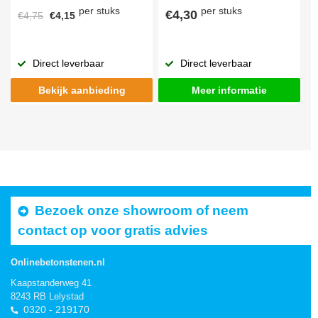
per stuks
per stuks
€4,30
€4,75
€4,15
Direct leverbaar
Direct leverbaar
Bekijk aanbieding
Meer informatie
Bezoek onze showroom of neem
contact op voor gratis advies
Onlinebetonstenen.nl
Kaapstanderweg 41
8243 RB Lelystad
0320 - 219170