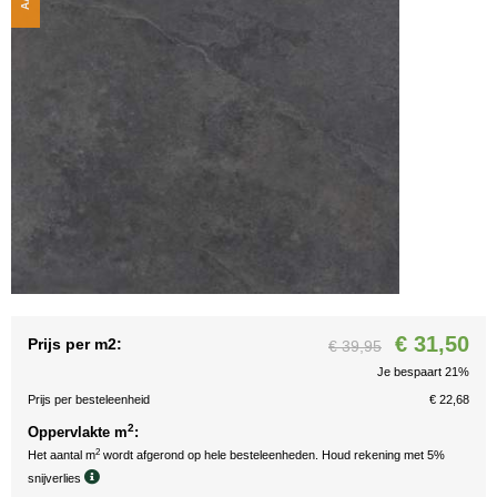
€ 31,50
Prijs per m2:
€ 39,95
Je bespaart 21%
Prijs per besteleenheid
€ 22,68
2
Oppervlakte m
:
2
Het aantal m
wordt afgerond op hele besteleenheden. Houd rekening met 5%
snijverlies