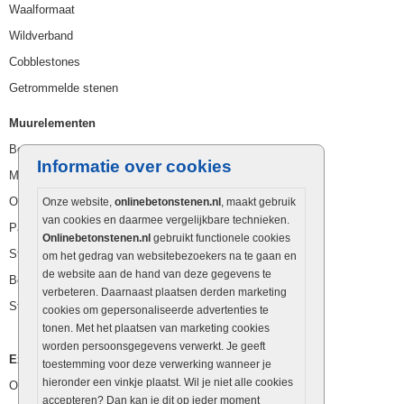
Waalformaat
Wildverband
Cobblestones
Getrommelde stenen
Muurelementen
Betonbielzen
Informatie over cookies
Muurstenen
Opsluitbanden
Onze website,
onlinebetonstenen.nl
, maakt gebruik
van cookies en daarmee vergelijkbare technieken.
Palissaden
Onlinebetonstenen.nl
gebruikt functionele cookies
Stapelblokken
om het gedrag van websitebezoekers na te gaan en
de website aan de hand van deze gegevens te
Betonblokken
verbeteren. Daarnaast plaatsen derden marketing
Stapelstenen
cookies om gepersonaliseerde advertenties te
tonen. Met het plaatsen van marketing cookies
worden persoonsgegevens verwerkt. Je geeft
Extra benodigdheden
toestemming voor deze verwerking wanneer je
hieronder een vinkje plaatst. Wil je niet alle cookies
Ophoogzand
accepteren? Dan kan je dit op ieder moment