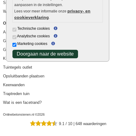
Siergrind en siersplit
aanpassen in de instellingen.
privacy- en
Waterafvoer
Lees voor meer informatie onze
cookieverklaring
.
Overig
Technische cookies
Aanbiedingen
Analytische cookies
Goedkope bestrating
Marketing cookies
Goedkope tuintegels
Doorgaan naar de website
Kunstgras
Tuintegels outlet
Opsluitbanden plaatsen
Keerwanden
Traptreden tuin
Wat is een facetrand?
Onlinebetonstenen.nl ©2026
9.1
/
10
|
648
waarderingen