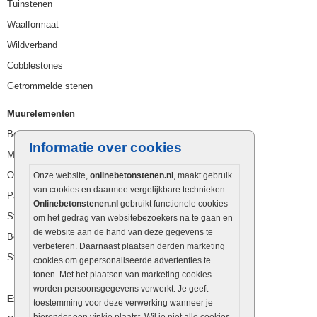
Tuinstenen
Waalformaat
Wildverband
Cobblestones
Getrommelde stenen
Muurelementen
Betonbielzen
Informatie over cookies
Muurstenen
Opsluitbanden
Onze website,
onlinebetonstenen.nl
, maakt gebruik
van cookies en daarmee vergelijkbare technieken.
Palissaden
Onlinebetonstenen.nl
gebruikt functionele cookies
Stapelblokken
om het gedrag van websitebezoekers na te gaan en
de website aan de hand van deze gegevens te
Betonblokken
verbeteren. Daarnaast plaatsen derden marketing
Stapelstenen
cookies om gepersonaliseerde advertenties te
tonen. Met het plaatsen van marketing cookies
worden persoonsgegevens verwerkt. Je geeft
Extra benodigdheden
toestemming voor deze verwerking wanneer je