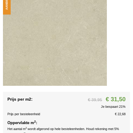
AANBIEDING
€ 31,50
Prijs per m2:
€ 39,95
Je bespaart 21%
Prijs per besteleenheid
€ 22,68
2
Oppervlakte m
:
2
Het aantal m
wordt afgerond op hele besteleenheden. Houd rekening met 5%