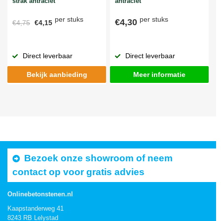
strak antraciet
antraciet
per stuks
per stuks
€4,30
€4,75
€4,15
Direct leverbaar
Direct leverbaar
Bekijk aanbieding
Meer informatie
Bezoek onze showroom of neem
contact op voor gratis advies
Onlinebetonstenen.nl
Kaapstanderweg 41
8243 RB Lelystad