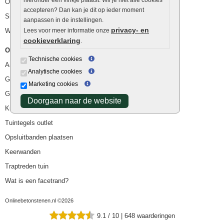
hieronder een vinkje plaatst. Wil je niet alle cookies
Ophoogzand
accepteren? Dan kan je dit op ieder moment
Siergrind en siersplit
aanpassen in de instellingen.
privacy- en
Waterafvoer
Lees voor meer informatie onze
cookieverklaring
.
Overig
Technische cookies
Aanbiedingen
Analytische cookies
Goedkope bestrating
Marketing cookies
Goedkope tuintegels
Doorgaan naar de website
Kunstgras
Tuintegels outlet
Opsluitbanden plaatsen
Keerwanden
Traptreden tuin
Wat is een facetrand?
Onlinebetonstenen.nl ©2026
9.1
/
10
|
648
waarderingen