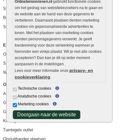
Onlinebetonstenen.nl
gebruikt functionele cookies
om het gedrag van websitebezoekers na te gaan en
Stapelblokken
de website aan de hand van deze gegevens te
Betonblokken
verbeteren. Daarnaast plaatsen derden marketing
Stapelstenen
cookies om gepersonaliseerde advertenties te
tonen. Met het plaatsen van marketing cookies
worden persoonsgegevens verwerkt. Je geeft
Extra benodigdheden
toestemming voor deze verwerking wanneer je
hieronder een vinkje plaatst. Wil je niet alle cookies
Ophoogzand
accepteren? Dan kan je dit op ieder moment
Siergrind en siersplit
aanpassen in de instellingen.
privacy- en
Lees voor meer informatie onze
Waterafvoer
cookieverklaring
.
Overig
Technische cookies
Aanbiedingen
Analytische cookies
Goedkope bestrating
Marketing cookies
Goedkope tuintegels
Doorgaan naar de website
Kunstgras
Tuintegels outlet
Opsluitbanden plaatsen