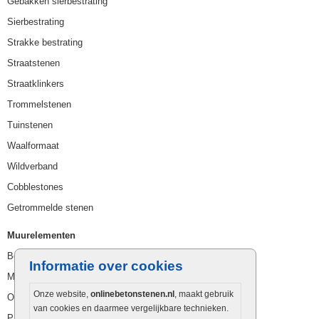
Gebakken sierbestrating
Sierbestrating
Strakke bestrating
Straatstenen
Straatklinkers
Trommelstenen
Tuinstenen
Waalformaat
Wildverband
Cobblestones
Getrommelde stenen
Muurelementen
Betonbielzen
Informatie over cookies
Muurstenen
Onze website,
onlinebetonstenen.nl
, maakt gebruik
Opsluitbanden
van cookies en daarmee vergelijkbare technieken.
Palissaden