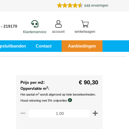
ervaringen
648
 - 219170
account
winkelwagen
Klantenservice
psluitbanden
Contact
Aanbiedingen
€ 90,30
Prijs per m2:
2
Oppervlakte m
:
2
Het aantal m
wordt afgerond op hele besteleenheden.
Houd rekening met 5% snijverlies