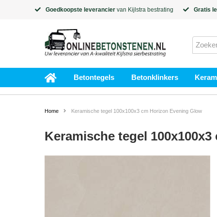
Goedkoopste leverancier
van
Kijlstra
bestrating
Gratis l
Betontegels
Betonklinkers
Kerami
Home
Keramische tegel 100x100x3 cm Horizon Evening Glow
Keramische tegel 100x100x3