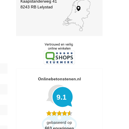
Kaapstanderweg 41
8243 RB Lelystad
Onlinebetonstenen.nl
9.1
gebaseerd op
663
ervaringen