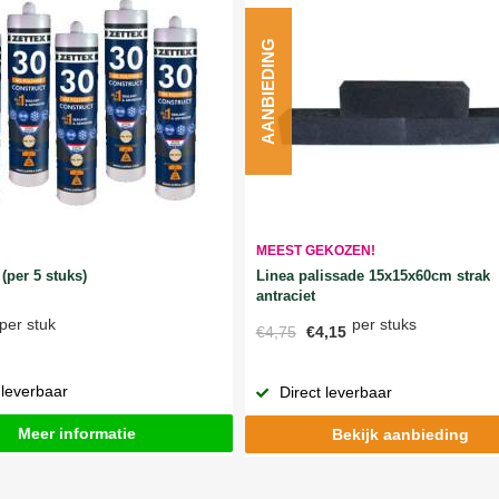
AANBIEDING
MEEST GEKOZEN!
Linea palissade 15x15x60cm strak
(per 5 stuks)
antraciet
per stuks
per stuk
€4,75
€4,15
 leverbaar
Direct leverbaar
Meer informatie
Bekijk aanbieding