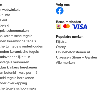
ie
Volg ons
n webwinkels
ke info
eleid
Betaalmethoden
beleid
egels schoonmaken
ps keramische tegels
Populaire merken
nen keramische tegels
Kijlstra
he tuintegels onderhouden
Oprey
heden keramische tegels
Onlinebetonstenen.nl
dsvriendelijke tuin
Claessen Stone + Garden
astegels vervoeren
Alle merken
lan klinkers berekenen
n betonklinkers per m2
eid tegels berekenen
nder overkapping
che tegels schoonmaken