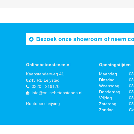
Bezoek onze showroom of neem cont
Onlinebetonstenen.nl
Openingstijden
Kaapstanderweg 41
Maandag
08
Dinsdag
08
8243 RB Lelystad
Woensdag
08
0320 - 219170
Donderdag
08
info@onlinebetonstenen.nl
Vrijdag
08
Routebeschrijving
Zaterdag
08
Zondag
Ge