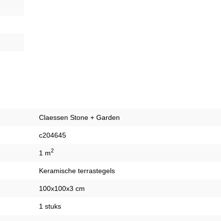
Claessen Stone + Garden
c204645
2
1 m
Keramische terrastegels
100x100x3 cm
1 stuks