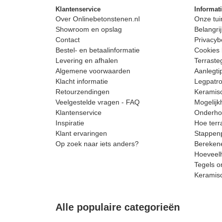
Klantenservice
Informat
Over Onlinebetonstenen.nl
Onze tui
Showroom en opslag
Belangrij
Contact
Privacyb
Bestel- en betaalinformatie
Cookies 
Levering en afhalen
Terrast
Algemene voorwaarden
Aanlegti
Klacht informatie
Legpatro
Retourzendingen
Keramisc
Veelgestelde vragen - FAQ
Mogelijk
Klantenservice
Onderhou
Inspiratie
Hoe terr
Klant ervaringen
Stappenp
Op zoek naar iets anders?
Berekene
Hoeveelh
Tegels o
Keramis
Alle populaire categorieën