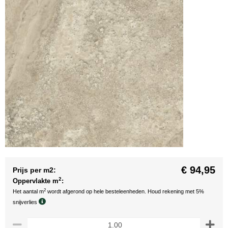
€ 94,95
Prijs per m2:
2
Oppervlakte m
:
2
Het aantal m
wordt afgerond op hele besteleenheden. Houd rekening met 5%
snijverlies