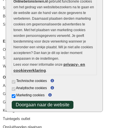
Onlinebetonstenen.nl
gebruikt functionele cookies
om het gedrag van websitebezoekers na te gaan en
Stapelblokken
de website aan de hand van deze gegevens te
Betonblokken
verbeteren. Daarnaast plaatsen derden marketing
Stapelstenen
cookies om gepersonaliseerde advertenties te
tonen. Met het plaatsen van marketing cookies
worden persoonsgegevens verwerkt. Je geeft
Extra benodigdheden
toestemming voor deze verwerking wanneer je
hieronder een vinkje plaatst. Wil je niet alle cookies
Ophoogzand
accepteren? Dan kan je dit op ieder moment
Siergrind en siersplit
aanpassen in de instellingen.
privacy- en
Lees voor meer informatie onze
Waterafvoer
cookieverklaring
.
Overig
Technische cookies
Aanbiedingen
Analytische cookies
Goedkope bestrating
Marketing cookies
Goedkope tuintegels
Doorgaan naar de website
Kunstgras
Tuintegels outlet
Opsluitbanden plaatsen