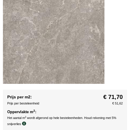
€ 71,70
Prijs per m2:
Prijs per besteleenheid
€ 51,62
2
Oppervlakte m
:
2
Het aantal m
wordt afgerond op hele besteleenheden. Houd rekening met 5%
snijverlies