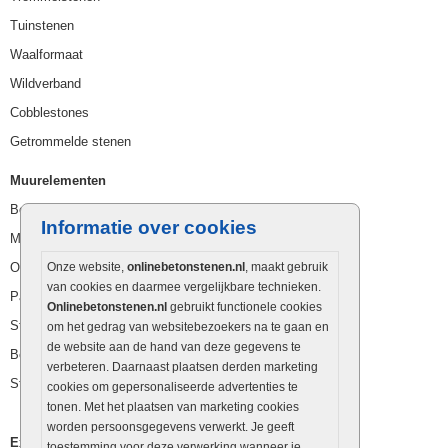
Tuinstenen
Waalformaat
Wildverband
Cobblestones
Getrommelde stenen
Muurelementen
Betonbielzen
Informatie over cookies
Muurstenen
Opsluitbanden
Onze website,
onlinebetonstenen.nl
, maakt gebruik
van cookies en daarmee vergelijkbare technieken.
Palissaden
Onlinebetonstenen.nl
gebruikt functionele cookies
Stapelblokken
om het gedrag van websitebezoekers na te gaan en
de website aan de hand van deze gegevens te
Betonblokken
verbeteren. Daarnaast plaatsen derden marketing
Stapelstenen
cookies om gepersonaliseerde advertenties te
tonen. Met het plaatsen van marketing cookies
worden persoonsgegevens verwerkt. Je geeft
Extra benodigdheden
toestemming voor deze verwerking wanneer je