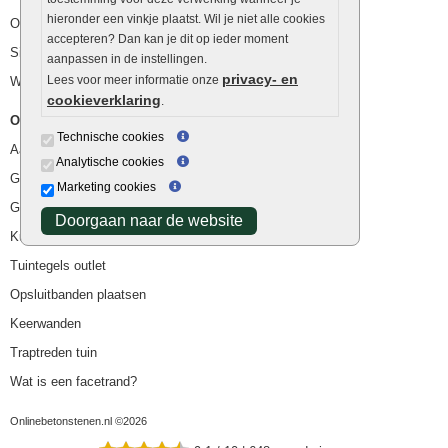
hieronder een vinkje plaatst. Wil je niet alle cookies
Ophoogzand
accepteren? Dan kan je dit op ieder moment
Siergrind en siersplit
aanpassen in de instellingen.
privacy- en
Lees voor meer informatie onze
Waterafvoer
cookieverklaring
.
Overig
Technische cookies
Aanbiedingen
Analytische cookies
Goedkope bestrating
Marketing cookies
Goedkope tuintegels
Doorgaan naar de website
Kunstgras
Tuintegels outlet
Opsluitbanden plaatsen
Keerwanden
Traptreden tuin
Wat is een facetrand?
Onlinebetonstenen.nl ©2026