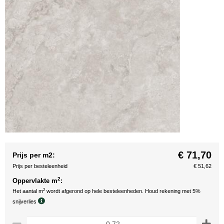
€ 71,70
Prijs per m2:
Prijs per besteleenheid
€ 51,62
2
Oppervlakte m
:
2
Het aantal m
wordt afgerond op hele besteleenheden. Houd rekening met 5%
snijverlies