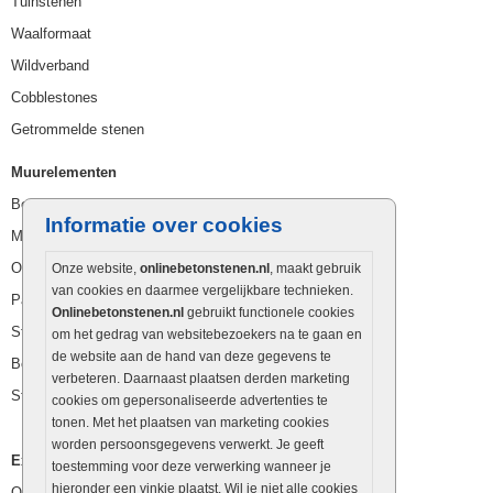
Tuinstenen
Waalformaat
Wildverband
Cobblestones
Getrommelde stenen
Muurelementen
Betonbielzen
Informatie over cookies
Muurstenen
Opsluitbanden
Onze website,
onlinebetonstenen.nl
, maakt gebruik
van cookies en daarmee vergelijkbare technieken.
Palissaden
Onlinebetonstenen.nl
gebruikt functionele cookies
Stapelblokken
om het gedrag van websitebezoekers na te gaan en
de website aan de hand van deze gegevens te
Betonblokken
verbeteren. Daarnaast plaatsen derden marketing
Stapelstenen
cookies om gepersonaliseerde advertenties te
tonen. Met het plaatsen van marketing cookies
worden persoonsgegevens verwerkt. Je geeft
Extra benodigdheden
toestemming voor deze verwerking wanneer je
hieronder een vinkje plaatst. Wil je niet alle cookies
Ophoogzand