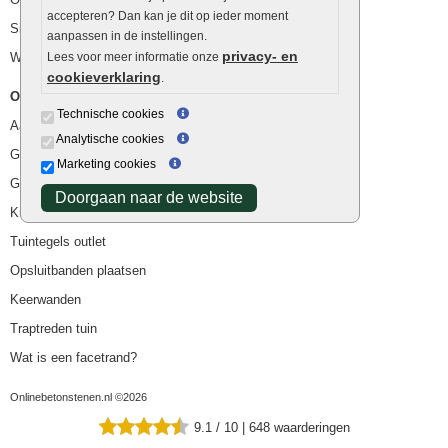
accepteren? Dan kan je dit op ieder moment
Siergrind en siersplit
aanpassen in de instellingen.
privacy- en
Waterafvoer
Lees voor meer informatie onze
cookieverklaring
.
Overig
Technische cookies
Aanbiedingen
Analytische cookies
Goedkope bestrating
Marketing cookies
Goedkope tuintegels
Doorgaan naar de website
Kunstgras
Tuintegels outlet
Opsluitbanden plaatsen
Keerwanden
Traptreden tuin
Wat is een facetrand?
Onlinebetonstenen.nl ©2026
9.1
/
10
|
648
waarderingen