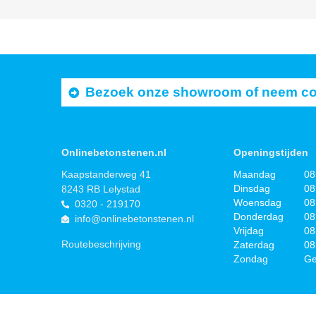
Bezoek onze showroom of neem cont
Onlinebetonstenen.nl
Openingstijden
Kaapstanderweg 41
Maandag
08
Dinsdag
08
8243 RB Lelystad
Woensdag
08
0320 - 219170
Donderdag
08
info@onlinebetonstenen.nl
Vrijdag
08
Routebeschrijving
Zaterdag
08
Zondag
Ge