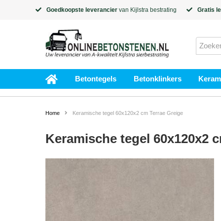
Goedkoopste leverancier
van
Kijlstra
bestrating
Gratis l
Betontegels
Betonklinkers
Kerami
Home
Keramische tegel 60x120x2 cm Terrae Greige
Keramische tegel 60x120x2 c