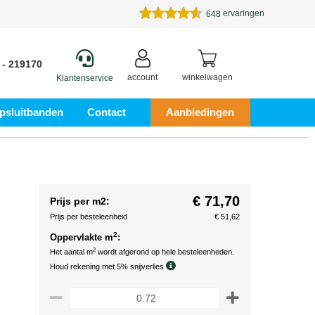
ervaringen
648
 - 219170
account
winkelwagen
Klantenservice
psluitbanden
Contact
Aanbiedingen
€ 71,70
Prijs per m2:
Prijs per besteleenheid
€ 51,62
2
Oppervlakte m
:
2
Het aantal m
wordt afgerond op hele besteleenheden.
Houd rekening met 5% snijverlies