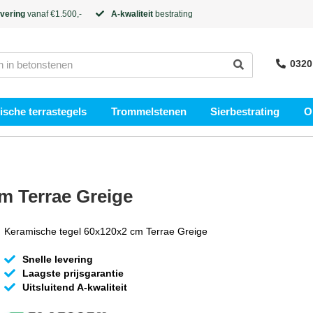
evering
vanaf €1.500,-
A-kwaliteit
bestrating
0320
sche terrastegels
Trommelstenen
Sierbestrating
O
m Terrae Greige
Keramische tegel 60x120x2 cm Terrae Greige
Snelle levering
Laagste prijsgarantie
Uitsluitend A-kwaliteit