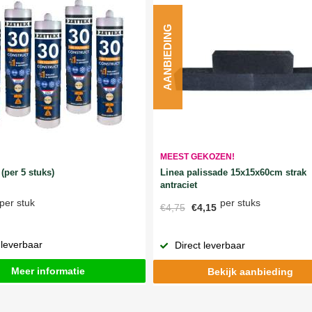
AANBIEDING
MEEST GEKOZEN!
Linea palissade 15x15x60cm strak
(per 5 stuks)
antraciet
per stuks
per stuk
€4,75
€4,15
 leverbaar
Direct leverbaar
Meer informatie
Bekijk aanbieding