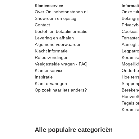
Klantenservice
Informat
Over Onlinebetonstenen.nl
Onze tui
Showroom en opslag
Belangrij
Contact
Privacyb
Bestel- en betaalinformatie
Cookies 
Levering en afhalen
Terrast
Algemene voorwaarden
Aanlegti
Klacht informatie
Legpatro
Retourzendingen
Keramisc
Veelgestelde vragen - FAQ
Mogelijk
Klantenservice
Onderhou
Inspiratie
Hoe terr
Klant ervaringen
Stappenp
Op zoek naar iets anders?
Berekene
Hoeveelh
Tegels o
Keramis
Alle populaire categorieën