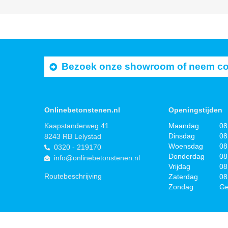
Bezoek onze showroom of neem cont
Onlinebetonstenen.nl
Openingstijden
Kaapstanderweg 41
Maandag
08
Dinsdag
08
8243 RB Lelystad
Woensdag
08
0320 - 219170
Donderdag
08
info@onlinebetonstenen.nl
Vrijdag
08
Routebeschrijving
Zaterdag
08
Zondag
Ge