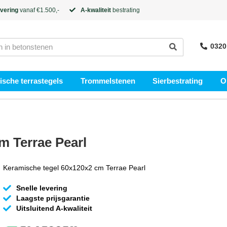
evering
vanaf €1.500,-
A-kwaliteit
bestrating
0320
sche terrastegels
Trommelstenen
Sierbestrating
O
m Terrae Pearl
Keramische tegel 60x120x2 cm Terrae Pearl
Snelle levering
Laagste prijsgarantie
Uitsluitend A-kwaliteit