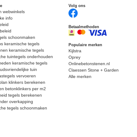
ie
Volg ons
n webwinkels
ke info
eleid
Betaalmethoden
beleid
egels schoonmaken
ps keramische tegels
Populaire merken
nen keramische tegels
Kijlstra
he tuintegels onderhouden
Oprey
heden keramische tegels
Onlinebetonstenen.nl
dsvriendelijke tuin
Claessen Stone + Garden
astegels vervoeren
Alle merken
lan klinkers berekenen
n betonklinkers per m2
eid tegels berekenen
nder overkapping
che tegels schoonmaken