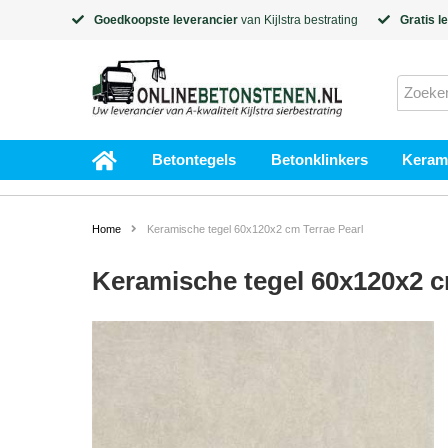
Goedkoopste leverancier
van
Kijlstra
bestrating
Gratis l
Betontegels
Betonklinkers
Kerami
Home
Keramische tegel 60x120x2 cm Terrae Pearl
Keramische tegel 60x120x2 c