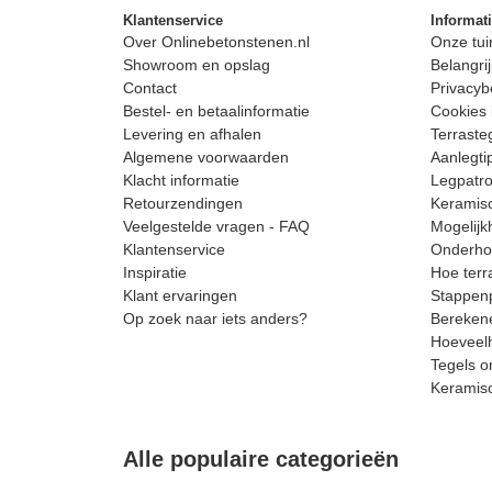
Klantenservice
Informat
Over Onlinebetonstenen.nl
Onze tui
Showroom en opslag
Belangrij
Contact
Privacyb
Bestel- en betaalinformatie
Cookies 
Levering en afhalen
Terrast
Algemene voorwaarden
Aanlegti
Klacht informatie
Legpatro
Retourzendingen
Keramisc
Veelgestelde vragen - FAQ
Mogelijk
Klantenservice
Onderhou
Inspiratie
Hoe terr
Klant ervaringen
Stappenp
Op zoek naar iets anders?
Berekene
Hoeveelh
Tegels o
Keramis
Alle populaire categorieën