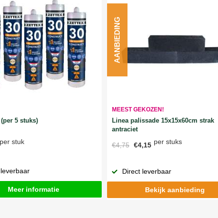
AANBIEDING
MEEST GEKOZEN!
Linea palissade 15x15x60cm strak
(per 5 stuks)
antraciet
per stuks
per stuk
€4,75
€4,15
 leverbaar
Direct leverbaar
Meer informatie
Bekijk aanbieding