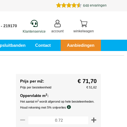
ervaringen
648
 - 219170
account
winkelwagen
Klantenservice
psluitbanden
Contact
Aanbiedingen
€ 71,70
Prijs per m2:
Prijs per besteleenheid
€ 51,62
2
Oppervlakte m
:
2
Het aantal m
wordt afgerond op hele besteleenheden.
Houd rekening met 5% snijverlies