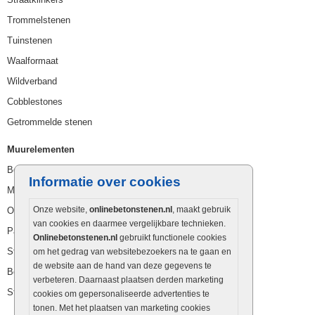
Trommelstenen
Tuinstenen
Waalformaat
Wildverband
Cobblestones
Getrommelde stenen
Muurelementen
Betonbielzen
Informatie over cookies
Muurstenen
Onze website,
onlinebetonstenen.nl
, maakt gebruik
Opsluitbanden
van cookies en daarmee vergelijkbare technieken.
Palissaden
Onlinebetonstenen.nl
gebruikt functionele cookies
Stapelblokken
om het gedrag van websitebezoekers na te gaan en
de website aan de hand van deze gegevens te
Betonblokken
verbeteren. Daarnaast plaatsen derden marketing
Stapelstenen
cookies om gepersonaliseerde advertenties te
tonen. Met het plaatsen van marketing cookies