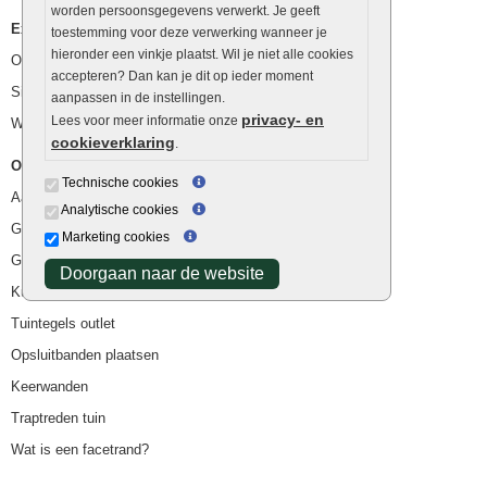
worden persoonsgegevens verwerkt. Je geeft
Extra benodigdheden
toestemming voor deze verwerking wanneer je
hieronder een vinkje plaatst. Wil je niet alle cookies
Ophoogzand
accepteren? Dan kan je dit op ieder moment
Siergrind en siersplit
aanpassen in de instellingen.
privacy- en
Lees voor meer informatie onze
Waterafvoer
cookieverklaring
.
Overig
Technische cookies
Aanbiedingen
Analytische cookies
Goedkope bestrating
Marketing cookies
Goedkope tuintegels
Doorgaan naar de website
Kunstgras
Tuintegels outlet
Opsluitbanden plaatsen
Keerwanden
Traptreden tuin
Wat is een facetrand?