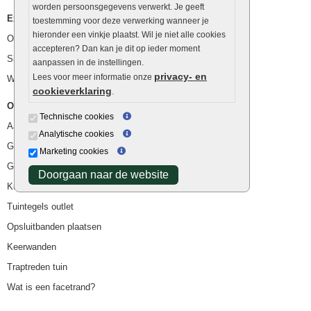
worden persoonsgegevens verwerkt. Je geeft
Extra benodigdheden
toestemming voor deze verwerking wanneer je
hieronder een vinkje plaatst. Wil je niet alle cookies
Ophoogzand
accepteren? Dan kan je dit op ieder moment
Siergrind en siersplit
aanpassen in de instellingen.
privacy- en
Lees voor meer informatie onze
Waterafvoer
cookieverklaring
.
Overig
Technische cookies
Aanbiedingen
Analytische cookies
Goedkope bestrating
Marketing cookies
Goedkope tuintegels
Doorgaan naar de website
Kunstgras
Tuintegels outlet
Opsluitbanden plaatsen
Keerwanden
Traptreden tuin
Wat is een facetrand?