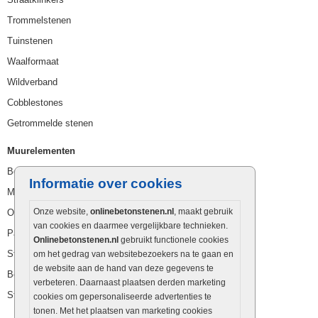
Trommelstenen
Tuinstenen
Waalformaat
Wildverband
Cobblestones
Getrommelde stenen
Muurelementen
Betonbielzen
Informatie over cookies
Muurstenen
Onze website,
onlinebetonstenen.nl
, maakt gebruik
Opsluitbanden
van cookies en daarmee vergelijkbare technieken.
Palissaden
Onlinebetonstenen.nl
gebruikt functionele cookies
Stapelblokken
om het gedrag van websitebezoekers na te gaan en
de website aan de hand van deze gegevens te
Betonblokken
verbeteren. Daarnaast plaatsen derden marketing
Stapelstenen
cookies om gepersonaliseerde advertenties te
tonen. Met het plaatsen van marketing cookies