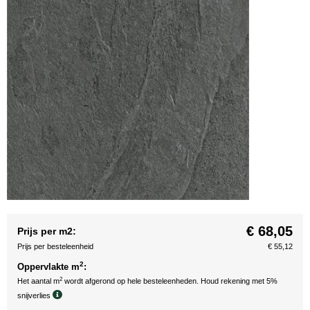
€ 68,05
Prijs per m2:
Prijs per besteleenheid
€ 55,12
2
Oppervlakte m
:
2
Het aantal m
wordt afgerond op hele besteleenheden. Houd rekening met 5%
snijverlies