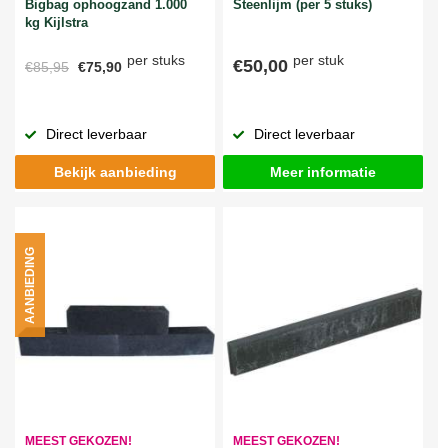
Bigbag ophoogzand 1.000
Steenlijm (per 5 stuks)
kg Kijlstra
per stuks
per stuk
€50,00
€85,95
€75,90
Direct leverbaar
Direct leverbaar
Bekijk aanbieding
Meer informatie
AANBIEDING
MEEST GEKOZEN!
MEEST GEKOZEN!