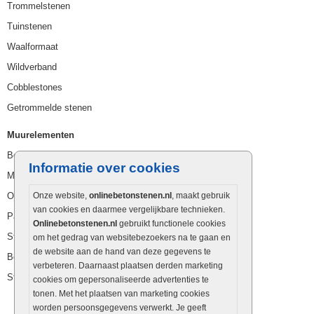
Trommelstenen
Tuinstenen
Waalformaat
Wildverband
Cobblestones
Getrommelde stenen
Muurelementen
Betonbielzen
Informatie over cookies
Muurstenen
Opsluitbanden
Onze website,
onlinebetonstenen.nl
, maakt gebruik
van cookies en daarmee vergelijkbare technieken.
Palissaden
Onlinebetonstenen.nl
gebruikt functionele cookies
Stapelblokken
om het gedrag van websitebezoekers na te gaan en
de website aan de hand van deze gegevens te
Betonblokken
verbeteren. Daarnaast plaatsen derden marketing
Stapelstenen
cookies om gepersonaliseerde advertenties te
tonen. Met het plaatsen van marketing cookies
worden persoonsgegevens verwerkt. Je geeft