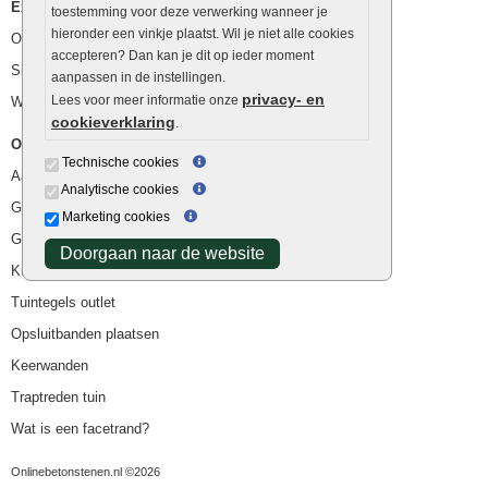
Extra benodigdheden
toestemming voor deze verwerking wanneer je
hieronder een vinkje plaatst. Wil je niet alle cookies
Ophoogzand
accepteren? Dan kan je dit op ieder moment
Siergrind en siersplit
aanpassen in de instellingen.
privacy- en
Lees voor meer informatie onze
Waterafvoer
cookieverklaring
.
Overig
Technische cookies
Aanbiedingen
Analytische cookies
Goedkope bestrating
Marketing cookies
Goedkope tuintegels
Doorgaan naar de website
Kunstgras
Tuintegels outlet
Opsluitbanden plaatsen
Keerwanden
Traptreden tuin
Wat is een facetrand?
Onlinebetonstenen.nl ©2026