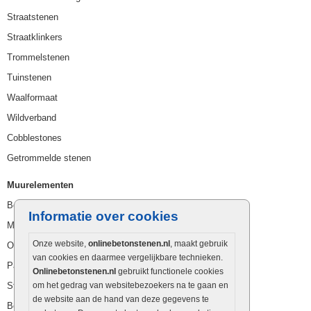
Straatstenen
Straatklinkers
Trommelstenen
Tuinstenen
Waalformaat
Wildverband
Cobblestones
Getrommelde stenen
Muurelementen
Betonbielzen
Informatie over cookies
Muurstenen
Onze website,
onlinebetonstenen.nl
, maakt gebruik
Opsluitbanden
van cookies en daarmee vergelijkbare technieken.
Palissaden
Onlinebetonstenen.nl
gebruikt functionele cookies
Stapelblokken
om het gedrag van websitebezoekers na te gaan en
de website aan de hand van deze gegevens te
Betonblokken