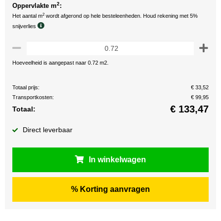
2
Oppervlakte m
:
2
Het aantal m
wordt afgerond op hele besteleenheden. Houd rekening met 5%
snijverlies
Hoeveelheid is aangepast naar 0.72 m2.
Totaal prijs:
€ 33,52
Transportkosten:
€ 99,95
€
133,47
Totaal:
Direct leverbaar
In winkelwagen
% Korting aanvragen