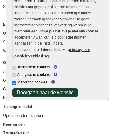
verbeteren. Daarnaast plaatsen derden marketing
Stapelstenen
cookies om gepersonaliseerde advertenties te
tonen. Met het plaatsen van marketing cookies
worden persoonsgegevens verwerkt. Je geeft
Extra benodigdheden
toestemming voor deze verwerking wanneer je
hieronder een vinkje plaatst. Wil je niet alle cookies
Ophoogzand
accepteren? Dan kan je dit op ieder moment
Siergrind en siersplit
aanpassen in de instellingen.
privacy- en
Lees voor meer informatie onze
Waterafvoer
cookieverklaring
.
Overig
Technische cookies
Aanbiedingen
Analytische cookies
Goedkope bestrating
Marketing cookies
Goedkope tuintegels
Doorgaan naar de website
Kunstgras
Tuintegels outlet
Opsluitbanden plaatsen
Keerwanden
Traptreden tuin