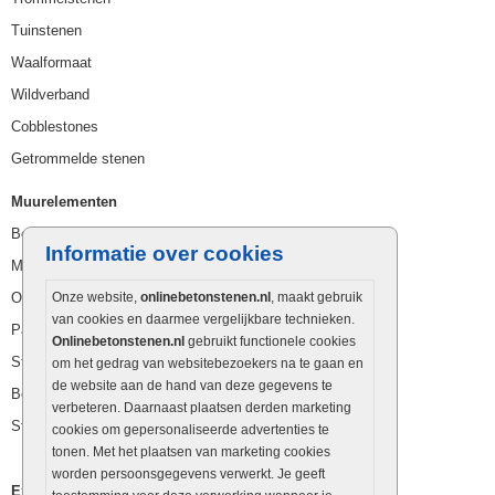
Tuinstenen
Waalformaat
Wildverband
Cobblestones
Getrommelde stenen
Muurelementen
Betonbielzen
Informatie over cookies
Muurstenen
Opsluitbanden
Onze website,
onlinebetonstenen.nl
, maakt gebruik
van cookies en daarmee vergelijkbare technieken.
Palissaden
Onlinebetonstenen.nl
gebruikt functionele cookies
Stapelblokken
om het gedrag van websitebezoekers na te gaan en
de website aan de hand van deze gegevens te
Betonblokken
verbeteren. Daarnaast plaatsen derden marketing
Stapelstenen
cookies om gepersonaliseerde advertenties te
tonen. Met het plaatsen van marketing cookies
worden persoonsgegevens verwerkt. Je geeft
Extra benodigdheden