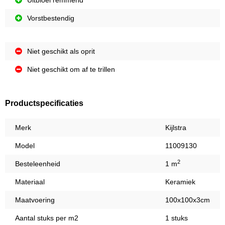
Uitbloei remmend
Vorstbestendig
Niet geschikt als oprit
Niet geschikt om af te trillen
Productspecificaties
Merk
Kijlstra
Model
11009130
2
Besteleenheid
1 m
Materiaal
Keramiek
Maatvoering
100x100x3cm
Aantal stuks per m2
1 stuks