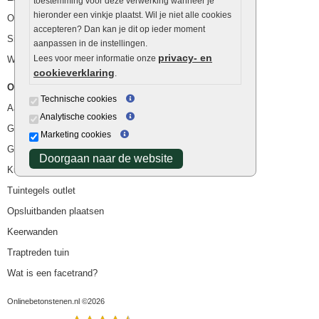
toestemming voor deze verwerking wanneer je
hieronder een vinkje plaatst. Wil je niet alle cookies
Ophoogzand
accepteren? Dan kan je dit op ieder moment
Siergrind en siersplit
aanpassen in de instellingen.
privacy- en
Lees voor meer informatie onze
Waterafvoer
cookieverklaring
.
Overig
Technische cookies
Aanbiedingen
Analytische cookies
Goedkope bestrating
Marketing cookies
Goedkope tuintegels
Doorgaan naar de website
Kunstgras
Tuintegels outlet
Opsluitbanden plaatsen
Keerwanden
Traptreden tuin
Wat is een facetrand?
Onlinebetonstenen.nl ©2026