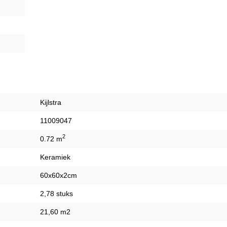
Kijlstra
11009047
2
0.72 m
Keramiek
60x60x2cm
2,78 stuks
21,60 m2