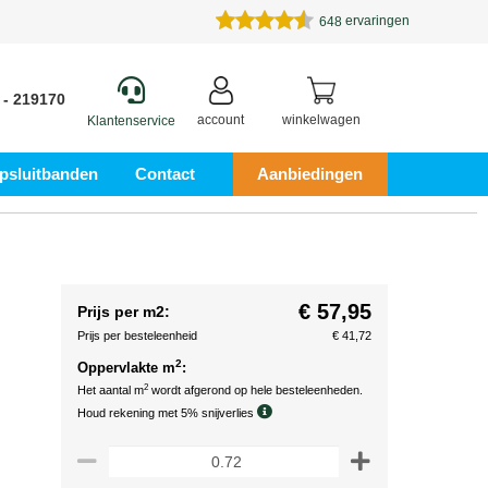
ervaringen
648
 - 219170
account
winkelwagen
Klantenservice
psluitbanden
Contact
Aanbiedingen
€ 57,95
Prijs per m2:
Prijs per besteleenheid
€ 41,72
2
Oppervlakte m
:
2
Het aantal m
wordt afgerond op hele besteleenheden.
Houd rekening met 5% snijverlies