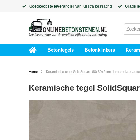
Goedkoopste leverancier
van
Kijlstra
bestrating
Gratis l
Betontegels
Betonklinkers
Kerami
Home
Keramische tegel SolidSquare 60x60x2 cm durban slate taupe
Keramische tegel SolidSquar