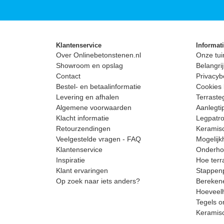
Klantenservice
Informat
Over Onlinebetonstenen.nl
Onze tui
Showroom en opslag
Belangrij
Contact
Privacyb
Bestel- en betaalinformatie
Cookies 
Levering en afhalen
Terrast
Algemene voorwaarden
Aanlegti
Klacht informatie
Legpatro
Retourzendingen
Keramisc
Veelgestelde vragen - FAQ
Mogelijk
Klantenservice
Onderhou
Inspiratie
Hoe terr
Klant ervaringen
Stappenp
Op zoek naar iets anders?
Berekene
Hoeveelh
Tegels o
Keramis