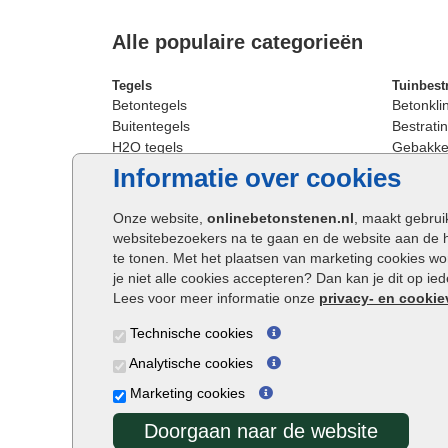
Alle populaire categorieën
Tegels
Tuinbest
Betontegels
Betonkli
Buitentegels
Bestratin
H2O tegels
Gebakken
Keramische terrastegels
Sierbest
Informatie over cookies
Oprit tegels
Strakke 
Patio tegels
Straatst
Onze website,
onlinebetonstenen.nl
, maakt gebrui
Siertegels
Straatkli
websitebezoekers na te gaan en de website aan de 
Stoeptegels
Trommel
te tonen. Met het plaatsen van marketing cookies w
Straattegels
Tuinsten
je niet alle cookies accepteren? Dan kan je dit op i
Terrastegels
Waalfor
Lees voor meer informatie onze
privacy- en cookie
Tuintegels
Wildver
Technische cookies
Buitentegels
Cobbles
Grote terrastegels
Getromm
Analytische cookies
Marketing cookies
Doorgaan naar de website
Onlinebetonstenen.nl ©2026