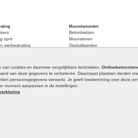
rating
Muurelementen
nkers
Betonbielzen
g oprit
Muurstenen
 sierbestrating
Opsluitbanden
rating
Palissaden
bestrating
Stapelblokken
enen
Betonblokken
k van cookies en daarmee vergelijkbare technieken.
Onlinebetonsten
nkers
Stapelstenen
hand van deze gegevens te verbeteren. Daarnaast plaatsen derden mar
stenen
orden persoonsgegevens verwerkt. Je geeft toestemming voor deze verwe
en
eder moment aanpassen in de instellingen.
Extra benodigdheden
maat
verklaring
.
Ophoogzand
band
Siergrind en siersplit
tones
Waterafvoer
elde stenen