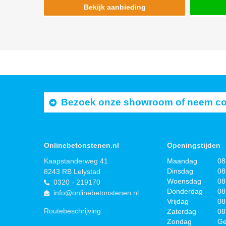
Bekijk aanbieding
Bezoek onze showroom of neem cont
Onlinebetonstenen.nl
Openingstijden
Kaapstanderweg 41
Maandag
08
Dinsdag
08
8243 RB Lelystad
Woensdag
08
0320 - 219170
Donderdag
08
info@onlinebetonstenen.nl
Vrijdag
08
Routebeschrijving
Zaterdag
08
Zondag
Ge