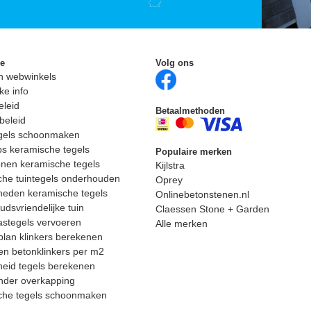
ie
Volg ons
n webwinkels
ke info
eleid
Betaalmethoden
beleid
egels schoonmaken
ps keramische tegels
Populaire merken
nen keramische tegels
Kijlstra
he tuintegels onderhouden
Oprey
heden keramische tegels
Onlinebetonstenen.nl
dsvriendelijke tuin
Claessen Stone + Garden
astegels vervoeren
Alle merken
lan klinkers berekenen
n betonklinkers per m2
eid tegels berekenen
nder overkapping
che tegels schoonmaken