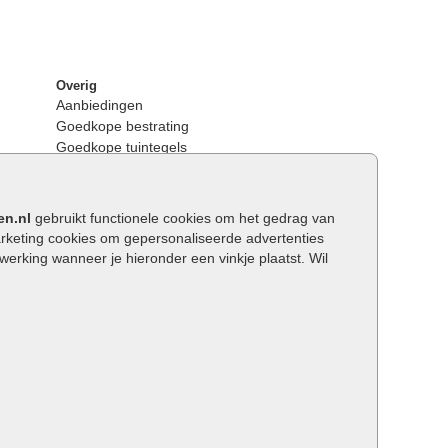
Overig
Aanbiedingen
Goedkope bestrating
Goedkope tuintegels
Kunstgras
Tuintegels outlet
Opsluitbanden plaatsen
en.nl
gebruikt functionele cookies om het gedrag van
Keerwanden
keting cookies om gepersonaliseerde advertenties
Traptreden tuin
rking wanneer je hieronder een vinkje plaatst. Wil
Wat is een facetrand?