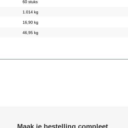
60 stuks
1.014 kg
16,90 kg
46,95 kg
Maak je bestelling compleet