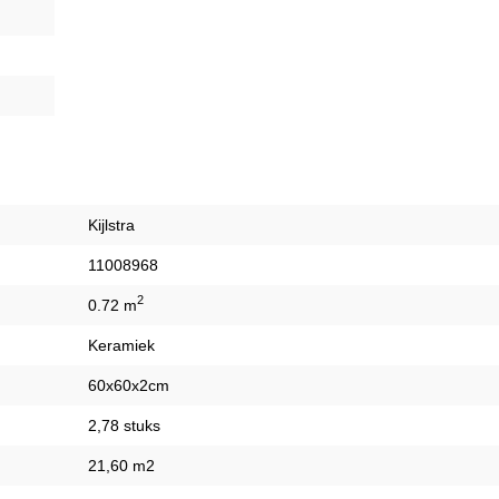
Kijlstra
11008968
2
0.72 m
Keramiek
60x60x2cm
2,78 stuks
21,60 m2