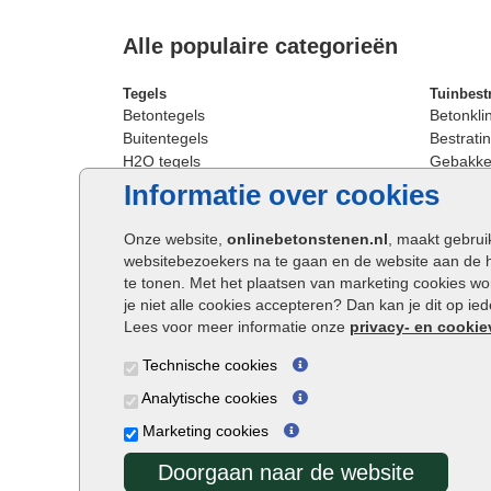
Alle populaire categorieën
Tegels
Tuinbest
Betontegels
Betonkli
Buitentegels
Bestratin
H2O tegels
Gebakken
Keramische terrastegels
Sierbest
Informatie over cookies
Oprit tegels
Strakke 
Patio tegels
Straatst
Onze website,
onlinebetonstenen.nl
, maakt gebrui
Siertegels
Straatkli
websitebezoekers na te gaan en de website aan de 
Stoeptegels
Trommel
te tonen. Met het plaatsen van marketing cookies w
Straattegels
Tuinsten
je niet alle cookies accepteren? Dan kan je dit op i
Terrastegels
Waalfor
Lees voor meer informatie onze
privacy- en cookie
Tuintegels
Wildver
Technische cookies
Buitentegels
Cobbles
Grote terrastegels
Getromm
Analytische cookies
Marketing cookies
Doorgaan naar de website
Onlinebetonstenen.nl ©2026