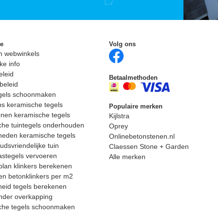
ie
Volg ons
n webwinkels
ke info
eleid
Betaalmethoden
beleid
egels schoonmaken
ps keramische tegels
Populaire merken
nen keramische tegels
Kijlstra
he tuintegels onderhouden
Oprey
heden keramische tegels
Onlinebetonstenen.nl
dsvriendelijke tuin
Claessen Stone + Garden
astegels vervoeren
Alle merken
lan klinkers berekenen
n betonklinkers per m2
eid tegels berekenen
nder overkapping
che tegels schoonmaken