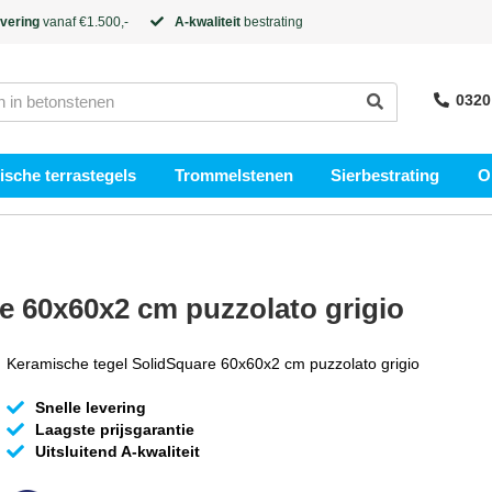
evering
vanaf €1.500,-
A-kwaliteit
bestrating
0320
sche terrastegels
Trommelstenen
Sierbestrating
O
e 60x60x2 cm puzzolato grigio
Keramische tegel SolidSquare 60x60x2 cm puzzolato grigio
Snelle levering
Laagste prijsgarantie
Uitsluitend A-kwaliteit