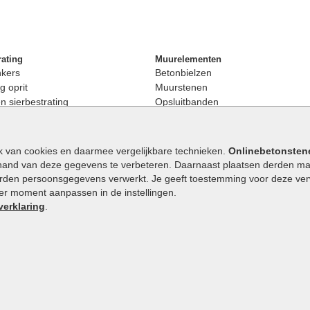
rating
Muurelementen
nkers
Betonbielzen
g oprit
Muurstenen
 sierbestrating
Opsluitbanden
rating
Palissaden
bestrating
Stapelblokken
enen
Betonblokken
k van cookies en daarmee vergelijkbare technieken.
Onlinebetonsten
nkers
Stapelstenen
hand van deze gegevens te verbeteren. Daarnaast plaatsen derden mar
stenen
orden persoonsgegevens verwerkt. Je geeft toestemming voor deze verwe
en
eder moment aanpassen in de instellingen.
Extra benodigdheden
maat
verklaring
.
Ophoogzand
band
Siergrind en siersplit
tones
Waterafvoer
elde stenen