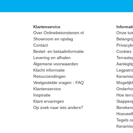
Klantenservice
Informat
Over Onlinebetonstenen.nl
Onze tui
Showroom en opslag
Belangrij
Contact
Privacyb
Bestel- en betaalinformatie
Cookies 
Levering en afhalen
Terrast
Algemene voorwaarden
Aanlegti
Klacht informatie
Legpatro
Retourzendingen
Keramisc
Veelgestelde vragen - FAQ
Mogelijk
Klantenservice
Onderhou
Inspiratie
Hoe terr
Klant ervaringen
Stappenp
Op zoek naar iets anders?
Berekene
Hoeveelh
Tegels o
Keramis