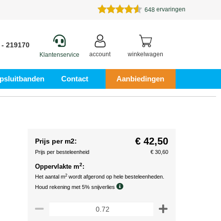
ervaringen
648
 - 219170
account
winkelwagen
Klantenservice
psluitbanden
Contact
Aanbiedingen
€ 42,50
Prijs per m2:
Prijs per besteleenheid
€ 30,60
2
Oppervlakte m
:
2
Het aantal m
wordt afgerond op hele besteleenheden.
Houd rekening met 5% snijverlies