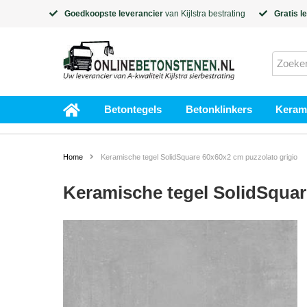
Goedkoopste leverancier
van
Kijlstra
bestrating
Gratis l
Betontegels
Betonklinkers
Kerami
Home
Keramische tegel SolidSquare 60x60x2 cm puzzolato grigio
Keramische tegel SolidSquar