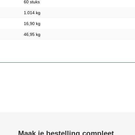
60 stuks
1.014 kg
16,90 kg
46,95 kg
Maak je bestelling compleet