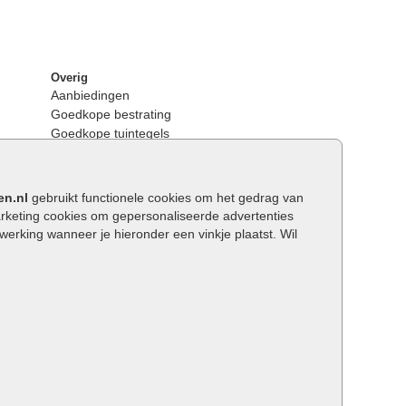
Overig
Aanbiedingen
Goedkope bestrating
Goedkope tuintegels
Kunstgras
Tuintegels outlet
Opsluitbanden plaatsen
en.nl
gebruikt functionele cookies om het gedrag van
Keerwanden
keting cookies om gepersonaliseerde advertenties
Traptreden tuin
rking wanneer je hieronder een vinkje plaatst. Wil
Wat is een facetrand?