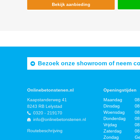
Bekijk aanbieding
Bezoek onze showroom of neem cont
Onlinebetonstenen.nl
Openingstijden
Kaapstanderweg 41
Maandag
08
Dinsdag
08
8243 RB Lelystad
Woensdag
08
0320 - 219170
Donderdag
08
info@onlinebetonstenen.nl
Vrijdag
08
Routebeschrijving
Zaterdag
08
Zondag
Ge