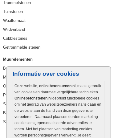
Trommelstenen
Tuinstenen
Waalformaat
Wildverband
Cobblestones
Getrommelde stenen
Muurelementen
Betonbielzen
Informatie over cookies
Muurstenen
Opsluitbanden
Onze website,
onlinebetonstenen.nl
, maakt gebruik
van cookies en daarmee vergelijkbare technieken.
Palissaden
Onlinebetonstenen.nl
gebruikt functionele cookies
Stapelblokken
om het gedrag van websitebezoekers na te gaan en
de website aan de hand van deze gegevens te
Betonblokken
verbeteren. Daarnaast plaatsen derden marketing
Stapelstenen
cookies om gepersonaliseerde advertenties te
tonen. Met het plaatsen van marketing cookies
worden persoonsgegevens verwerkt. Je geeft