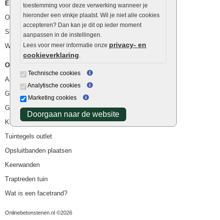
Extra benodigdheden
toestemming voor deze verwerking wanneer je
hieronder een vinkje plaatst. Wil je niet alle cookies
Ophoogzand
accepteren? Dan kan je dit op ieder moment
Siergrind en siersplit
aanpassen in de instellingen.
privacy- en
Lees voor meer informatie onze
Waterafvoer
cookieverklaring
.
Overig
Technische cookies
Aanbiedingen
Analytische cookies
Goedkope bestrating
Marketing cookies
Goedkope tuintegels
Doorgaan naar de website
Kunstgras
Tuintegels outlet
Opsluitbanden plaatsen
Keerwanden
Traptreden tuin
Wat is een facetrand?
Onlinebetonstenen.nl ©2026