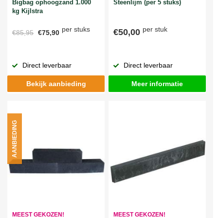
Bigbag ophoogzand 1.000
Steenlijm (per 5 stuks)
kg Kijlstra
per stuks
per stuk
€50,00
€85,95
€75,90
Direct leverbaar
Direct leverbaar
Bekijk aanbieding
Meer informatie
AANBIEDING
MEEST GEKOZEN!
MEEST GEKOZEN!