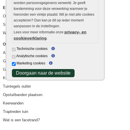
worden persoonsgegevens verwerkt. Je geeft
Extra benodigdheden
toestemming voor deze verwerking wanneer je
hieronder een vinkje plaatst. Wil je niet alle cookies
Ophoogzand
accepteren? Dan kan je dit op ieder moment
Siergrind en siersplit
aanpassen in de instellingen.
privacy- en
Lees voor meer informatie onze
Waterafvoer
cookieverklaring
.
Overig
Technische cookies
Aanbiedingen
Analytische cookies
Goedkope bestrating
Marketing cookies
Goedkope tuintegels
Doorgaan naar de website
Kunstgras
Tuintegels outlet
Opsluitbanden plaatsen
Keerwanden
Traptreden tuin
Wat is een facetrand?