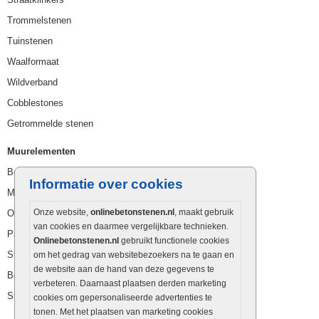
Trommelstenen
Tuinstenen
Waalformaat
Wildverband
Cobblestones
Getrommelde stenen
Muurelementen
Betonbielzen
Informatie over cookies
Muurstenen
Onze website,
onlinebetonstenen.nl
, maakt gebruik
Opsluitbanden
van cookies en daarmee vergelijkbare technieken.
Palissaden
Onlinebetonstenen.nl
gebruikt functionele cookies
Stapelblokken
om het gedrag van websitebezoekers na te gaan en
de website aan de hand van deze gegevens te
Betonblokken
verbeteren. Daarnaast plaatsen derden marketing
Stapelstenen
cookies om gepersonaliseerde advertenties te
tonen. Met het plaatsen van marketing cookies