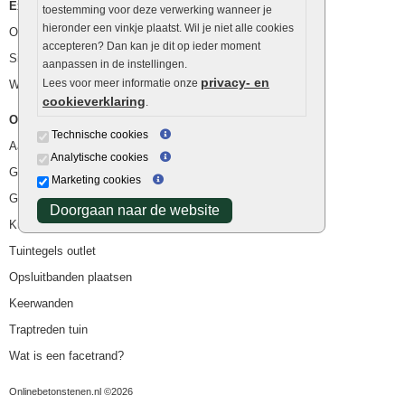
Extra benodigdheden
toestemming voor deze verwerking wanneer je
hieronder een vinkje plaatst. Wil je niet alle cookies
Ophoogzand
accepteren? Dan kan je dit op ieder moment
Siergrind en siersplit
aanpassen in de instellingen.
privacy- en
Lees voor meer informatie onze
Waterafvoer
cookieverklaring
.
Overig
Technische cookies
Aanbiedingen
Analytische cookies
Goedkope bestrating
Marketing cookies
Goedkope tuintegels
Doorgaan naar de website
Kunstgras
Tuintegels outlet
Opsluitbanden plaatsen
Keerwanden
Traptreden tuin
Wat is een facetrand?
Onlinebetonstenen.nl ©2026