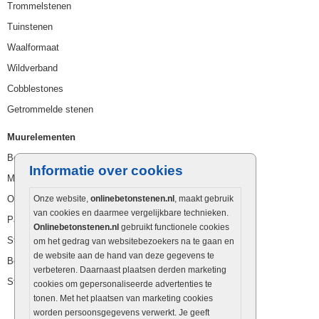
Trommelstenen
Tuinstenen
Waalformaat
Wildverband
Cobblestones
Getrommelde stenen
Muurelementen
Betonbielzen
Informatie over cookies
Muurstenen
Opsluitbanden
Onze website,
onlinebetonstenen.nl
, maakt gebruik
van cookies en daarmee vergelijkbare technieken.
Palissaden
Onlinebetonstenen.nl
gebruikt functionele cookies
Stapelblokken
om het gedrag van websitebezoekers na te gaan en
de website aan de hand van deze gegevens te
Betonblokken
verbeteren. Daarnaast plaatsen derden marketing
Stapelstenen
cookies om gepersonaliseerde advertenties te
tonen. Met het plaatsen van marketing cookies
worden persoonsgegevens verwerkt. Je geeft