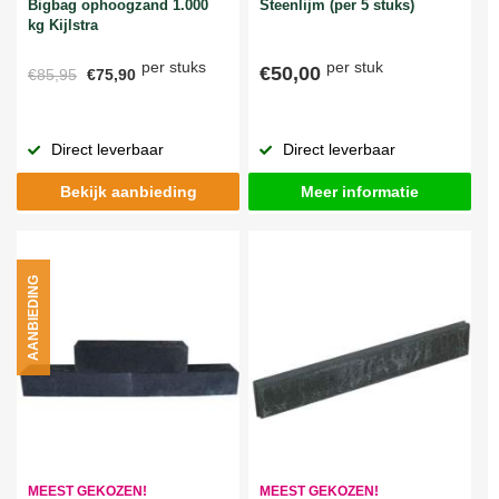
Bigbag ophoogzand 1.000
Steenlijm (per 5 stuks)
kg Kijlstra
per stuks
per stuk
€50,00
€85,95
€75,90
Direct leverbaar
Direct leverbaar
Bekijk aanbieding
Meer informatie
AANBIEDING
MEEST GEKOZEN!
MEEST GEKOZEN!