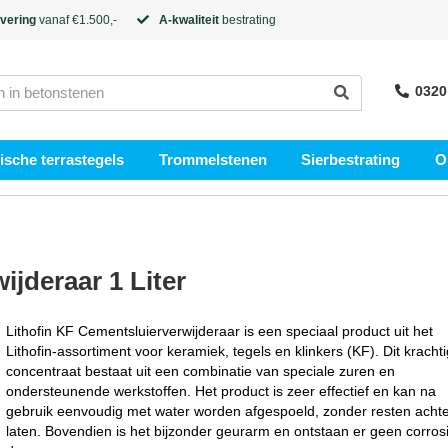
evering
vanaf €1.500,-
A-kwaliteit
bestrating
0320
sche terrastegels
Trommelstenen
Sierbestrating
O
ijderaar 1 Liter
Lithofin KF Cementsluierverwijderaar is een speciaal product uit het
Lithofin-assortiment voor keramiek, tegels en klinkers (KF). Dit kracht
concentraat bestaat uit een combinatie van speciale zuren en
ondersteunende werkstoffen. Het product is zeer effectief en kan na
gebruik eenvoudig met water worden afgespoeld, zonder resten achte
laten. Bovendien is het bijzonder geurarm en ontstaan er geen corros