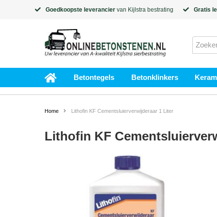
Goedkoopste leverancier
van
Kijlstra
bestrating
Gratis l
Betontegels
Betonklinkers
Kerami
Home
Lithofin KF Cementsluierverwijderaar 1 Liter
Lithofin KF Cementsluierverw