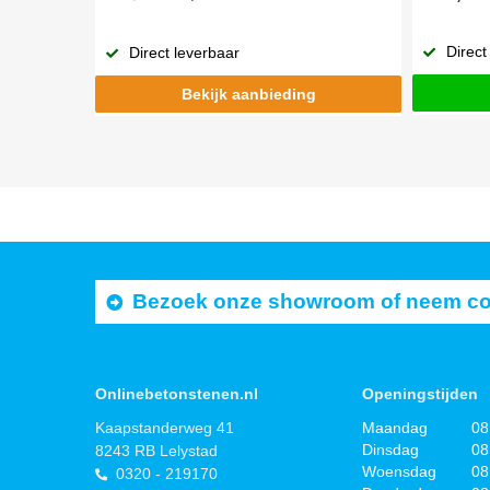
Direct
Direct leverbaar
Bekijk aanbieding
Bezoek onze showroom of neem cont
Onlinebetonstenen.nl
Openingstijden
Kaapstanderweg 41
Maandag
08
Dinsdag
08
8243 RB Lelystad
Woensdag
08
0320 - 219170