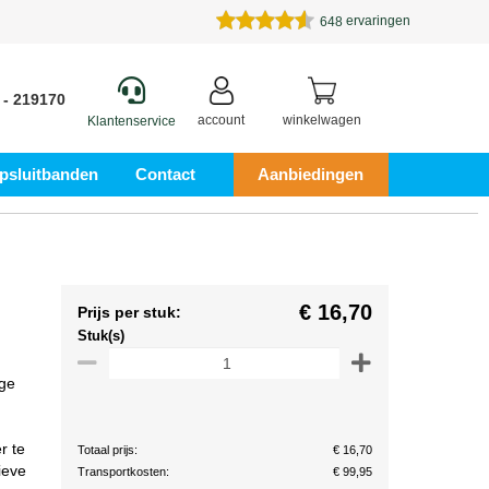
ervaringen
648
 - 219170
account
winkelwagen
Klantenservice
psluitbanden
Contact
Aanbiedingen
€ 16,70
Prijs per stuk:
Stuk(s)
ige
r te
Totaal prijs:
€ 16,70
ieve
Transportkosten:
€ 99,95