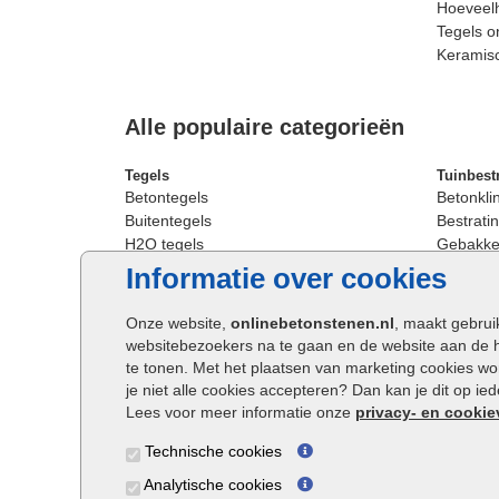
Hoeveelh
Tegels o
Keramis
Alle populaire categorieën
Tegels
Tuinbest
Betontegels
Betonkli
Buitentegels
Bestratin
H2O tegels
Gebakken
Keramische terrastegels
Sierbest
Informatie over cookies
Oprit tegels
Strakke 
Patio tegels
Straatst
Onze website,
onlinebetonstenen.nl
, maakt gebrui
Siertegels
Straatkli
websitebezoekers na te gaan en de website aan de 
Stoeptegels
Trommel
te tonen. Met het plaatsen van marketing cookies w
Straattegels
Tuinsten
je niet alle cookies accepteren? Dan kan je dit op i
Terrastegels
Waalfor
Lees voor meer informatie onze
privacy- en cookie
Tuintegels
Wildver
Technische cookies
Buitentegels
Cobbles
Grote terrastegels
Getromm
Analytische cookies