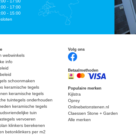
:00 - 17:00
:00 - 17:00
:00 - 15:00
sloten
ie
Volg ons
n webwinkels
ke info
eleid
Betaalmethoden
beleid
egels schoonmaken
ps keramische tegels
Populaire merken
nen keramische tegels
Kijlstra
he tuintegels onderhouden
Oprey
heden keramische tegels
Onlinebetonstenen.nl
dsvriendelijke tuin
Claessen Stone + Garden
astegels vervoeren
Alle merken
lan klinkers berekenen
n betonklinkers per m2