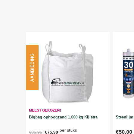
AANBIEDING
MEEST GEKOZEN!
Bigbag ophoogzand 1.000 kg Kijlstra
Steenlijm 
per stuks
€50,00
€85,95
€75,90