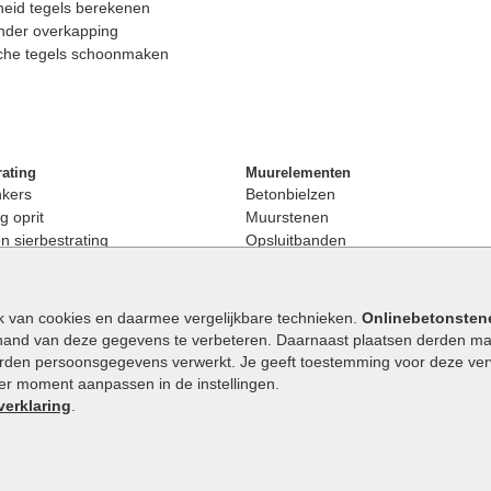
eid tegels berekenen
nder overkapping
che tegels schoonmaken
rating
Muurelementen
nkers
Betonbielzen
g oprit
Muurstenen
 sierbestrating
Opsluitbanden
rating
Palissaden
bestrating
Stapelblokken
enen
Betonblokken
k van cookies en daarmee vergelijkbare technieken.
Onlinebetonsten
nkers
Stapelstenen
hand van deze gegevens te verbeteren. Daarnaast plaatsen derden mar
stenen
orden persoonsgegevens verwerkt. Je geeft toestemming voor deze verwe
en
eder moment aanpassen in de instellingen.
Extra benodigdheden
maat
verklaring
.
Ophoogzand
band
Siergrind en siersplit
tones
Waterafvoer
elde stenen