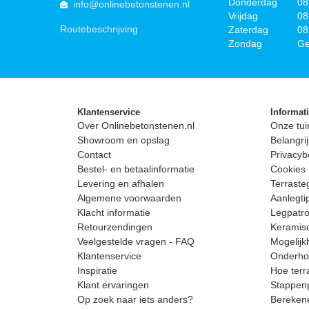
Donderdag
08
info@onlinebetonstenen.nl
Vrijdag
08
Routebeschrijving
Zaterdag
08
Zondag
Ge
Klantenservice
Informat
Over Onlinebetonstenen.nl
Onze tui
Showroom en opslag
Belangrij
Contact
Privacyb
Bestel- en betaalinformatie
Cookies 
Levering en afhalen
Terrast
Algemene voorwaarden
Aanlegti
Klacht informatie
Legpatro
Retourzendingen
Keramisc
Veelgestelde vragen - FAQ
Mogelijk
Klantenservice
Onderhou
Inspiratie
Hoe terr
Klant ervaringen
Stappenp
Op zoek naar iets anders?
Berekene