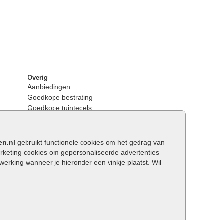
Overig
Aanbiedingen
Goedkope bestrating
Goedkope tuintegels
Kunstgras
Tuintegels outlet
Opsluitbanden plaatsen
en.nl
gebruikt functionele cookies om het gedrag van
Keerwanden
keting cookies om gepersonaliseerde advertenties
Traptreden tuin
rking wanneer je hieronder een vinkje plaatst. Wil
Wat is een facetrand?