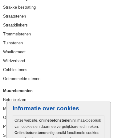
Strakke bestrating
Straatstenen
Straatklinkers
Trommelstenen
Tuinstenen
Waalformaat
Wildverband
Cobblestones
Getrommelde stenen
Muurelementen
Betonbielzen
Informatie over cookies
Muurstenen
Opsluitbanden
Onze website,
onlinebetonstenen.nl
, maakt gebruik
Palissaden
van cookies en daarmee vergelijkbare technieken.
Onlinebetonstenen.nl
gebruikt functionele cookies
Stapelblokken