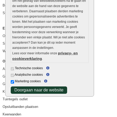
om het gedrag van websitebezoekers na te gaan en
Betonblokken
de website aan de hand van deze gegevens te
verbeteren. Daarnaast plaatsen derden marketing
Stapelstenen
cookies om gepersonaliseerde advertenties te
tonen. Met het plaatsen van marketing cookies
worden persoonsgegevens verwerkt. Je geeft
Extra benodigdheden
toestemming voor deze verwerking wanneer je
Ophoogzand
hieronder een vinkje plaatst. Wil je niet alle cookies
accepteren? Dan kan je dit op ieder moment
Siergrind en siersplit
aanpassen in de instellingen.
Waterafvoer
privacy- en
Lees voor meer informatie onze
cookieverklaring
.
Overig
Technische cookies
Aanbiedingen
Analytische cookies
Goedkope bestrating
Marketing cookies
Goedkope tuintegels
Doorgaan naar de website
Kunstgras
Tuintegels outlet
Opsluitbanden plaatsen
Keerwanden