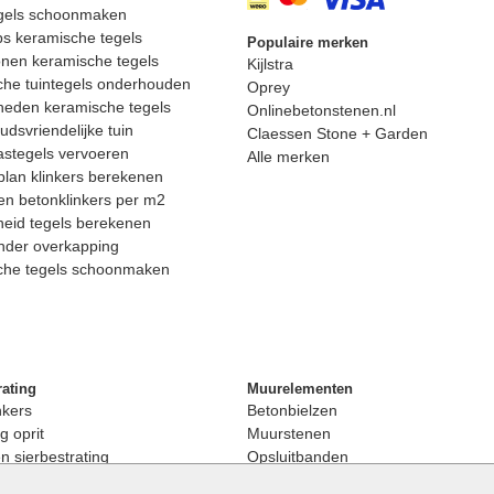
egels schoonmaken
ps keramische tegels
Populaire merken
nen keramische tegels
Kijlstra
he tuintegels onderhouden
Oprey
heden keramische tegels
Onlinebetonstenen.nl
dsvriendelijke tuin
Claessen Stone + Garden
astegels vervoeren
Alle merken
lan klinkers berekenen
n betonklinkers per m2
eid tegels berekenen
nder overkapping
che tegels schoonmaken
rating
Muurelementen
nkers
Betonbielzen
g oprit
Muurstenen
 sierbestrating
Opsluitbanden
rating
Palissaden