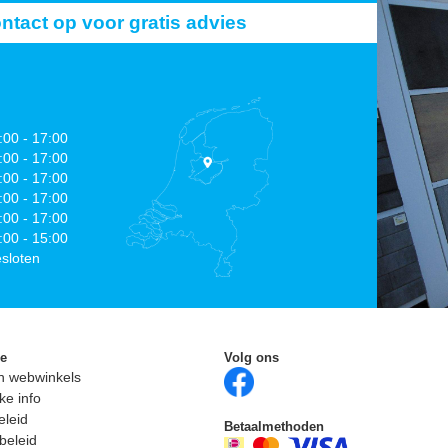
act op voor gratis advies
:00 - 17:00
:00 - 17:00
:00 - 17:00
:00 - 17:00
:00 - 17:00
:00 - 15:00
sloten
ie
Volg ons
n webwinkels
ke info
eleid
Betaalmethoden
beleid