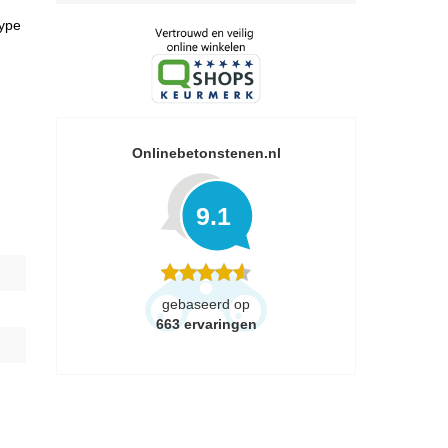
type
Onlinebetonstenen.nl
9.1
gebaseerd op
663
ervaringen