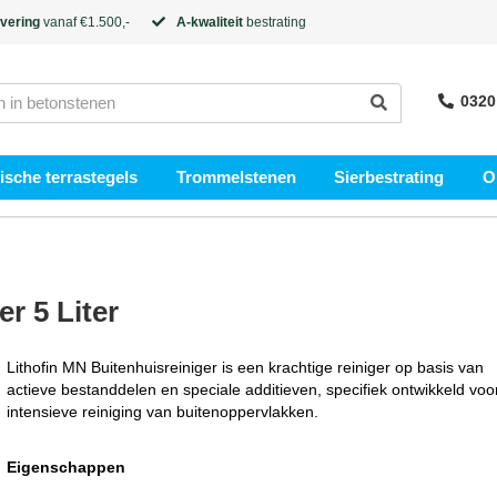
evering
vanaf €1.500,-
A-kwaliteit
bestrating
0320
sche terrastegels
Trommelstenen
Sierbestrating
O
r 5 Liter
Lithofin MN Buitenhuisreiniger is een krachtige reiniger op basis van
actieve bestanddelen en speciale additieven, specifiek ontwikkeld voo
intensieve reiniging van buitenoppervlakken.
Eigenschappen