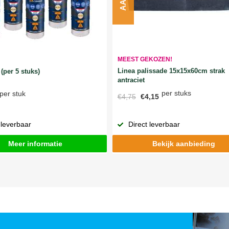
MEEST GEKOZEN!
Linea palissade 15x15x60cm strak
(per 5 stuks)
antraciet
per stuks
per stuk
€4,75
€4,15
 leverbaar
Direct leverbaar
Meer informatie
Bekijk aanbieding