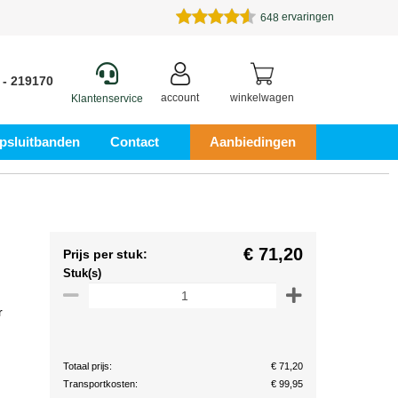
ervaringen
648
 - 219170
account
winkelwagen
Klantenservice
psluitbanden
Contact
Aanbiedingen
€ 71,20
Prijs per stuk:
Stuk(s)
r
Totaal prijs:
€ 71,20
Transportkosten:
€ 99,95