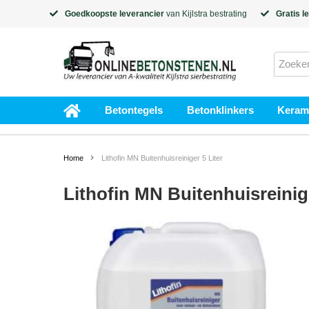
Goedkoopste leverancier
van
Kijlstra
bestrating
Gratis l
Betontegels
Betonklinkers
Kerami
Home
Lithofin MN Buitenhuisreiniger 5 Liter
Lithofin MN Buitenhuisreinige