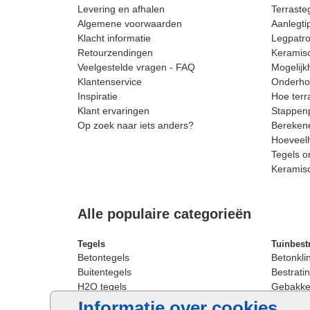
Levering en afhalen
Terrast
Algemene voorwaarden
Aanlegti
Klacht informatie
Legpatro
Retourzendingen
Keramisc
Veelgestelde vragen - FAQ
Mogelijk
Klantenservice
Onderhou
Inspiratie
Hoe terr
Klant ervaringen
Stappenp
Op zoek naar iets anders?
Berekene
Hoeveelh
Tegels o
Keramis
Alle populaire categorieën
Tegels
Tuinbest
Betontegels
Betonkli
Buitentegels
Bestratin
H2O tegels
Gebakken
Keramische terrastegels
Sierbest
Informatie over cookies