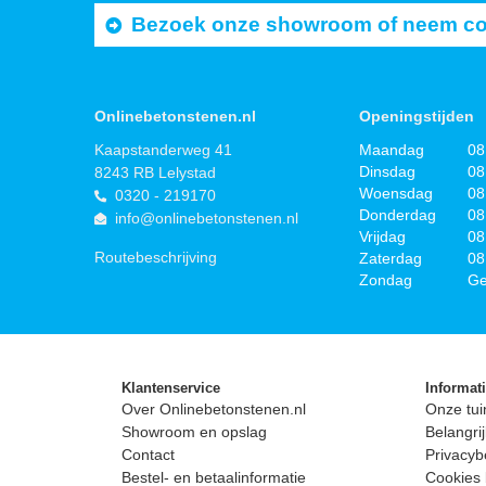
Bezoek onze showroom of neem cont
Onlinebetonstenen.nl
Openingstijden
Kaapstanderweg 41
Maandag
08
Dinsdag
08
8243 RB Lelystad
Woensdag
08
0320 - 219170
Donderdag
08
info@onlinebetonstenen.nl
Vrijdag
08
Routebeschrijving
Zaterdag
08
Zondag
Ge
Klantenservice
Informat
Over Onlinebetonstenen.nl
Onze tui
Showroom en opslag
Belangrij
Contact
Privacyb
Bestel- en betaalinformatie
Cookies 