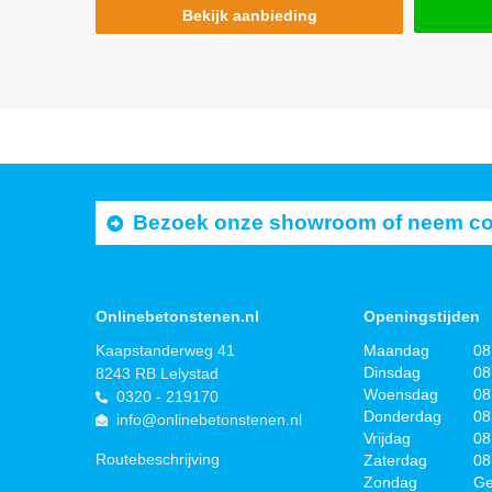
Bekijk aanbieding
Bezoek onze showroom of neem cont
Onlinebetonstenen.nl
Openingstijden
Kaapstanderweg 41
Maandag
08
Dinsdag
08
8243 RB Lelystad
Woensdag
08
0320 - 219170
Donderdag
08
info@onlinebetonstenen.nl
Vrijdag
08
Routebeschrijving
Zaterdag
08
Zondag
Ge