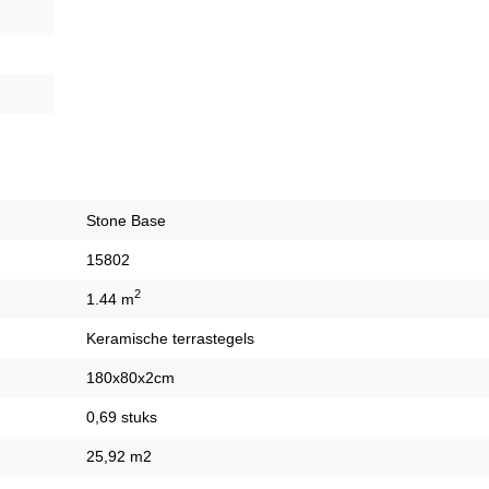
Stone Base
15802
2
1.44 m
Keramische terrastegels
180x80x2cm
0,69 stuks
25,92 m2