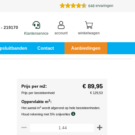
ervaringen
648
 - 219170
account
winkelwagen
Klantenservice
psluitbanden
Contact
Aanbiedingen
€ 89,95
Prijs per m2:
Prijs per besteleenheid
€ 129,53
2
Oppervlakte m
:
2
Het aantal m
wordt afgerond op hele besteleenheden.
Houd rekening met 5% snijverlies