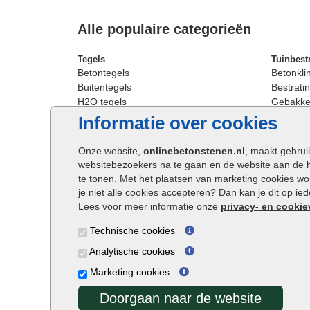
Alle populaire categorieën
Tegels
Tuinbest
Betontegels
Betonkli
Buitentegels
Bestratin
H2O tegels
Gebakken
Keramische terrastegels
Sierbest
Informatie over cookies
Oprit tegels
Strakke 
Patio tegels
Straatst
Onze website,
onlinebetonstenen.nl
, maakt gebrui
Siertegels
Straatkli
websitebezoekers na te gaan en de website aan de 
Stoeptegels
Trommel
te tonen. Met het plaatsen van marketing cookies w
Straattegels
Tuinsten
je niet alle cookies accepteren? Dan kan je dit op i
Terrastegels
Waalfor
Lees voor meer informatie onze
privacy- en cookie
Tuintegels
Wildver
Technische cookies
Buitentegels
Cobbles
Grote terrastegels
Getromm
Analytische cookies
Marketing cookies
Doorgaan naar de website
Onlinebetonstenen.nl ©2026