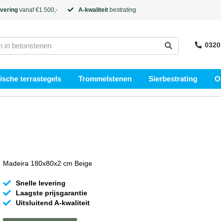
evering
vanaf €1.500,-
A-kwaliteit
bestrating
0320
sche terrastegels
Trommelstenen
Sierbestrating
O
Madeira 180x80x2 cm Beige
Snelle levering
Laagste prijsgarantie
Uitsluitend A-kwaliteit