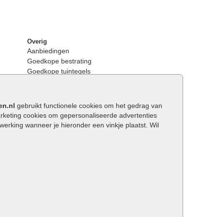
Overig
Aanbiedingen
Goedkope bestrating
Goedkope tuintegels
Kunstgras
Tuintegels outlet
Opsluitbanden plaatsen
en.nl
gebruikt functionele cookies om het gedrag van
Keerwanden
keting cookies om gepersonaliseerde advertenties
Traptreden tuin
rking wanneer je hieronder een vinkje plaatst. Wil
Wat is een facetrand?