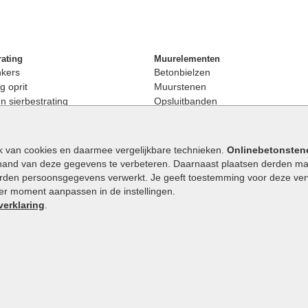
rating
Muurelementen
nkers
Betonbielzen
g oprit
Muurstenen
 sierbestrating
Opsluitbanden
rating
Palissaden
bestrating
Stapelblokken
enen
Betonblokken
k van cookies en daarmee vergelijkbare technieken.
Onlinebetonsten
nkers
Stapelstenen
hand van deze gegevens te verbeteren. Daarnaast plaatsen derden mar
stenen
orden persoonsgegevens verwerkt. Je geeft toestemming voor deze verwe
en
eder moment aanpassen in de instellingen.
Extra benodigdheden
maat
verklaring
.
Ophoogzand
band
Siergrind en siersplit
tones
Waterafvoer
elde stenen