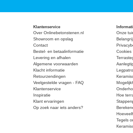
Klantenservice
Informat
Over Onlinebetonstenen.nl
Onze tui
Showroom en opslag
Belangrij
Contact
Privacyb
Bestel- en betaalinformatie
Cookies 
Levering en afhalen
Terrast
Algemene voorwaarden
Aanlegti
Klacht informatie
Legpatro
Retourzendingen
Keramisc
Veelgestelde vragen - FAQ
Mogelijk
Klantenservice
Onderhou
Inspiratie
Hoe terr
Klant ervaringen
Stappenp
Op zoek naar iets anders?
Berekene
Hoeveelh
Tegels o
Keramis