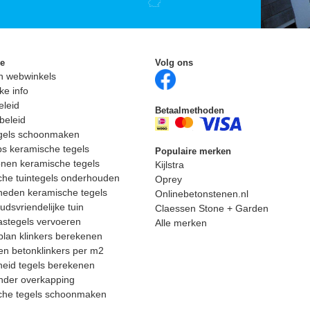
ie
Volg ons
n webwinkels
ke info
eleid
Betaalmethoden
beleid
egels schoonmaken
ps keramische tegels
Populaire merken
nen keramische tegels
Kijlstra
he tuintegels onderhouden
Oprey
heden keramische tegels
Onlinebetonstenen.nl
dsvriendelijke tuin
Claessen Stone + Garden
astegels vervoeren
Alle merken
lan klinkers berekenen
n betonklinkers per m2
eid tegels berekenen
nder overkapping
che tegels schoonmaken