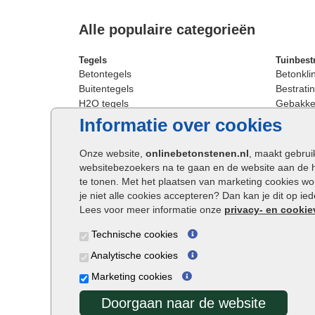
Alle populaire categorieën
Tegels
Tuinbest
Betontegels
Betonkli
Buitentegels
Bestratin
H2O tegels
Gebakken
Keramische terrastegels
Sierbest
Informatie over cookies
Oprit tegels
Strakke 
Patio tegels
Straatst
Onze website,
onlinebetonstenen.nl
, maakt gebrui
Siertegels
Straatkli
websitebezoekers na te gaan en de website aan de 
Stoeptegels
Trommel
te tonen. Met het plaatsen van marketing cookies w
Straattegels
Tuinsten
je niet alle cookies accepteren? Dan kan je dit op i
Terrastegels
Waalfor
Lees voor meer informatie onze
privacy- en cookie
Tuintegels
Wildver
Technische cookies
Buitentegels
Cobbles
Grote terrastegels
Getromm
Analytische cookies
Marketing cookies
Doorgaan naar de website
Onlinebetonstenen.nl ©2026