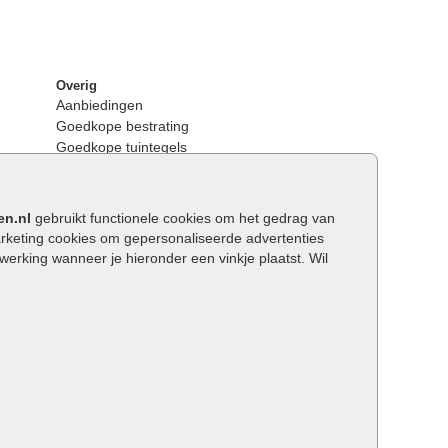
Overig
Aanbiedingen
Goedkope bestrating
Goedkope tuintegels
Kunstgras
Tuintegels outlet
Opsluitbanden plaatsen
en.nl
gebruikt functionele cookies om het gedrag van
Keerwanden
keting cookies om gepersonaliseerde advertenties
Traptreden tuin
rking wanneer je hieronder een vinkje plaatst. Wil
Wat is een facetrand?