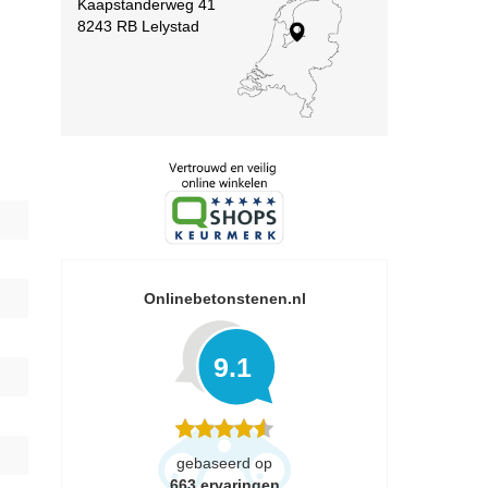
Kaapstanderweg 41
8243 RB Lelystad
Onlinebetonstenen.nl
9.1
gebaseerd op
663
ervaringen