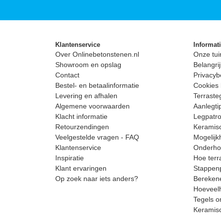
Klantenservice
Informat
Over Onlinebetonstenen.nl
Onze tui
Showroom en opslag
Belangrij
Contact
Privacyb
Bestel- en betaalinformatie
Cookies 
Levering en afhalen
Terrast
Algemene voorwaarden
Aanlegti
Klacht informatie
Legpatro
Retourzendingen
Keramisc
Veelgestelde vragen - FAQ
Mogelijk
Klantenservice
Onderhou
Inspiratie
Hoe terr
Klant ervaringen
Stappenp
Op zoek naar iets anders?
Berekene
Hoeveelh
Tegels o
Keramis