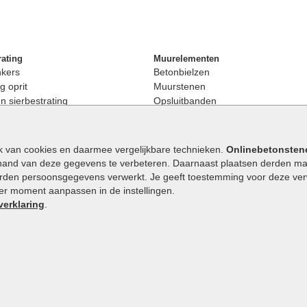
rating
Muurelementen
nkers
Betonbielzen
g oprit
Muurstenen
 sierbestrating
Opsluitbanden
rating
Palissaden
bestrating
Stapelblokken
enen
Betonblokken
k van cookies en daarmee vergelijkbare technieken.
Onlinebetonsten
nkers
Stapelstenen
hand van deze gegevens te verbeteren. Daarnaast plaatsen derden mar
stenen
orden persoonsgegevens verwerkt. Je geeft toestemming voor deze verwe
en
eder moment aanpassen in de instellingen.
Extra benodigdheden
maat
verklaring
.
Ophoogzand
band
Siergrind en siersplit
tones
Waterafvoer
elde stenen