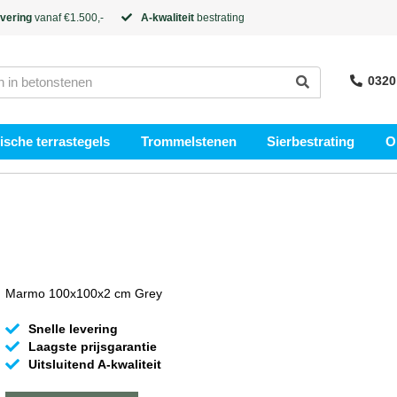
evering
vanaf €1.500,-
A-kwaliteit
bestrating
0320
sche terrastegels
Trommelstenen
Sierbestrating
O
Marmo 100x100x2 cm Grey
Snelle levering
Laagste prijsgarantie
Uitsluitend A-kwaliteit