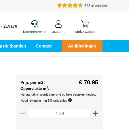
ervaringen
648
 - 219170
account
winkelwagen
Klantenservice
psluitbanden
Contact
Aanbiedingen
€ 70,95
Prijs per m2:
2
Oppervlakte m
:
2
Het aantal m
wordt afgerond op hele besteleenheden.
Houd rekening met 5% snijverlies