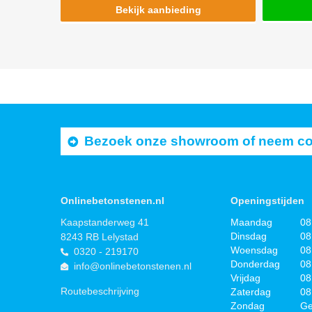
Bekijk aanbieding
Bezoek onze showroom of neem cont
Onlinebetonstenen.nl
Openingstijden
Kaapstanderweg 41
Maandag
08
Dinsdag
08
8243 RB Lelystad
Woensdag
08
0320 - 219170
Donderdag
08
info@onlinebetonstenen.nl
Vrijdag
08
Routebeschrijving
Zaterdag
08
Zondag
Ge