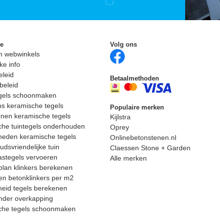
ie
Volg ons
n webwinkels
ke info
eleid
Betaalmethoden
beleid
egels schoonmaken
ps keramische tegels
Populaire merken
nen keramische tegels
Kijlstra
he tuintegels onderhouden
Oprey
heden keramische tegels
Onlinebetonstenen.nl
dsvriendelijke tuin
Claessen Stone + Garden
astegels vervoeren
Alle merken
lan klinkers berekenen
n betonklinkers per m2
eid tegels berekenen
nder overkapping
che tegels schoonmaken