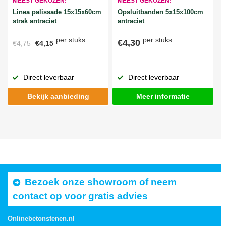
MEEST GEKOZEN!
MEEST GEKOZEN!
Linea palissade 15x15x60cm
Opsluitbanden 5x15x100cm
strak antraciet
antraciet
per stuks
per stuks
€4,30
€4,75
€4,15
Direct leverbaar
Direct leverbaar
Bekijk aanbieding
Meer informatie
Bezoek onze showroom of neem
contact op voor gratis advies
Onlinebetonstenen.nl