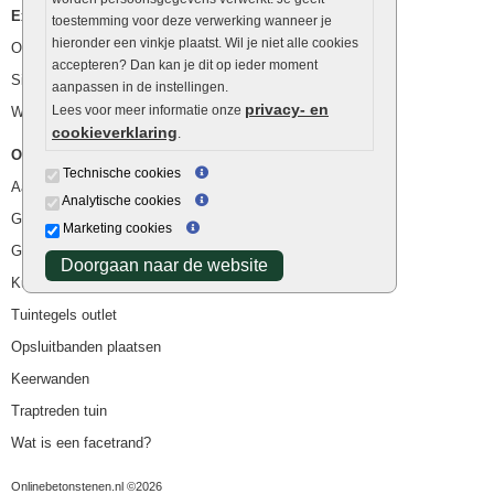
Extra benodigdheden
toestemming voor deze verwerking wanneer je
hieronder een vinkje plaatst. Wil je niet alle cookies
Ophoogzand
accepteren? Dan kan je dit op ieder moment
Siergrind en siersplit
aanpassen in de instellingen.
privacy- en
Lees voor meer informatie onze
Waterafvoer
cookieverklaring
.
Overig
Technische cookies
Aanbiedingen
Analytische cookies
Goedkope bestrating
Marketing cookies
Goedkope tuintegels
Doorgaan naar de website
Kunstgras
Tuintegels outlet
Opsluitbanden plaatsen
Keerwanden
Traptreden tuin
Wat is een facetrand?
Onlinebetonstenen.nl ©2026