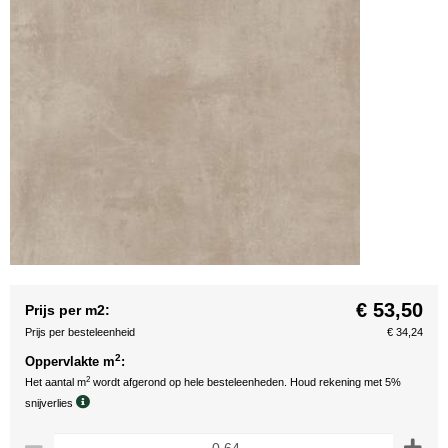
€ 53,50
Prijs per m2:
Prijs per besteleenheid
€ 34,24
2
Oppervlakte m
:
2
Het aantal m
wordt afgerond op hele besteleenheden. Houd rekening met 5%
snijverlies