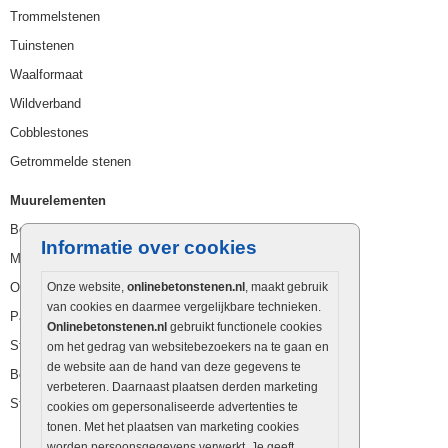
Trommelstenen
Tuinstenen
Waalformaat
Wildverband
Cobblestones
Getrommelde stenen
Muurelementen
Betonbielzen
Informatie over cookies
Muurstenen
Opsluitbanden
Onze website,
onlinebetonstenen.nl
, maakt gebruik
van cookies en daarmee vergelijkbare technieken.
Palissaden
Onlinebetonstenen.nl
gebruikt functionele cookies
Stapelblokken
om het gedrag van websitebezoekers na te gaan en
de website aan de hand van deze gegevens te
Betonblokken
verbeteren. Daarnaast plaatsen derden marketing
Stapelstenen
cookies om gepersonaliseerde advertenties te
tonen. Met het plaatsen van marketing cookies
worden persoonsgegevens verwerkt. Je geeft