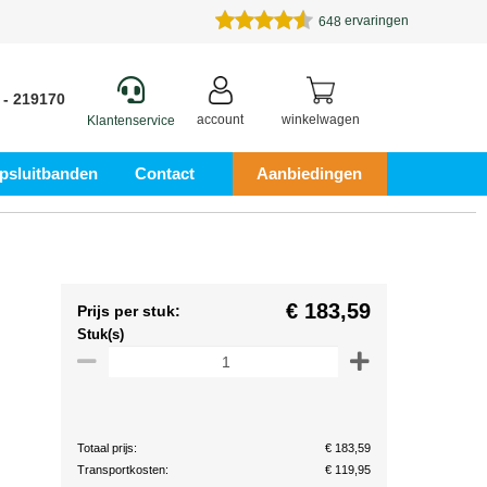
ervaringen
648
 - 219170
account
winkelwagen
Klantenservice
psluitbanden
Contact
Aanbiedingen
€ 183,59
Prijs per stuk:
Stuk(s)
Totaal prijs:
€ 183,59
Transportkosten:
€ 119,95