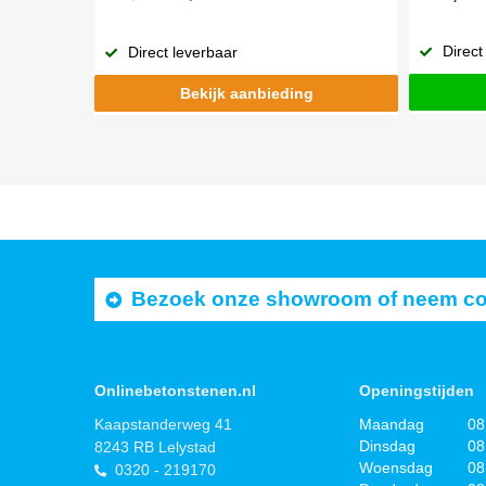
Direct
Direct leverbaar
Bekijk aanbieding
Bezoek onze showroom of neem cont
Onlinebetonstenen.nl
Openingstijden
Kaapstanderweg 41
Maandag
08
Dinsdag
08
8243 RB Lelystad
Woensdag
08
0320 - 219170