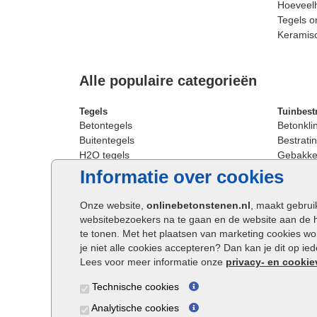
Hoeveelh
Tegels o
Keramis
Alle populaire categorieën
Tegels
Tuinbest
Betontegels
Betonkli
Buitentegels
Bestratin
H2O tegels
Gebakken
Keramische terrastegels
Sierbest
Informatie over cookies
Oprit tegels
Strakke 
Patio tegels
Straatst
Onze website,
onlinebetonstenen.nl
, maakt gebrui
Siertegels
Straatkli
websitebezoekers na te gaan en de website aan de 
Stoeptegels
Trommel
te tonen. Met het plaatsen van marketing cookies w
Straattegels
Tuinsten
je niet alle cookies accepteren? Dan kan je dit op i
Terrastegels
Waalfor
Lees voor meer informatie onze
privacy- en cookie
Tuintegels
Wildver
Technische cookies
Buitentegels
Cobbles
Grote terrastegels
Getromm
Analytische cookies