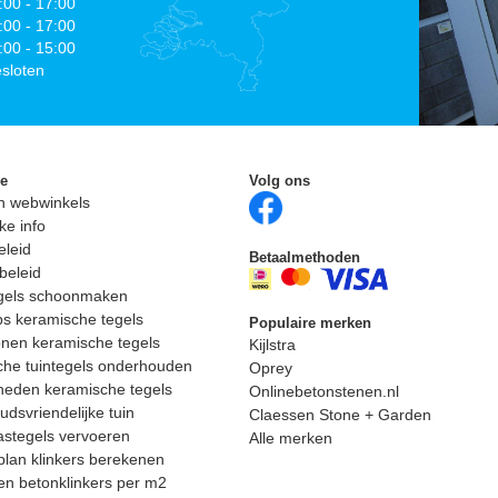
:00 - 17:00
:00 - 17:00
:00 - 15:00
sloten
ie
Volg ons
n webwinkels
ke info
eleid
Betaalmethoden
beleid
egels schoonmaken
ps keramische tegels
Populaire merken
nen keramische tegels
Kijlstra
he tuintegels onderhouden
Oprey
heden keramische tegels
Onlinebetonstenen.nl
dsvriendelijke tuin
Claessen Stone + Garden
astegels vervoeren
Alle merken
lan klinkers berekenen
n betonklinkers per m2