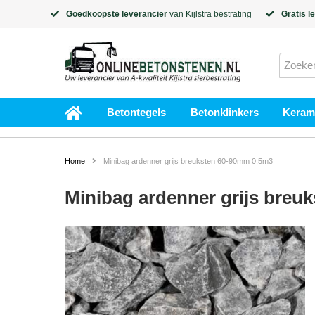
Goedkoopste leverancier
van
Kijlstra
bestrating
Gratis l
Betontegels
Betonklinkers
Kerami
Home
Minibag ardenner grijs breuksten 60-90mm 0,5m3
Minibag ardenner grijs breu