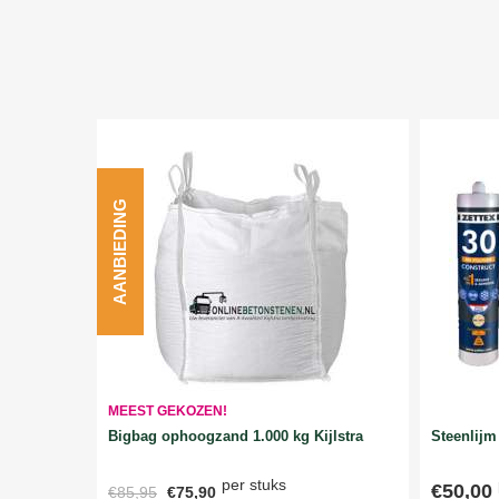
AANBIEDING
MEEST GEKOZEN!
Bigbag ophoogzand 1.000 kg Kijlstra
Steenlijm 
per stuks
€50,00
€85,95
€75,90