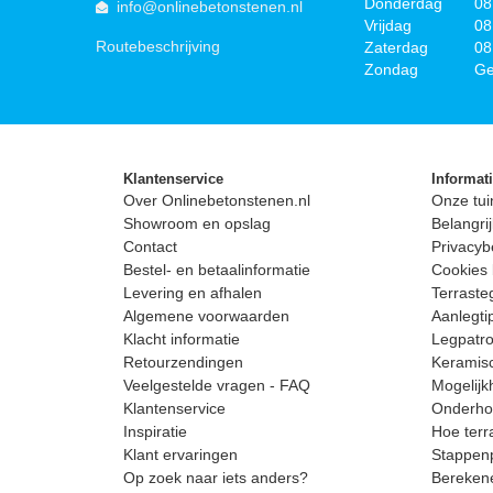
Donderdag
08
info@onlinebetonstenen.nl
Vrijdag
08
Routebeschrijving
Zaterdag
08
Zondag
Ge
Klantenservice
Informat
Over Onlinebetonstenen.nl
Onze tui
Showroom en opslag
Belangrij
Contact
Privacyb
Bestel- en betaalinformatie
Cookies 
Levering en afhalen
Terrast
Algemene voorwaarden
Aanlegti
Klacht informatie
Legpatro
Retourzendingen
Keramisc
Veelgestelde vragen - FAQ
Mogelijk
Klantenservice
Onderhou
Inspiratie
Hoe terr
Klant ervaringen
Stappenp
Op zoek naar iets anders?
Berekene