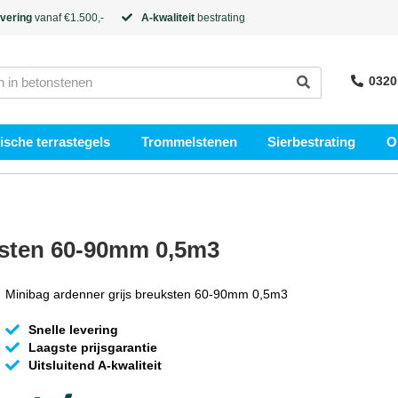
evering
vanaf €1.500,-
A-kwaliteit
bestrating
0320
sche terrastegels
Trommelstenen
Sierbestrating
O
ksten 60-90mm 0,5m3
Minibag ardenner grijs breuksten 60-90mm 0,5m3
Snelle levering
Laagste prijsgarantie
Uitsluitend A-kwaliteit