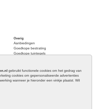
Overig
Aanbiedingen
Goedkope bestrating
Goedkope tuintegels
Kunstgras
Tuintegels outlet
Opsluitbanden plaatsen
en.nl
gebruikt functionele cookies om het gedrag van
Keerwanden
keting cookies om gepersonaliseerde advertenties
Traptreden tuin
rking wanneer je hieronder een vinkje plaatst. Wil
Wat is een facetrand?