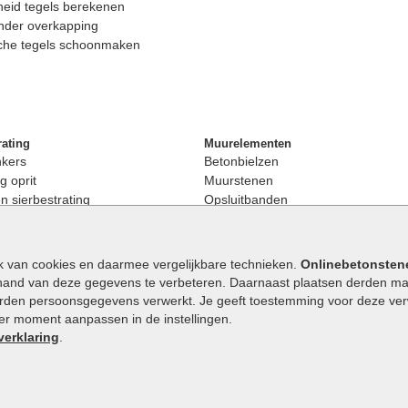
eid tegels berekenen
nder overkapping
che tegels schoonmaken
rating
Muurelementen
nkers
Betonbielzen
g oprit
Muurstenen
 sierbestrating
Opsluitbanden
rating
Palissaden
bestrating
Stapelblokken
enen
Betonblokken
k van cookies en daarmee vergelijkbare technieken.
Onlinebetonsten
nkers
Stapelstenen
hand van deze gegevens te verbeteren. Daarnaast plaatsen derden mar
stenen
orden persoonsgegevens verwerkt. Je geeft toestemming voor deze verwe
en
eder moment aanpassen in de instellingen.
Extra benodigdheden
maat
verklaring
.
Ophoogzand
band
Siergrind en siersplit
tones
Waterafvoer
elde stenen