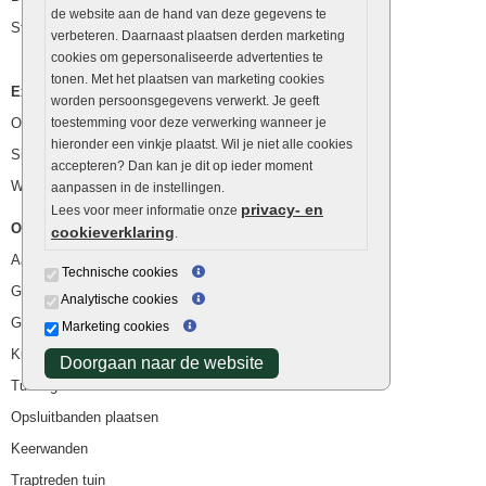
de website aan de hand van deze gegevens te
Stapelstenen
verbeteren. Daarnaast plaatsen derden marketing
cookies om gepersonaliseerde advertenties te
tonen. Met het plaatsen van marketing cookies
Extra benodigdheden
worden persoonsgegevens verwerkt. Je geeft
Ophoogzand
toestemming voor deze verwerking wanneer je
hieronder een vinkje plaatst. Wil je niet alle cookies
Siergrind en siersplit
accepteren? Dan kan je dit op ieder moment
Waterafvoer
aanpassen in de instellingen.
privacy- en
Lees voor meer informatie onze
Overig
cookieverklaring
.
Aanbiedingen
Technische cookies
Goedkope bestrating
Analytische cookies
Goedkope tuintegels
Marketing cookies
Kunstgras
Doorgaan naar de website
Tuintegels outlet
Opsluitbanden plaatsen
Keerwanden
Traptreden tuin