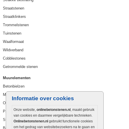
Straatstenen
Straatklinkers
Trommelstenen
Tuinstenen
Waalformaat
Wildverband
Cobblestones
Getrommelde stenen
Muurelementen
Betonbielzen
Muurstenen
Informatie over cookies
Opsluitbanden
Onze website,
onlinebetonstenen.nl
, maakt gebruik
Palissaden
van cookies en daarmee vergelijkbare technieken.
Stapelblokken
Onlinebetonstenen.nl
gebruikt functionele cookies
om het gedrag van websitebezoekers na te gaan en
Betonblokken