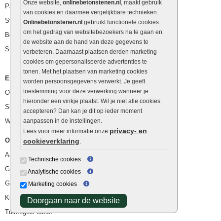
Onze website,
onlinebetonstenen.nl
, maakt gebruik
Palissaden
van cookies en daarmee vergelijkbare technieken.
Stapelblokken
Onlinebetonstenen.nl
gebruikt functionele cookies
om het gedrag van websitebezoekers na te gaan en
Betonblokken
de website aan de hand van deze gegevens te
Stapelstenen
verbeteren. Daarnaast plaatsen derden marketing
cookies om gepersonaliseerde advertenties te
tonen. Met het plaatsen van marketing cookies
Extra benodigdheden
worden persoonsgegevens verwerkt. Je geeft
toestemming voor deze verwerking wanneer je
Ophoogzand
hieronder een vinkje plaatst. Wil je niet alle cookies
Siergrind en siersplit
accepteren? Dan kan je dit op ieder moment
Waterafvoer
aanpassen in de instellingen.
privacy- en
Lees voor meer informatie onze
Overig
cookieverklaring
.
Aanbiedingen
Technische cookies
Goedkope bestrating
Analytische cookies
Goedkope tuintegels
Marketing cookies
Kunstgras
Doorgaan naar de website
Tuintegels outlet