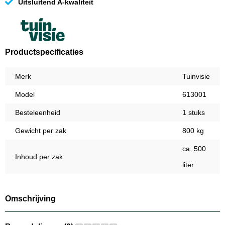
Uitsluitend A-kwaliteit
Productspecificaties
Merk
Tuinvisie
Model
613001
Besteleenheid
1 stuks
Gewicht per zak
800 kg
ca. 500
Inhoud per zak
liter
Omschrijving