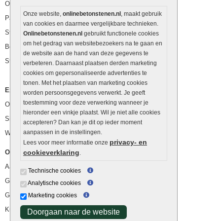
Opsluitbanden
Onze website,
onlinebetonstenen.nl
, maakt gebruik
Palissaden
van cookies en daarmee vergelijkbare technieken.
Stapelblokken
Onlinebetonstenen.nl
gebruikt functionele cookies
om het gedrag van websitebezoekers na te gaan en
Betonblokken
de website aan de hand van deze gegevens te
Stapelstenen
verbeteren. Daarnaast plaatsen derden marketing
cookies om gepersonaliseerde advertenties te
tonen. Met het plaatsen van marketing cookies
Extra benodigdheden
worden persoonsgegevens verwerkt. Je geeft
toestemming voor deze verwerking wanneer je
Ophoogzand
hieronder een vinkje plaatst. Wil je niet alle cookies
Siergrind en siersplit
accepteren? Dan kan je dit op ieder moment
aanpassen in de instellingen.
Waterafvoer
privacy- en
Lees voor meer informatie onze
Overig
cookieverklaring
.
Aanbiedingen
Technische cookies
Goedkope bestrating
Analytische cookies
Goedkope tuintegels
Marketing cookies
Kunstgras
Doorgaan naar de website