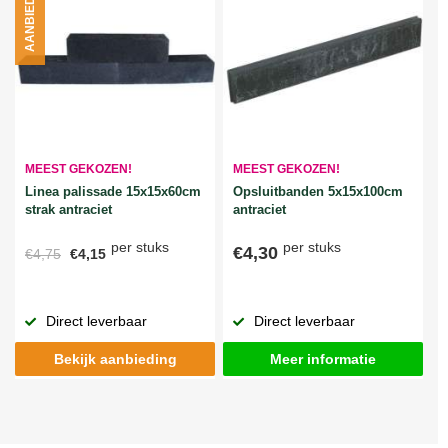
AANBIEDING
MEEST GEKOZEN!
MEEST GEKOZEN!
Linea palissade 15x15x60cm
Opsluitbanden 5x15x100cm
strak antraciet
antraciet
per stuks
per stuks
€4,30
€4,75
€4,15
Direct leverbaar
Direct leverbaar
Bekijk aanbieding
Meer informatie