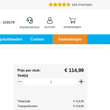
ervaringen
648
 - 219170
account
winkelwagen
Klantenservice
psluitbanden
Contact
Aanbiedingen
€ 114,99
Prijs per stuk:
Stuk(s)
Totaal prijs:
€ 114,99
Transportkosten:
€ 119,95