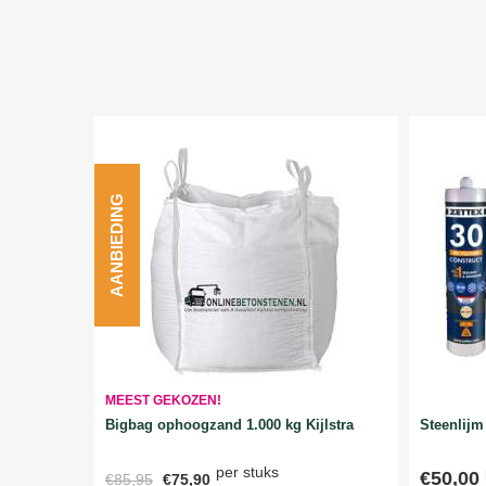
AANBIEDING
MEEST GEKOZEN!
Bigbag ophoogzand 1.000 kg Kijlstra
Steenlijm 
per stuks
€50,00
€85,95
€75,90