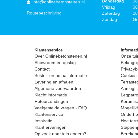
Donderdag
08
info@onlinebetonstenen.nl
Vrijdag
08
Routebeschrijving
Zaterdag
08
Zondag
Ge
Klantenservice
Informat
Over Onlinebetonstenen.nl
Onze tui
Showroom en opslag
Belangrij
Contact
Privacyb
Bestel- en betaalinformatie
Cookies 
Levering en afhalen
Terrast
Algemene voorwaarden
Aanlegti
Klacht informatie
Legpatro
Retourzendingen
Keramisc
Veelgestelde vragen - FAQ
Mogelijk
Klantenservice
Onderhou
Inspiratie
Hoe terr
Klant ervaringen
Stappenp
Op zoek naar iets anders?
Berekene