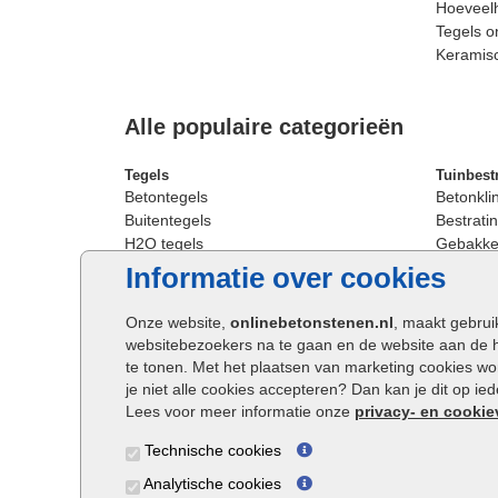
Hoeveelh
Tegels o
Keramis
Alle populaire categorieën
Tegels
Tuinbest
Betontegels
Betonkli
Buitentegels
Bestratin
H2O tegels
Gebakken
Keramische terrastegels
Sierbest
Informatie over cookies
Oprit tegels
Strakke 
Patio tegels
Straatst
Onze website,
onlinebetonstenen.nl
, maakt gebrui
Siertegels
Straatkli
websitebezoekers na te gaan en de website aan de 
Stoeptegels
Trommel
te tonen. Met het plaatsen van marketing cookies w
Straattegels
Tuinsten
je niet alle cookies accepteren? Dan kan je dit op i
Terrastegels
Waalfor
Lees voor meer informatie onze
privacy- en cookie
Tuintegels
Wildver
Technische cookies
Buitentegels
Cobbles
Grote terrastegels
Getromm
Analytische cookies