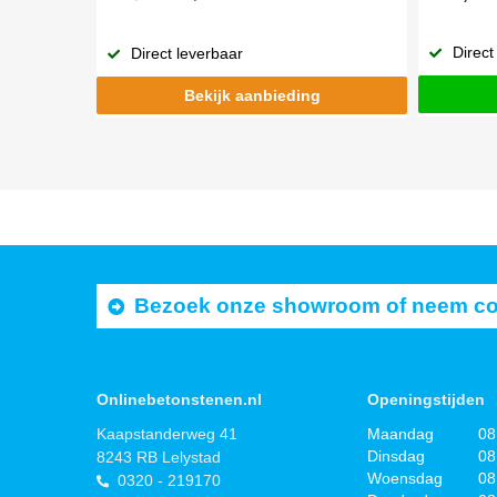
Direct
Direct leverbaar
Bekijk aanbieding
Bezoek onze showroom of neem cont
Onlinebetonstenen.nl
Openingstijden
Kaapstanderweg 41
Maandag
08
Dinsdag
08
8243 RB Lelystad
Woensdag
08
0320 - 219170