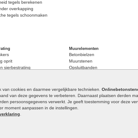
eid tegels berekenen
nder overkapping
che tegels schoonmaken
rating
Muurelementen
nkers
Betonbielzen
g oprit
Muurstenen
 sierbestrating
Opsluitbanden
rating
Palissaden
bestrating
Stapelblokken
enen
Betonblokken
k van cookies en daarmee vergelijkbare technieken.
Onlinebetonsten
nkers
Stapelstenen
hand van deze gegevens te verbeteren. Daarnaast plaatsen derden mar
stenen
orden persoonsgegevens verwerkt. Je geeft toestemming voor deze verwe
en
eder moment aanpassen in de instellingen.
Extra benodigdheden
maat
verklaring
.
Ophoogzand
band
Siergrind en siersplit
tones
Waterafvoer
elde stenen