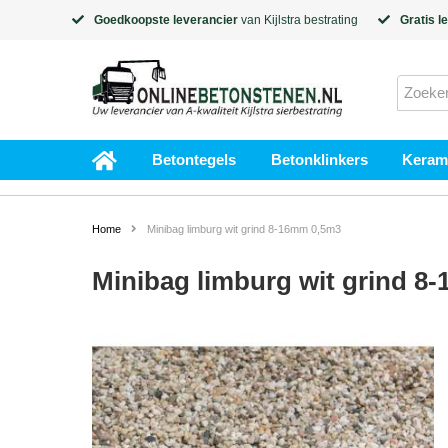
Goedkoopste leverancier
van
Kijlstra
bestrating
Gratis l
Betontegels
Betonklinkers
Kerami
Home
Minibag limburg wit grind 8-16mm 0,5m3
Minibag limburg wit grind 8