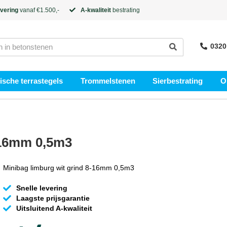
evering
vanaf €1.500,-
A-kwaliteit
bestrating
0320
sche terrastegels
Trommelstenen
Sierbestrating
O
-16mm 0,5m3
Minibag limburg wit grind 8-16mm 0,5m3
Snelle levering
Laagste prijsgarantie
Uitsluitend A-kwaliteit