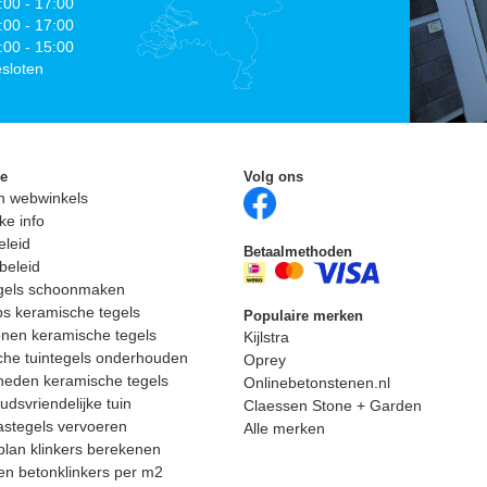
:00 - 17:00
:00 - 17:00
:00 - 15:00
sloten
ie
Volg ons
n webwinkels
ke info
eleid
Betaalmethoden
beleid
egels schoonmaken
ps keramische tegels
Populaire merken
nen keramische tegels
Kijlstra
he tuintegels onderhouden
Oprey
heden keramische tegels
Onlinebetonstenen.nl
dsvriendelijke tuin
Claessen Stone + Garden
astegels vervoeren
Alle merken
lan klinkers berekenen
n betonklinkers per m2