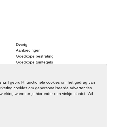
Overig
Aanbiedingen
Goedkope bestrating
Goedkope tuintegels
Kunstgras
Tuintegels outlet
Opsluitbanden plaatsen
en.nl
gebruikt functionele cookies om het gedrag van
Keerwanden
keting cookies om gepersonaliseerde advertenties
Traptreden tuin
rking wanneer je hieronder een vinkje plaatst. Wil
Wat is een facetrand?