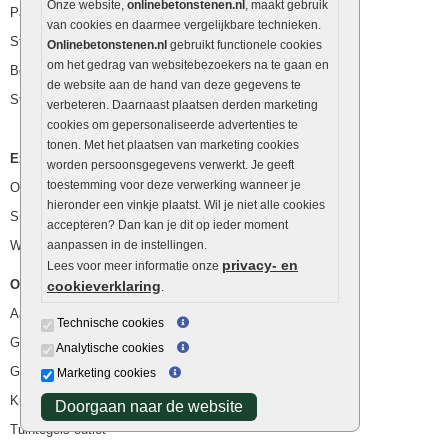
Onze website,
onlinebetonstenen.nl
, maakt gebruik
Palissaden
van cookies en daarmee vergelijkbare technieken.
Stapelblokken
Onlinebetonstenen.nl
gebruikt functionele cookies
om het gedrag van websitebezoekers na te gaan en
Betonblokken
de website aan de hand van deze gegevens te
Stapelstenen
verbeteren. Daarnaast plaatsen derden marketing
cookies om gepersonaliseerde advertenties te
tonen. Met het plaatsen van marketing cookies
Extra benodigdheden
worden persoonsgegevens verwerkt. Je geeft
toestemming voor deze verwerking wanneer je
Ophoogzand
hieronder een vinkje plaatst. Wil je niet alle cookies
Siergrind en siersplit
accepteren? Dan kan je dit op ieder moment
Waterafvoer
aanpassen in de instellingen.
privacy- en
Lees voor meer informatie onze
Overig
cookieverklaring
.
Aanbiedingen
Technische cookies
Goedkope bestrating
Analytische cookies
Goedkope tuintegels
Marketing cookies
Kunstgras
Doorgaan naar de website
Tuintegels outlet