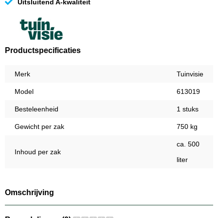
Uitsluitend A-kwaliteit
Productspecificaties
Merk
Tuinvisie
Model
613019
Besteleenheid
1 stuks
Gewicht per zak
750 kg
ca. 500
Inhoud per zak
liter
Omschrijving