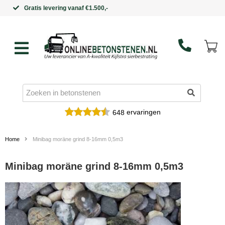
Binnen 5 werkdagen in huis
ervaringen
648
Home
Minibag moräne grind 8-16mm 0,5m3
Minibag moräne grind 8-16mm 0,5m3