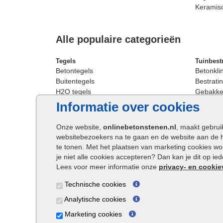
Keramis
Alle populaire categorieën
Tegels
Tuinbest
Betontegels
Betonkli
Buitentegels
Bestratin
H2O tegels
Gebakken
Keramische terrastegels
Sierbest
Informatie over cookies
Oprit tegels
Strakke 
Patio tegels
Straatst
Onze website,
onlinebetonstenen.nl
, maakt gebrui
Siertegels
Straatkli
websitebezoekers na te gaan en de website aan de 
Stoeptegels
Trommel
te tonen. Met het plaatsen van marketing cookies w
Straattegels
Tuinsten
je niet alle cookies accepteren? Dan kan je dit op i
Terrastegels
Waalfor
Lees voor meer informatie onze
privacy- en cookie
Tuintegels
Wildver
Technische cookies
Buitentegels
Cobbles
Grote terrastegels
Getromm
Analytische cookies
Marketing cookies