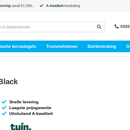
evering
vanaf €1.500,-
A-kwaliteit
bestrating
0320
sche terrastegels
Trommelstenen
Sierbestrating
O
Black
Snelle levering
Laagste prijsgarantie
Uitsluitend A-kwaliteit