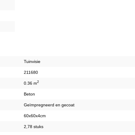
Tuinvisie
211680
2
0.36 m
Beton
Geïmpregneerd en gecoat
60x60x4cm
2,78 stuks