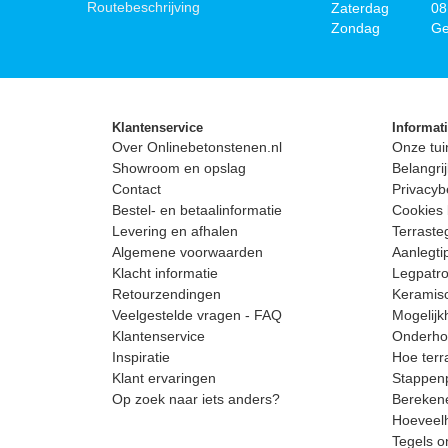
Routebeschrijving
Zaterdag
08
Zondag
Ge
Klantenservice
Informat
Over Onlinebetonstenen.nl
Onze tui
Showroom en opslag
Belangrij
Contact
Privacyb
Bestel- en betaalinformatie
Cookies 
Levering en afhalen
Terrast
Algemene voorwaarden
Aanlegti
Klacht informatie
Legpatro
Retourzendingen
Keramisc
Veelgestelde vragen - FAQ
Mogelijk
Klantenservice
Onderhou
Inspiratie
Hoe terr
Klant ervaringen
Stappenp
Op zoek naar iets anders?
Berekene
Hoeveelh
Tegels o