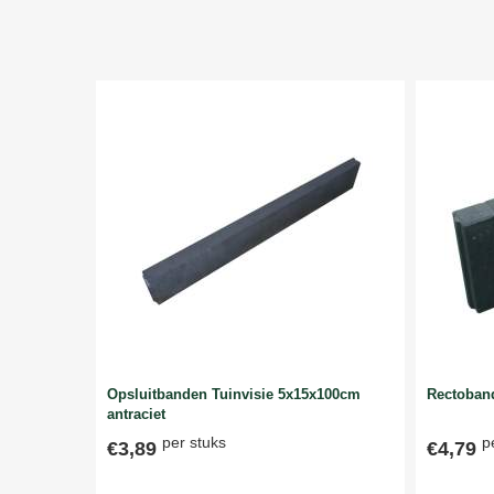
Opsluitbanden Tuinvisie 5x15x100cm
Rectoband
antraciet
per stuks
p
€3,89
€4,79