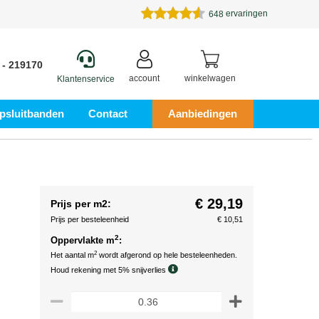
ervaringen
648
 - 219170
account
winkelwagen
Klantenservice
psluitbanden
Contact
Aanbiedingen
€ 29,19
Prijs per m2:
Prijs per besteleenheid
€ 10,51
2
Oppervlakte m
:
2
Het aantal m
wordt afgerond op hele besteleenheden.
Houd rekening met 5% snijverlies