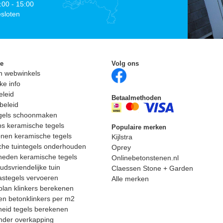
:00 - 15:00
sloten
ie
Volg ons
n webwinkels
ke info
eleid
Betaalmethoden
beleid
egels schoonmaken
ps keramische tegels
Populaire merken
nen keramische tegels
Kijlstra
he tuintegels onderhouden
Oprey
heden keramische tegels
Onlinebetonstenen.nl
dsvriendelijke tuin
Claessen Stone + Garden
astegels vervoeren
Alle merken
lan klinkers berekenen
n betonklinkers per m2
eid tegels berekenen
nder overkapping