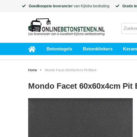
Goedkoopste leverancier
van
Kijlstra
bestrating
Gratis l
Betontegels
Betonklinkers
Kerami
Home
Mondo Facet 60x60x4cm Pit Black
Mondo Facet 60x60x4cm Pit 