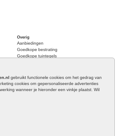
Overig
Aanbiedingen
Goedkope bestrating
Goedkope tuintegels
Kunstgras
Tuintegels outlet
Opsluitbanden plaatsen
en.nl
gebruikt functionele cookies om het gedrag van
Keerwanden
keting cookies om gepersonaliseerde advertenties
Traptreden tuin
rking wanneer je hieronder een vinkje plaatst. Wil
Wat is een facetrand?