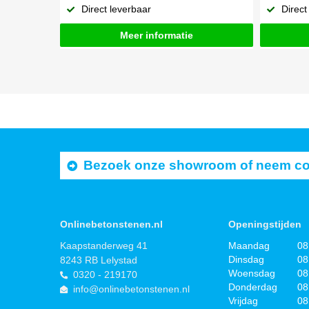
Direct leverbaar
Direct
Meer informatie
Bezoek onze showroom of neem cont
Onlinebetonstenen.nl
Openingstijden
Kaapstanderweg 41
Maandag
08
Dinsdag
08
8243 RB Lelystad
Woensdag
08
0320 - 219170
Donderdag
08
info@onlinebetonstenen.nl
Vrijdag
08