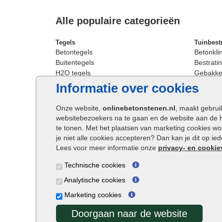
Alle populaire categorieën
Tegels
Tuinbest
Betontegels
Betonkli
Buitentegels
Bestratin
H2O tegels
Gebakken
Keramische terrastegels
Sierbest
Informatie over cookies
Oprit tegels
Strakke 
Patio tegels
Straatst
Onze website,
onlinebetonstenen.nl
, maakt gebrui
Siertegels
Straatkli
websitebezoekers na te gaan en de website aan de 
Stoeptegels
Trommel
te tonen. Met het plaatsen van marketing cookies w
Straattegels
Tuinsten
je niet alle cookies accepteren? Dan kan je dit op i
Terrastegels
Waalfor
Lees voor meer informatie onze
privacy- en cookie
Tuintegels
Wildver
Technische cookies
Buitentegels
Cobbles
Grote terrastegels
Getromm
Analytische cookies
Marketing cookies
Doorgaan naar de website
Onlinebetonstenen.nl ©2026