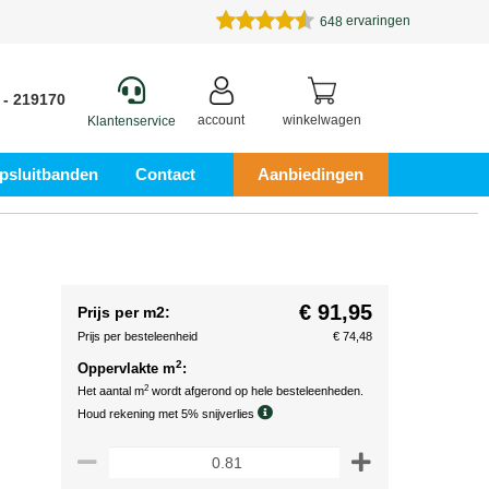
ervaringen
648
 - 219170
account
winkelwagen
Klantenservice
psluitbanden
Contact
Aanbiedingen
€ 91,95
Prijs per m2:
Prijs per besteleenheid
€ 74,48
2
Oppervlakte m
:
2
Het aantal m
wordt afgerond op hele besteleenheden.
Houd rekening met 5% snijverlies