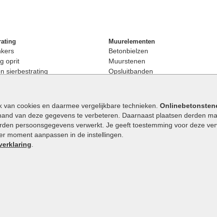
rating
Muurelementen
nkers
Betonbielzen
g oprit
Muurstenen
 sierbestrating
Opsluitbanden
rating
Palissaden
bestrating
Stapelblokken
enen
Betonblokken
k van cookies en daarmee vergelijkbare technieken.
Onlinebetonsten
nkers
Stapelstenen
hand van deze gegevens te verbeteren. Daarnaast plaatsen derden mar
stenen
orden persoonsgegevens verwerkt. Je geeft toestemming voor deze verwe
en
eder moment aanpassen in de instellingen.
Extra benodigdheden
maat
verklaring
.
Ophoogzand
band
Siergrind en siersplit
tones
Waterafvoer
elde stenen