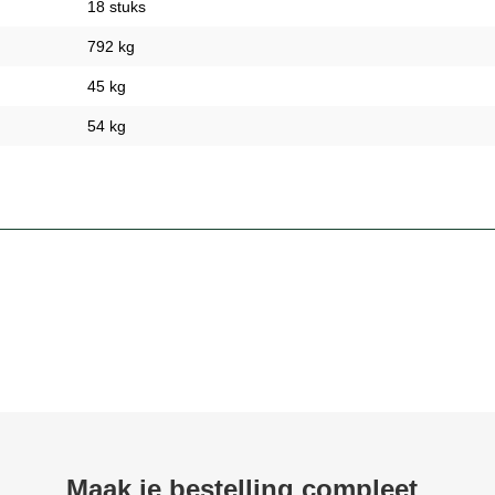
18 stuks
792 kg
45 kg
54 kg
Maak je bestelling compleet