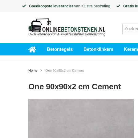
Goedkoopste leverancier
van
Kijlstra
bestrating
Gratis l
Betontegels
Betonklinkers
Kerami
Home
One 90x90x2 cm Cement
One 90x90x2 cm Cement