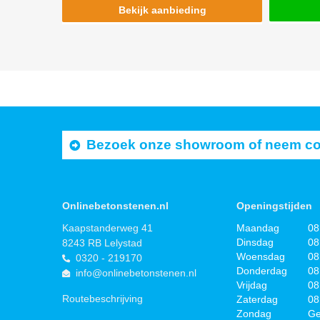
Bekijk aanbieding
Bezoek onze showroom of neem cont
Onlinebetonstenen.nl
Openingstijden
Kaapstanderweg 41
Maandag
08
Dinsdag
08
8243 RB Lelystad
Woensdag
08
0320 - 219170
Donderdag
08
info@onlinebetonstenen.nl
Vrijdag
08
Routebeschrijving
Zaterdag
08
Zondag
Ge