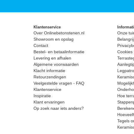
Klantenservice
Informat
Over Onlinebetonstenen.nl
Onze tui
Showroom en opslag
Belangrij
Contact
Privacyb
Bestel- en betaalinformatie
Cookies 
Levering en afhalen
Terrast
Algemene voorwaarden
Aanlegti
Klacht informatie
Legpatro
Retourzendingen
Keramisc
Veelgestelde vragen - FAQ
Mogelijk
Klantenservice
Onderhou
Inspiratie
Hoe terr
Klant ervaringen
Stappenp
Op zoek naar iets anders?
Berekene
Hoeveelh
Tegels o
Keramis