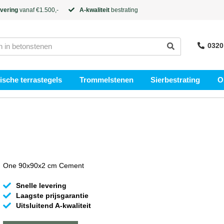
evering
vanaf €1.500,-
A-kwaliteit
bestrating
0320
sche terrastegels
Trommelstenen
Sierbestrating
O
One 90x90x2 cm Cement
Snelle levering
Laagste prijsgarantie
Uitsluitend A-kwaliteit