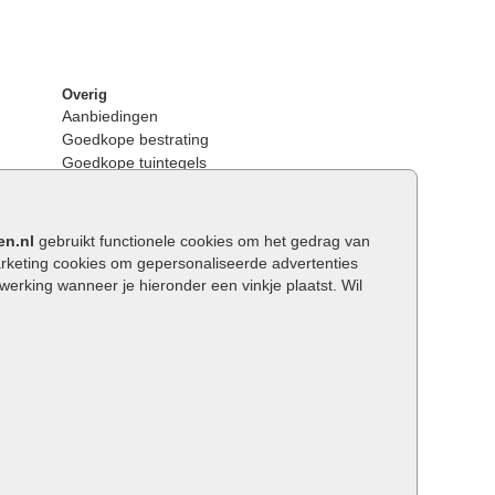
Overig
Aanbiedingen
Goedkope bestrating
Goedkope tuintegels
Kunstgras
Tuintegels outlet
Opsluitbanden plaatsen
en.nl
gebruikt functionele cookies om het gedrag van
Keerwanden
keting cookies om gepersonaliseerde advertenties
Traptreden tuin
rking wanneer je hieronder een vinkje plaatst. Wil
Wat is een facetrand?