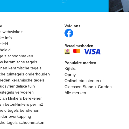
ie
Volg ons
n webwinkels
ke info
eleid
Betaalmethoden
beleid
egels schoonmaken
ps keramische tegels
Populaire merken
nen keramische tegels
Kijlstra
he tuintegels onderhouden
Oprey
heden keramische tegels
Onlinebetonstenen.nl
dsvriendelijke tuin
Claessen Stone + Garden
astegels vervoeren
Alle merken
lan klinkers berekenen
n betonklinkers per m2
eid tegels berekenen
nder overkapping
che tegels schoonmaken