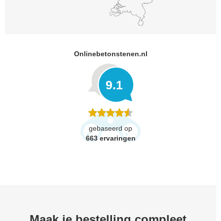
Onlinebetonstenen.nl
9.1
gebaseerd op
663
ervaringen
Maak je bestelling compleet