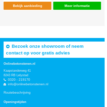
Bekijk aanbieding
Meer informatie
Bezoek onze showroom of neem
contact op voor gratis advies
Onlinebetonstenen.nl
Kaapstanderweg 41
8243 RB Lelystad
0320 - 219170
info@onlinebetonstenen.nl
Routebeschrijving
Openingstijden