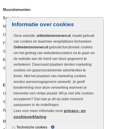
Muurelementen
Betonbielzen
Informatie over cookies
Muurstenen
Opsluitbanden
Onze website,
onlinebetonstenen.nl
, maakt gebruik
van cookies en daarmee vergelijkbare technieken.
Palissaden
Onlinebetonstenen.nl
gebruikt functionele cookies
Stapelblokken
om het gedrag van websitebezoekers na te gaan en
de website aan de hand van deze gegevens te
Betonblokken
verbeteren. Daarnaast plaatsen derden marketing
Stapelstenen
cookies om gepersonaliseerde advertenties te
tonen. Met het plaatsen van marketing cookies
worden persoonsgegevens verwerkt. Je geeft
Extra benodigdheden
toestemming voor deze verwerking wanneer je
Ophoogzand
hieronder een vinkje plaatst. Wil je niet alle cookies
accepteren? Dan kan je dit op ieder moment
Siergrind en siersplit
aanpassen in de instellingen.
Waterafvoer
privacy- en
Lees voor meer informatie onze
cookieverklaring
.
Overig
Technische cookies