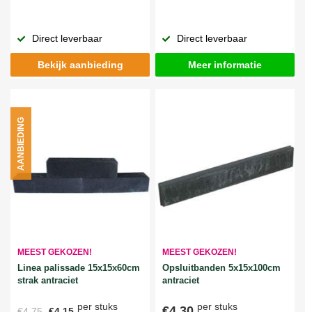
Direct leverbaar
Direct leverbaar
Bekijk aanbieding
Meer informatie
AANBIEDING
MEEST GEKOZEN!
MEEST GEKOZEN!
Linea palissade 15x15x60cm
Opsluitbanden 5x15x100cm
strak antraciet
antraciet
per stuks
per stuks
€4,30
€4,75
€4,15