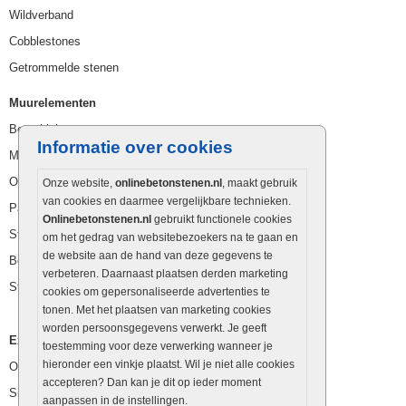
Wildverband
Cobblestones
Getrommelde stenen
Muurelementen
Betonbielzen
Informatie over cookies
Muurstenen
Opsluitbanden
Onze website,
onlinebetonstenen.nl
, maakt gebruik
van cookies en daarmee vergelijkbare technieken.
Palissaden
Onlinebetonstenen.nl
gebruikt functionele cookies
Stapelblokken
om het gedrag van websitebezoekers na te gaan en
de website aan de hand van deze gegevens te
Betonblokken
verbeteren. Daarnaast plaatsen derden marketing
Stapelstenen
cookies om gepersonaliseerde advertenties te
tonen. Met het plaatsen van marketing cookies
worden persoonsgegevens verwerkt. Je geeft
Extra benodigdheden
toestemming voor deze verwerking wanneer je
hieronder een vinkje plaatst. Wil je niet alle cookies
Ophoogzand
accepteren? Dan kan je dit op ieder moment
Siergrind en siersplit
aanpassen in de instellingen.