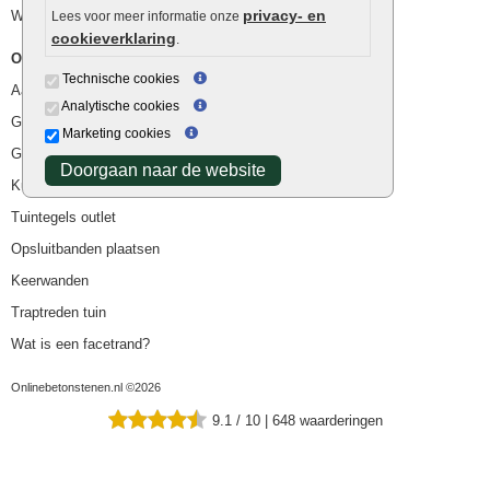
privacy- en
Waterafvoer
Lees voor meer informatie onze
cookieverklaring
.
Overig
Technische cookies
Aanbiedingen
Analytische cookies
Goedkope bestrating
Marketing cookies
Goedkope tuintegels
Doorgaan naar de website
Kunstgras
Tuintegels outlet
Opsluitbanden plaatsen
Keerwanden
Traptreden tuin
Wat is een facetrand?
Onlinebetonstenen.nl ©2026
9.1
/
10
|
648
waarderingen