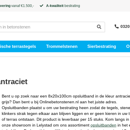
evering
vanaf €1.500,-
A-kwaliteit
bestrating
0320
sche terrastegels
Trommelstenen
Sierbestrating
O
ntraciet
Bent u op zoek naar een 8x20x100cm opsluitband in de kleur antracie
grijs? Dan bent u bij Onlinebetonstenen.nl aan het juiste adres.
Opsluitbanden plaatst u om uw bestrating heen zodat de tegels, stene
klinkers strak tegen elkaar aan blijven liggen en er geen kieren in uw t
of terras ontstaan. Dit product is leverbaar per 15 stuks. Kom langs in
onze showroom in Lelystad om ons assortiment
opsluitbanden
in het 