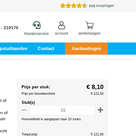
ervaringen
648
 - 219170
account
winkelwagen
Klantenservice
psluitbanden
Contact
Aanbiedingen
€ 8,10
Prijs per stuk:
Prijs per besteleenheid
€ 121,50
t of
Stuk(s)
n of
uin
Hoeveelheid is aangepast naar 15 stuks.
echt
Totaal prijs:
€ 121,50