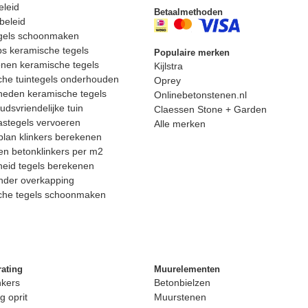
eleid
Betaalmethoden
beleid
egels schoonmaken
ps keramische tegels
Populaire merken
nen keramische tegels
Kijlstra
he tuintegels onderhouden
Oprey
heden keramische tegels
Onlinebetonstenen.nl
dsvriendelijke tuin
Claessen Stone + Garden
astegels vervoeren
Alle merken
lan klinkers berekenen
n betonklinkers per m2
eid tegels berekenen
nder overkapping
che tegels schoonmaken
rating
Muurelementen
nkers
Betonbielzen
g oprit
Muurstenen