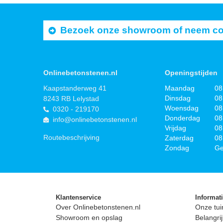
Bezoek onze showroom of neem cont
Onlinebetonstenen.nl
Openingstijden
Kaapstanderweg 41
Maandag
08
Dinsdag
08
8243 RB Lelystad
Woensdag
08
0320 - 219170
Donderdag
08
info@onlinebetonstenen.nl
Vrijdag
08
Routebeschrijving
Zaterdag
08
Zondag
Ge
Klantenservice
Informat
Over Onlinebetonstenen.nl
Onze tui
Showroom en opslag
Belangrij