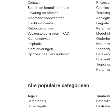
Contact
Privacyb
Bestel- en betaalinformatie
Cookies 
Levering en afhalen
Terrast
Algemene voorwaarden
Aanlegti
Klacht informatie
Legpatro
Retourzendingen
Keramisc
Veelgestelde vragen - FAQ
Mogelijk
Klantenservice
Onderhou
Inspiratie
Hoe terr
Klant ervaringen
Stappenp
Op zoek naar iets anders?
Berekene
Hoeveelh
Tegels o
Keramis
Alle populaire categorieën
Tegels
Tuinbest
Betontegels
Betonkli
Buitentegels
Bestratin