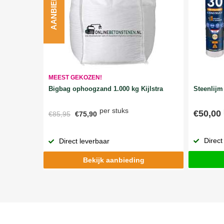
AANBIEDING
MEEST GEKOZEN!
Bigbag ophoogzand 1.000 kg Kijlstra
Steenlijm 
per stuks
€50,00
€85,95
€75,90
Direct
Direct leverbaar
Bekijk aanbieding