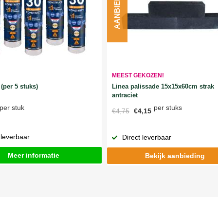
AANBIEDING
MEEST GEKOZEN!
Linea palissade 15x15x60cm strak
(per 5 stuks)
antraciet
per stuks
per stuk
€4,75
€4,15
 leverbaar
Direct leverbaar
Meer informatie
Bekijk aanbieding