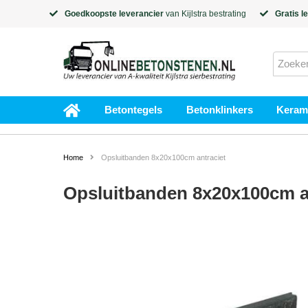
Goedkoopste leverancier
van
Kijlstra
bestrating
Gratis l
Betontegels
Betonklinkers
Kerami
Home
Opsluitbanden 8x20x100cm antraciet
Opsluitbanden 8x20x100cm a