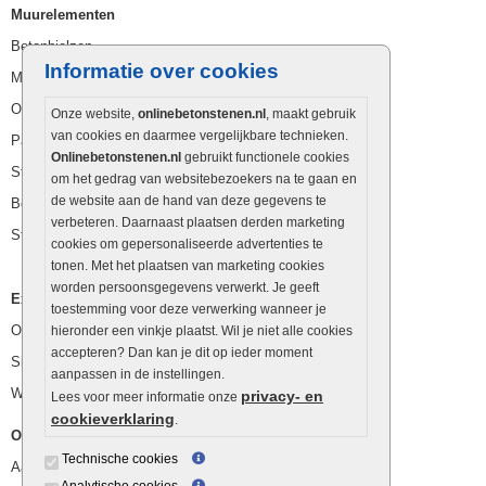
Muurelementen
Betonbielzen
Informatie over cookies
Muurstenen
Opsluitbanden
Onze website,
onlinebetonstenen.nl
, maakt gebruik
van cookies en daarmee vergelijkbare technieken.
Palissaden
Onlinebetonstenen.nl
gebruikt functionele cookies
Stapelblokken
om het gedrag van websitebezoekers na te gaan en
de website aan de hand van deze gegevens te
Betonblokken
verbeteren. Daarnaast plaatsen derden marketing
Stapelstenen
cookies om gepersonaliseerde advertenties te
tonen. Met het plaatsen van marketing cookies
worden persoonsgegevens verwerkt. Je geeft
Extra benodigdheden
toestemming voor deze verwerking wanneer je
Ophoogzand
hieronder een vinkje plaatst. Wil je niet alle cookies
accepteren? Dan kan je dit op ieder moment
Siergrind en siersplit
aanpassen in de instellingen.
Waterafvoer
privacy- en
Lees voor meer informatie onze
cookieverklaring
.
Overig
Technische cookies
Aanbiedingen