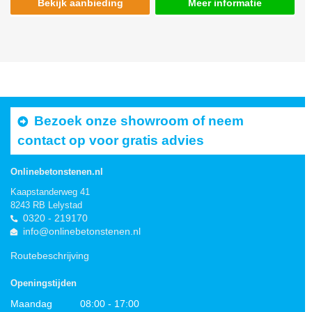
Bekijk aanbieding
Meer informatie
Bezoek onze showroom of neem
contact op voor gratis advies
Onlinebetonstenen.nl
Kaapstanderweg 41
8243 RB Lelystad
0320 - 219170
info@onlinebetonstenen.nl
Routebeschrijving
Openingstijden
Maandag
08:00 - 17:00