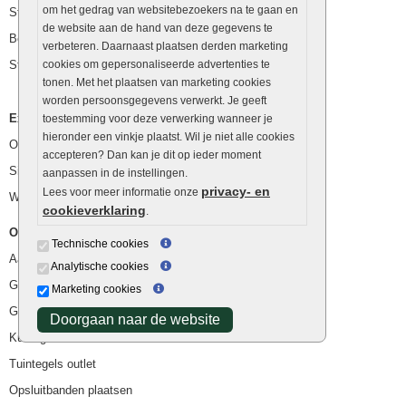
om het gedrag van websitebezoekers na te gaan en
Stapelblokken
de website aan de hand van deze gegevens te
Betonblokken
verbeteren. Daarnaast plaatsen derden marketing
Stapelstenen
cookies om gepersonaliseerde advertenties te
tonen. Met het plaatsen van marketing cookies
worden persoonsgegevens verwerkt. Je geeft
Extra benodigdheden
toestemming voor deze verwerking wanneer je
hieronder een vinkje plaatst. Wil je niet alle cookies
Ophoogzand
accepteren? Dan kan je dit op ieder moment
Siergrind en siersplit
aanpassen in de instellingen.
privacy- en
Lees voor meer informatie onze
Waterafvoer
cookieverklaring
.
Overig
Technische cookies
Aanbiedingen
Analytische cookies
Goedkope bestrating
Marketing cookies
Goedkope tuintegels
Doorgaan naar de website
Kunstgras
Tuintegels outlet
Opsluitbanden plaatsen