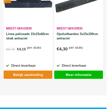
MEEST GEKOZEN!
MEEST GEKOZEN!
Linea palissade 15x15x60cm
Opsluitbanden 5x15x100cm
strak antraciet
antraciet
per stuks
per stuks
€4,30
€4,75
€4,15
Direct leverbaar
Direct leverbaar
Bekijk aanbieding
Meer informatie