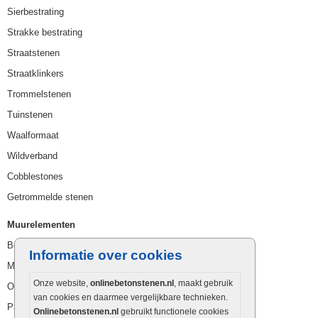
Sierbestrating
Strakke bestrating
Straatstenen
Straatklinkers
Trommelstenen
Tuinstenen
Waalformaat
Wildverband
Cobblestones
Getrommelde stenen
Muurelementen
Betonbielzen
Informatie over cookies
Muurstenen
Onze website,
onlinebetonstenen.nl
, maakt gebruik
Opsluitbanden
van cookies en daarmee vergelijkbare technieken.
Palissaden
Onlinebetonstenen.nl
gebruikt functionele cookies