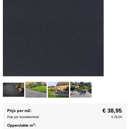
€ 38,95
Prijs per m2:
Prijs per besteleenheid
€ 28,04
2
Oppervlakte m
: