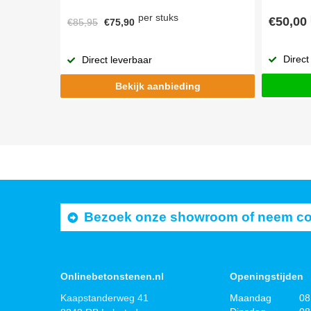
per stuks
€50,00
€85,95
€75,90
Direct
Direct leverbaar
Bekijk aanbieding
Bezoek onze showroom of neem cont
Onlinebetonstenen.nl
Openingstijden
Kaapstanderweg 41
Maandag
08