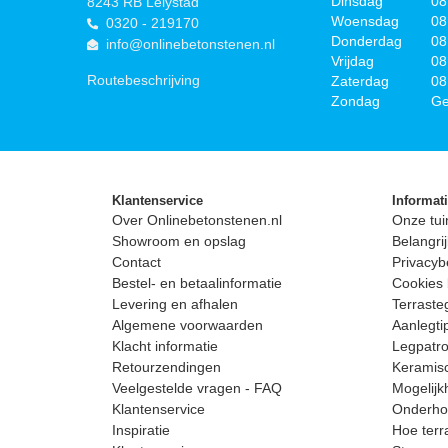
Dinsdag
08
8243 RB Lelystad
Woensdag
08
0320 - 219170
Donderdag
08
info@onlinebetonstenen.nl
Vrijdag
08
Routebeschrijving
Zaterdag
08
Zondag
Ge
Klantenservice
Informat
Over Onlinebetonstenen.nl
Onze tui
Showroom en opslag
Belangrij
Contact
Privacyb
Bestel- en betaalinformatie
Cookies 
Levering en afhalen
Terrast
Algemene voorwaarden
Aanlegti
Klacht informatie
Legpatro
Retourzendingen
Keramisc
Veelgestelde vragen - FAQ
Mogelijk
Klantenservice
Onderhou
Inspiratie
Hoe terr