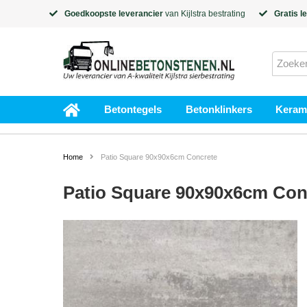
Goedkoopste leverancier
van
Kijlstra
bestrating
Gratis l
Betontegels
Betonklinkers
Kerami
Home
Patio Square 90x90x6cm Concrete
Patio Square 90x90x6cm Con