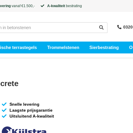
evering
vanaf €1.500,-
A-kwaliteit
bestrating
0320
sche terrastegels
Trommelstenen
Sierbestrating
O
crete
Snelle levering
Laagste prijsgarantie
Uitsluitend A-kwaliteit