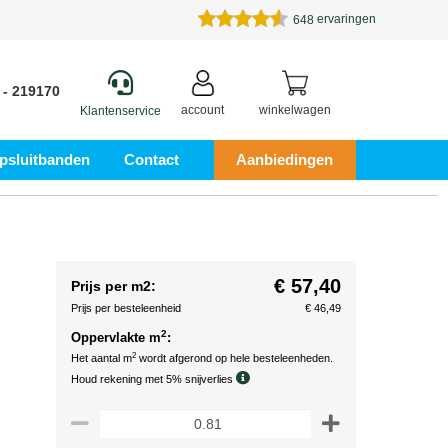
ervaringen
648
 - 219170
account
winkelwagen
Klantenservice
psluitbanden
Contact
Aanbiedingen
€ 57,40
Prijs per m2:
Prijs per besteleenheid
€ 46,49
2
Oppervlakte m
:
2
Het aantal m
wordt afgerond op hele besteleenheden.
Houd rekening met 5% snijverlies