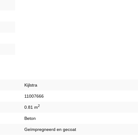
Kijlstra
11007666
2
0.81 m
Beton
Geïmpregneerd en gecoat