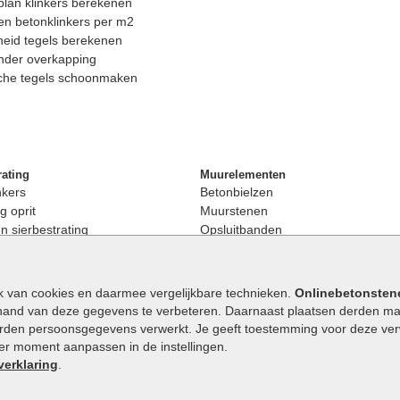
lan klinkers berekenen
n betonklinkers per m2
eid tegels berekenen
nder overkapping
che tegels schoonmaken
rating
Muurelementen
nkers
Betonbielzen
g oprit
Muurstenen
 sierbestrating
Opsluitbanden
rating
Palissaden
bestrating
Stapelblokken
enen
Betonblokken
k van cookies en daarmee vergelijkbare technieken.
Onlinebetonsten
nkers
Stapelstenen
hand van deze gegevens te verbeteren. Daarnaast plaatsen derden mar
stenen
orden persoonsgegevens verwerkt. Je geeft toestemming voor deze verwe
en
eder moment aanpassen in de instellingen.
Extra benodigdheden
maat
verklaring
.
Ophoogzand
band
Siergrind en siersplit
tones