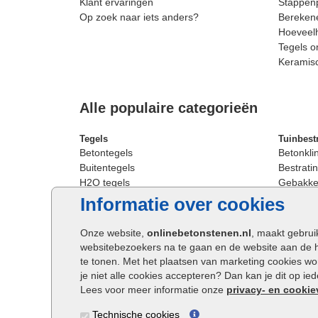
Klant ervaringen
Stappenp
Op zoek naar iets anders?
Berekene
Hoeveelh
Tegels o
Keramis
Alle populaire categorieën
Tegels
Tuinbest
Betontegels
Betonkli
Buitentegels
Bestratin
H2O tegels
Gebakken
Keramische terrastegels
Sierbest
Informatie over cookies
Oprit tegels
Strakke 
Patio tegels
Straatst
Onze website,
onlinebetonstenen.nl
, maakt gebrui
Siertegels
Straatkli
websitebezoekers na te gaan en de website aan de 
Stoeptegels
Trommel
te tonen. Met het plaatsen van marketing cookies w
Straattegels
Tuinsten
je niet alle cookies accepteren? Dan kan je dit op i
Terrastegels
Waalfor
Lees voor meer informatie onze
privacy- en cookie
Tuintegels
Wildver
Technische cookies
Buitentegels
Cobbles