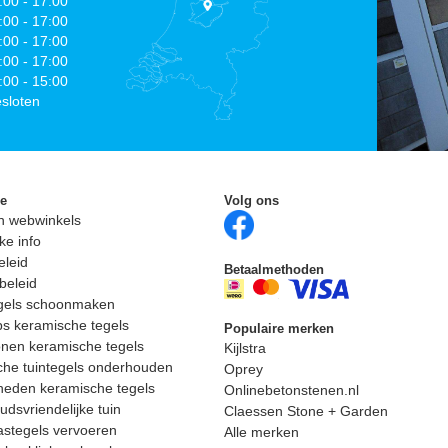
:00 - 17:00
:00 - 17:00
:00 - 17:00
:00 - 17:00
:00 - 15:00
sloten
ie
Volg ons
n webwinkels
ke info
eleid
Betaalmethoden
beleid
egels schoonmaken
ps keramische tegels
Populaire merken
nen keramische tegels
Kijlstra
he tuintegels onderhouden
Oprey
heden keramische tegels
Onlinebetonstenen.nl
dsvriendelijke tuin
Claessen Stone + Garden
astegels vervoeren
Alle merken