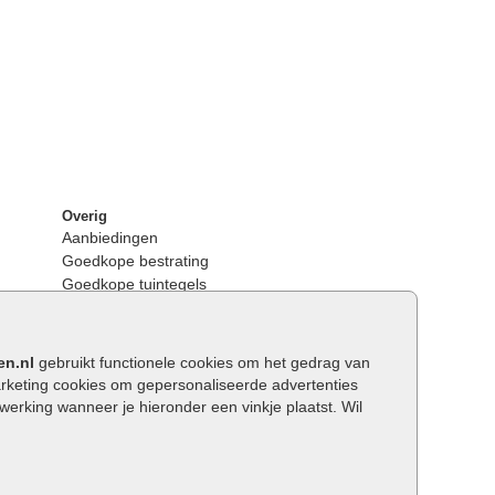
Overig
Aanbiedingen
Goedkope bestrating
Goedkope tuintegels
Kunstgras
Tuintegels outlet
Opsluitbanden plaatsen
en.nl
gebruikt functionele cookies om het gedrag van
Keerwanden
keting cookies om gepersonaliseerde advertenties
Traptreden tuin
rking wanneer je hieronder een vinkje plaatst. Wil
Wat is een facetrand?