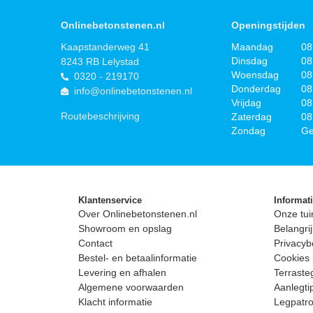
Onlinebetonstenen.nl
Openingstijden
Kaapstanderweg 41
Maandag
08
Dinsdag
08
8243 RB Lelystad
Woensdag
08
0320 - 219170
Donderdag
08
info@onlinebetonstenen.nl
Vrijdag
08
Routebeschrijving
Zaterdag
08
Zondag
Ge
Klantenservice
Informat
Over Onlinebetonstenen.nl
Onze tui
Showroom en opslag
Belangrij
Contact
Privacyb
Bestel- en betaalinformatie
Cookies 
Levering en afhalen
Terrast
Algemene voorwaarden
Aanlegti
Klacht informatie
Legpatro