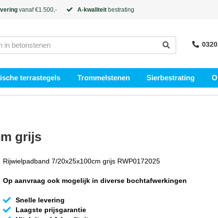
evering
vanaf €1.500,-
A-kwaliteit
bestrating
0320
sche terrastegels
Trommelstenen
Sierbestrating
O
m grijs
Rijwielpadband 7/20x25x100cm grijs RWP0172025
Op aanvraag ook mogelijk in diverse bochtafwerkingen
Snelle levering
Laagste prijsgarantie