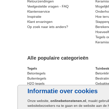
Retourzendingen
Keramisc
Veelgestelde vragen - FAQ
Mogelijk
Klantenservice
Onderhou
Inspiratie
Hoe terr
Klant ervaringen
Stappenp
Op zoek naar iets anders?
Berekene
Hoeveelh
Tegels o
Keramis
Alle populaire categorieën
Tegels
Tuinbest
Betontegels
Betonkli
Buitentegels
Bestratin
H2O tegels
Gebakken
Keramische terrastegels
Sierbest
Informatie over cookies
Oprit tegels
Strakke 
Patio tegels
Straatst
Onze website,
onlinebetonstenen.nl
, maakt gebrui
Siertegels
Straatkli
websitebezoekers na te gaan en de website aan de 
Stoeptegels
Trommel