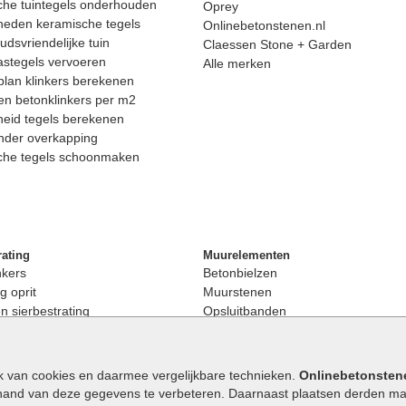
he tuintegels onderhouden
Oprey
heden keramische tegels
Onlinebetonstenen.nl
dsvriendelijke tuin
Claessen Stone + Garden
astegels vervoeren
Alle merken
lan klinkers berekenen
n betonklinkers per m2
eid tegels berekenen
nder overkapping
che tegels schoonmaken
rating
Muurelementen
nkers
Betonbielzen
g oprit
Muurstenen
 sierbestrating
Opsluitbanden
rating
Palissaden
bestrating
Stapelblokken
enen
Betonblokken
k van cookies en daarmee vergelijkbare technieken.
Onlinebetonsten
nkers
Stapelstenen
hand van deze gegevens te verbeteren. Daarnaast plaatsen derden mar
stenen