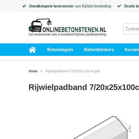
Goedkoopste leverancier
van
Kijlstra
bestrating
Gratis l
Betontegels
Betonklinkers
Kerami
Home
Rijwielpadband 7/20x25x100cm grijs
Rijwielpadband 7/20x25x100c