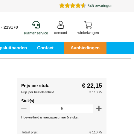
ervaringen
648
 - 219170
account
winkelwagen
Klantenservice
psluitbanden
Contact
Aanbiedingen
€ 22,15
Prijs per stuk:
Prijs per besteleenheid
€ 110,75
Stuk(s)
Hoeveelheid is aangepast naar 5 stuks.
Totaal prijs:
€ 110,75