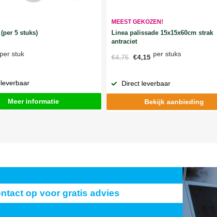
MEEST GEKOZEN!
Linea palissade 15x15x60cm strak
(per 5 stuks)
antraciet
per stuks
per stuk
€4,75
€4,15
 leverbaar
Direct leverbaar
Meer informatie
Bekijk aanbieding
act op voor gratis advies