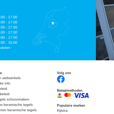
:00 - 17:00
:00 - 17:00
:00 - 17:00
:00 - 17:00
:00 - 17:00
:00 - 15:00
sloten
ie
Volg ons
n webwinkels
ke info
eleid
Betaalmethoden
beleid
egels schoonmaken
ps keramische tegels
Populaire merken
nen keramische tegels
Kijlstra