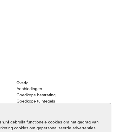
Overig
Aanbiedingen
Goedkope bestrating
Goedkope tuintegels
Kunstgras
Tuintegels outlet
Opsluitbanden plaatsen
en.nl
gebruikt functionele cookies om het gedrag van
Keerwanden
keting cookies om gepersonaliseerde advertenties
Traptreden tuin