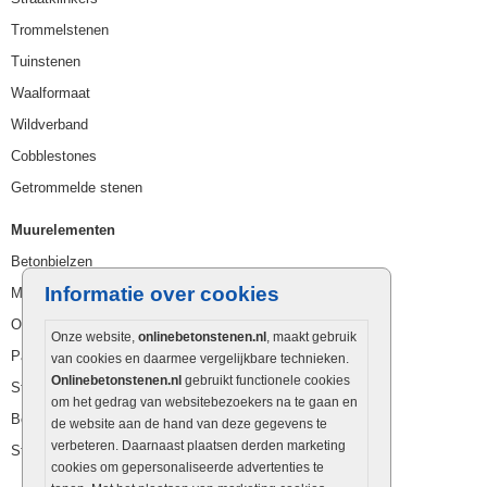
Trommelstenen
Tuinstenen
Waalformaat
Wildverband
Cobblestones
Getrommelde stenen
Muurelementen
Betonbielzen
Informatie over cookies
Muurstenen
Opsluitbanden
Onze website,
onlinebetonstenen.nl
, maakt gebruik
Palissaden
van cookies en daarmee vergelijkbare technieken.
Onlinebetonstenen.nl
gebruikt functionele cookies
Stapelblokken
om het gedrag van websitebezoekers na te gaan en
Betonblokken
de website aan de hand van deze gegevens te
verbeteren. Daarnaast plaatsen derden marketing
Stapelstenen
cookies om gepersonaliseerde advertenties te