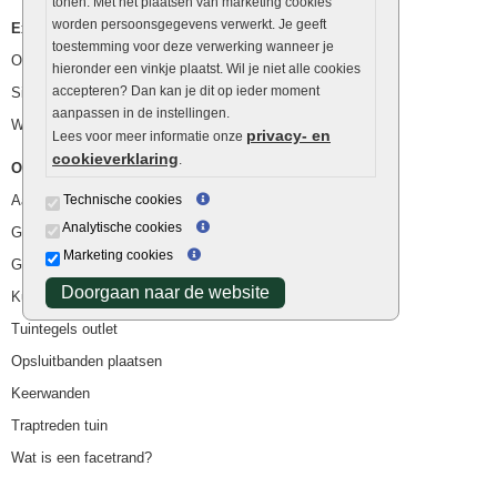
tonen. Met het plaatsen van marketing cookies
worden persoonsgegevens verwerkt. Je geeft
Extra benodigdheden
toestemming voor deze verwerking wanneer je
Ophoogzand
hieronder een vinkje plaatst. Wil je niet alle cookies
accepteren? Dan kan je dit op ieder moment
Siergrind en siersplit
aanpassen in de instellingen.
Waterafvoer
privacy- en
Lees voor meer informatie onze
cookieverklaring
.
Overig
Aanbiedingen
Technische cookies
Analytische cookies
Goedkope bestrating
Marketing cookies
Goedkope tuintegels
Doorgaan naar de website
Kunstgras
Tuintegels outlet
Opsluitbanden plaatsen
Keerwanden
Traptreden tuin
Wat is een facetrand?