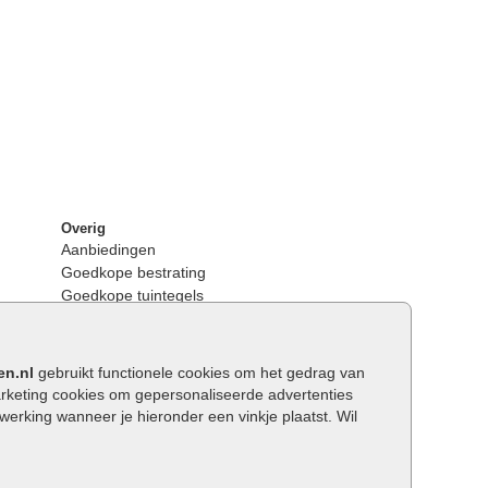
Overig
Aanbiedingen
Goedkope bestrating
Goedkope tuintegels
Kunstgras
Tuintegels outlet
Opsluitbanden plaatsen
en.nl
gebruikt functionele cookies om het gedrag van
Keerwanden
keting cookies om gepersonaliseerde advertenties
Traptreden tuin
rking wanneer je hieronder een vinkje plaatst. Wil
Wat is een facetrand?