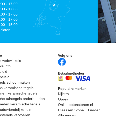
:00 - 17:00
:00 - 17:00
:00 - 17:00
:00 - 17:00
:00 - 15:00
sloten
ie
Volg ons
n webwinkels
ke info
eleid
Betaalmethoden
beleid
egels schoonmaken
ps keramische tegels
Populaire merken
nen keramische tegels
Kijlstra
he tuintegels onderhouden
Oprey
heden keramische tegels
Onlinebetonstenen.nl
dsvriendelijke tuin
Claessen Stone + Garden
astegels vervoeren
Alle merken