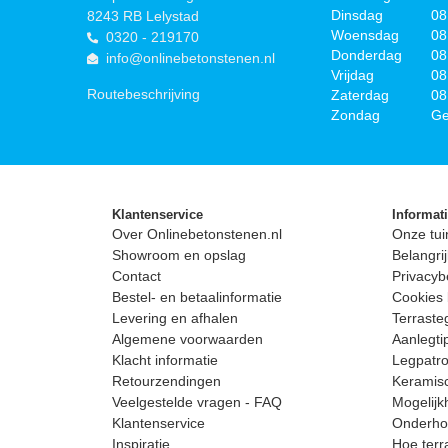
Dinsdag
08
8243 RB Lelystad
Woensdag
08
0320 - 219170
Donderdag
08
info@onlinebetonstenen.nl
Vrijdag
08
Routebeschrijving
Zaterdag
08
Zondag
Ge
Klantenservice
Informat
Over Onlinebetonstenen.nl
Onze tui
Showroom en opslag
Belangrij
Contact
Privacyb
Bestel- en betaalinformatie
Cookies 
Levering en afhalen
Terrast
Algemene voorwaarden
Aanlegti
Klacht informatie
Legpatro
Retourzendingen
Keramisc
Veelgestelde vragen - FAQ
Mogelijk
Klantenservice
Onderhou
Inspiratie
Hoe terr