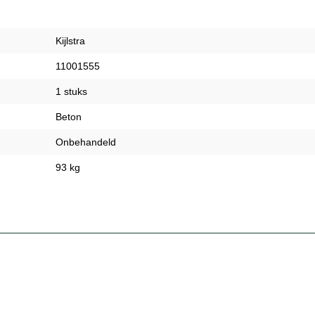
Kijlstra
11001555
1 stuks
Beton
Onbehandeld
93 kg