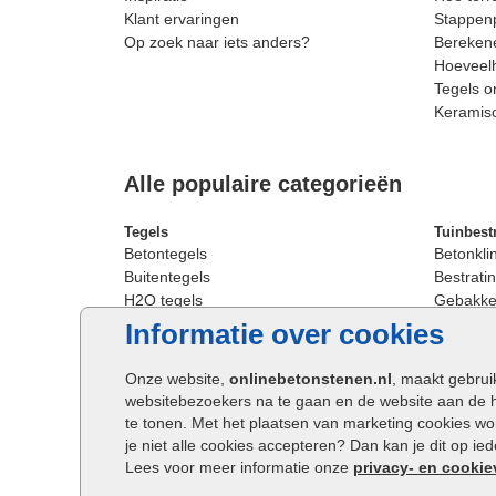
Klant ervaringen
Stappenp
Op zoek naar iets anders?
Berekene
Hoeveelh
Tegels o
Keramis
Alle populaire categorieën
Tegels
Tuinbest
Betontegels
Betonkli
Buitentegels
Bestratin
H2O tegels
Gebakken
Keramische terrastegels
Sierbest
Informatie over cookies
Oprit tegels
Strakke 
Patio tegels
Straatst
Onze website,
onlinebetonstenen.nl
, maakt gebrui
Siertegels
Straatkli
websitebezoekers na te gaan en de website aan de 
Stoeptegels
Trommel
te tonen. Met het plaatsen van marketing cookies w
Straattegels
Tuinsten
je niet alle cookies accepteren? Dan kan je dit op i
Terrastegels
Waalfor
Lees voor meer informatie onze
privacy- en cookie
Tuintegels
Wildver