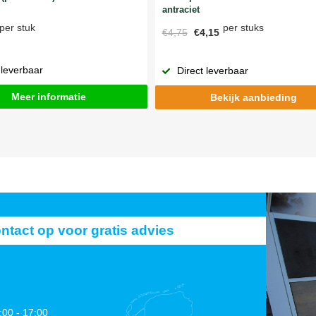
antraciet
per stuks
per stuk
€4,75
€4,15
 leverbaar
Direct leverbaar
Meer informatie
Bekijk aanbieding
act op voor gratis advies
:00 - 17:00