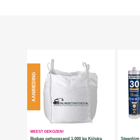
AANBIEDING
MEEST GEKOZEN!
Bigbag ophoogzand 1.000 kg Kijlstra
Steenlijm 