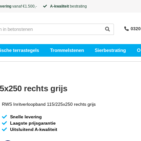
evering
vanaf €1.500,-
A-kwaliteit
bestrating
0320
sche terrastegels
Trommelstenen
Sierbestrating
O
x250 rechts grijs
RWS Inritverloopband 115/225x250 rechts grijs
Snelle levering
Laagste prijsgarantie
Uitsluitend A-kwaliteit