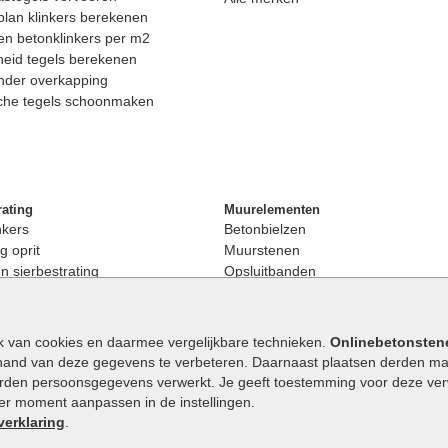
lan klinkers berekenen
n betonklinkers per m2
eid tegels berekenen
nder overkapping
che tegels schoonmaken
rating
Muurelementen
nkers
Betonbielzen
g oprit
Muurstenen
 sierbestrating
Opsluitbanden
rating
Palissaden
bestrating
Stapelblokken
enen
Betonblokken
k van cookies en daarmee vergelijkbare technieken.
Onlinebetonsten
nkers
Stapelstenen
hand van deze gegevens te verbeteren. Daarnaast plaatsen derden mar
stenen
orden persoonsgegevens verwerkt. Je geeft toestemming voor deze verwe
en
eder moment aanpassen in de instellingen.
Extra benodigdheden
maat
verklaring
.
Ophoogzand
band