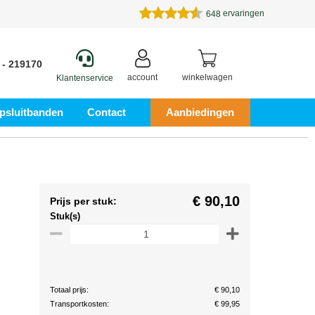
ervaringen
648
 - 219170
account
winkelwagen
Klantenservice
psluitbanden
Contact
Aanbiedingen
€ 90,10
Prijs per stuk:
Stuk(s)
Totaal prijs:
€ 90,10
Transportkosten:
€ 99,95