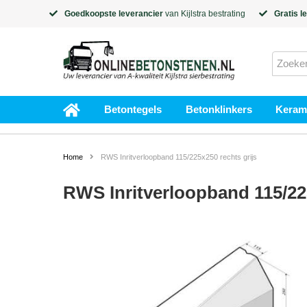
Goedkoopste leverancier
van
Kijlstra
bestrating
Gratis l
Betontegels
Betonklinkers
Kerami
Home
RWS Inritverloopband 115/225x250 rechts grijs
RWS Inritverloopband 115/225