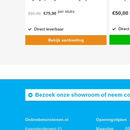
per stuks
€50,00
€85,95
€75,90
Direct
Direct leverbaar
Bekijk aanbieding
Bezoek onze showroom of neem cont
Onlinebetonstenen.nl
Openingstijden
Kaapstanderweg 41
Maandag
08