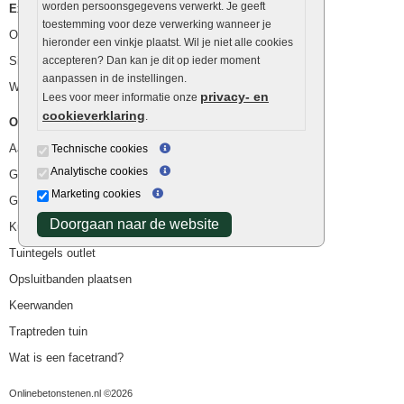
worden persoonsgegevens verwerkt. Je geeft
Extra benodigdheden
toestemming voor deze verwerking wanneer je
Ophoogzand
hieronder een vinkje plaatst. Wil je niet alle cookies
Siergrind en siersplit
accepteren? Dan kan je dit op ieder moment
aanpassen in de instellingen.
Waterafvoer
privacy- en
Lees voor meer informatie onze
cookieverklaring
.
Overig
Aanbiedingen
Technische cookies
Analytische cookies
Goedkope bestrating
Marketing cookies
Goedkope tuintegels
Doorgaan naar de website
Kunstgras
Tuintegels outlet
Opsluitbanden plaatsen
Keerwanden
Traptreden tuin
Wat is een facetrand?
Onlinebetonstenen.nl ©2026