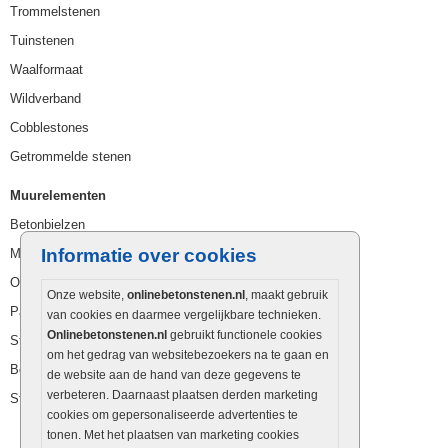
Trommelstenen
Tuinstenen
Waalformaat
Wildverband
Cobblestones
Getrommelde stenen
Muurelementen
Betonbielzen
Informatie over cookies
Muurstenen
Opsluitbanden
Onze website,
onlinebetonstenen.nl
, maakt gebruik
Palissaden
van cookies en daarmee vergelijkbare technieken.
Onlinebetonstenen.nl
gebruikt functionele cookies
Stapelblokken
om het gedrag van websitebezoekers na te gaan en
Betonblokken
de website aan de hand van deze gegevens te
verbeteren. Daarnaast plaatsen derden marketing
Stapelstenen
cookies om gepersonaliseerde advertenties te
tonen. Met het plaatsen van marketing cookies