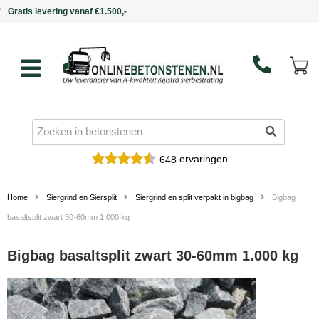
Binnen 5 werkdagen in huis
ervaringen
648
Home
Siergrind en Siersplit
Siergrind en split verpakt in bigbag
Bigbag
basaltsplit zwart 30-60mm 1.000 kg
Bigbag basaltsplit zwart 30-60mm 1.000 kg