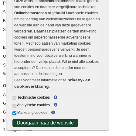
Onze website,
onlinebetonstenen.nl
, maakt gebruik
Palissaden
van cookies en daarmee vergelijkbare technieken.
Stapelblokken
Onlinebetonstenen.nl
gebruikt functionele cookies
om het gedrag van websitebezoekers na te gaan en
Betonblokken
de website aan de hand van deze gegevens te
Stapelstenen
verbeteren. Daarnaast plaatsen derden marketing
cookies om gepersonaliseerde advertenties te
tonen. Met het plaatsen van marketing cookies
Extra benodigdheden
worden persoonsgegevens verwerkt. Je geeft
toestemming voor deze verwerking wanneer je
Ophoogzand
hieronder een vinkje plaatst. Wil je niet alle cookies
Siergrind en siersplit
accepteren? Dan kan je dit op ieder moment
Waterafvoer
aanpassen in de instellingen.
privacy- en
Lees voor meer informatie onze
Overig
cookieverklaring
.
Aanbiedingen
Technische cookies
Goedkope bestrating
Analytische cookies
Goedkope tuintegels
Marketing cookies
Kunstgras
Doorgaan naar de website
Tuintegels outlet